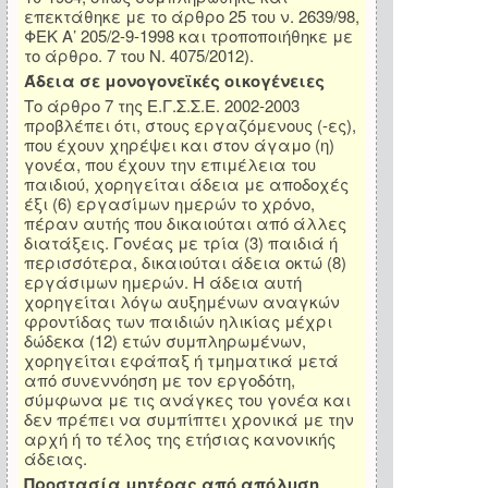
επεκτάθηκε με το άρθρο 25 του ν. 2639/98,
ΦΕΚ Α’ 205/2-9-1998 και τροποποιήθηκε με
το άρθρο. 7 του Ν. 4075/2012).
Άδεια σε μονογονεϊκές οικογένειες
Το άρθρο 7 της Ε.Γ.Σ.Σ.Ε. 2002-2003
προβλέπει ότι, στους εργαζόμενους (-ες),
που έχουν χηρέψει και στον άγαμο (η)
γονέα, που έχουν την επιμέλεια του
παιδιού, χορηγείται άδεια με αποδοχές
έξι (6) εργασίμων ημερών το χρόνο,
πέραν αυτής που δικαιούται από άλλες
διατάξεις. Γονέας με τρία (3) παιδιά ή
περισσότερα, δικαιούται άδεια οκτώ (8)
εργάσιμων ημερών. Η άδεια αυτή
χορηγείται λόγω αυξημένων αναγκών
φροντίδας των παιδιών ηλικίας μέχρι
δώδεκα (12) ετών συμπληρωμένων,
χορηγείται εφάπαξ ή τμηματικά μετά
από συνεννόηση με τον εργοδότη,
σύμφωνα με τις ανάγκες του γονέα και
δεν πρέπει να συμπίπτει χρονικά με την
αρχή ή το τέλος της ετήσιας κανονικής
άδειας.
Προστασία μητέρας από απόλυση