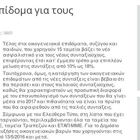
πίδομα για τους
: 3853
Τέλος στα οικογενειακά επιδόματα, συζύγου και
παιδιών, που χορηγούν 15 ταμεία βάζει το νέο
ασφαλιστικό για τους νέους συνταξιούχους,
επιφέροντας έτσι κατ’ έμμεσο τρόπο μια επιπλέον
μείωση στις συντάξεις από 10% ως 18%.
Ταυτόχρονα, όμως, η κατάργηση των οικογενειακών
επιδομάτων από τις νέες συντάξεις είναι βέβαιο ότι
θα περάσει και στους παλαιούς συνταξιούχους,
καθώς θα χαρακτηριστούν ως προσωπική διαφορά
με τον επανυπολογισμό των συντάξεων που θα γίνει
μέσα στο 2017 και πιθανότατα να είναι τα πρώτα
που θα αφαιρεθούν από τις παλιές συντάξεις.
Σύμφωνα με τον Ελεύθερο Τύπο, στη λίστα που έχει
αταργούνται, περιλαμβάνονται όλα τα ταμεία του
ΟΤΕ, ταμεία Τραπεζών και ΕΤΑΠ-ΜΜΕ. Για το Δημόσιο
σαυξήσεις οικογενειακών βαρών που χορηγούνται στις
 13/5/2016 και μετά.