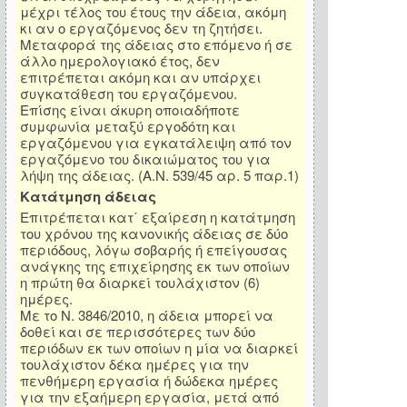
μέχρι τέλος του έτους την άδεια, ακόμη
κι αν ο εργαζόμενος δεν τη ζητήσει.
Μεταφορά της άδειας στο επόμενο ή σε
άλλο ημερολογιακό έτος, δεν
επιτρέπεται ακόμη και αν υπάρχει
συγκατάθεση του εργαζόμενου.
Επίσης είναι άκυρη οποιαδήποτε
συμφωνία μεταξύ εργοδότη και
εργαζόμενου για εγκατάλειψη από τον
εργαζόμενο του δικαιώματος του για
λήψη της άδειας. (Α.Ν. 539/45 αρ. 5 παρ.1)
Κατάτμηση άδειας
Επιτρέπεται κατ΄ εξαίρεση η κατάτμηση
του χρόνου της κανονικής άδειας σε δύο
περιόδους, λόγω σοβαρής ή επείγουσας
ανάγκης της επιχείρησης εκ των οποίων
η πρώτη θα διαρκεί τουλάχιστον (6)
ημέρες.
Με το Ν. 3846/2010, η άδεια μπορεί να
δοθεί και σε περισσότερες των δύο
περιόδων εκ των οποίων η μία να διαρκεί
τουλάχιστον δέκα ημέρες για την
πενθήμερη εργασία ή δώδεκα ημέρες
για την εξαήμερη εργασία, μετά από