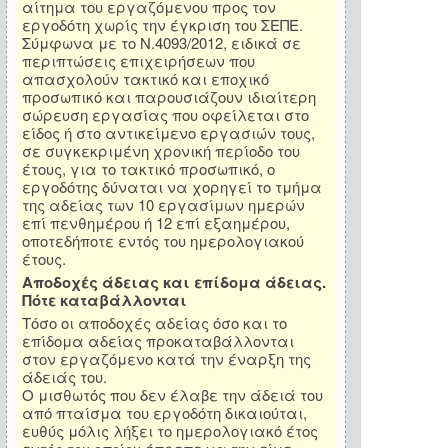
αίτημα του εργαζόμενου προς τον
εργοδότη χωρίς την έγκριση του ΣΕΠΕ.
Σύμφωνα με το Ν.4093/2012, ειδικά σε
περιπτώσεις επιχειρήσεων που
απασχολούν τακτικό και εποχικό
προσωπικό και παρουσιάζουν ιδιαίτερη
σώρευση εργασίας που οφείλεται στο
είδος ή στο αντικείμενο εργασιών τους,
σε συγκεκριμένη χρονική περίοδο του
έτους, για το τακτικό προσωπικό, ο
εργοδότης δύναται να χορηγεί το τμήμα
της αδείας των 10 εργασίμων ημερών
επί πενθημέρου ή 12 επί εξαημέρου,
οποτεδήποτε εντός του ημερολογιακού
έτους.
Αποδοχές άδειας και επίδομα άδειας.
Πότε καταβάλλονται
Τόσο οι αποδοχές αδείας όσο και το
επίδομα αδείας προκαταβάλλονται
στον εργαζόμενο κατά την έναρξη της
άδειάς του.
Ο μισθωτός που δεν έλαβε την άδειά του
από πταίσμα του εργοδότη δικαιούται,
ευθύς μόλις λήξει το ημερολογιακό έτος