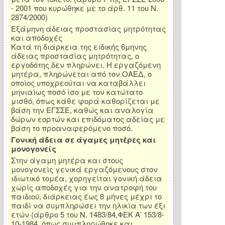
- 2001 που κυρώθηκε με το άρθ. 11 του Ν.
2874/2000)
Εξάμηνη άδειας προστασίας μητρότητας
και αποδοχές
Κατά τη διάρκεια της ειδικής 6μηνης
άδειας προστασίας μητρότητας, ο
εργοδότης δεν πληρώνει. Η εργαζόμενη
μητέρα, πληρώνεται από τον ΟΑΕΔ, ο
οποίος υποχρεούται να καταβάλλει
μηνιαίως ποσό ίσο με τον κατώτατο
μισθό, όπως κάθε φορά καθορίζεται με
βάση την ΕΓΣΣΕ, καθώς και αναλογία
δώρων εορτών και επιδόματος αδείας με
βάση το προαναφερόμενο ποσό.
Γονική άδεια σε άγαμες μητέρες και
μονογονείς
Στην άγαμη μητέρα και στους
μονογονείς γενικά εργαζόμενους στον
ιδιωτικό τομέα, χορηγείται γονική άδεια
χωρίς αποδοχές για την ανατροφή του
παιδιού, διάρκειας έως 8 μήνες μέχρι το
παιδί να συμπληρώσει την ηλικία των έξι
ετών (άρθρο 5 του Ν. 1483/84,ΦΕΚ Α’ 153/8-
10-1984, όπως συμπληρώθηκε και