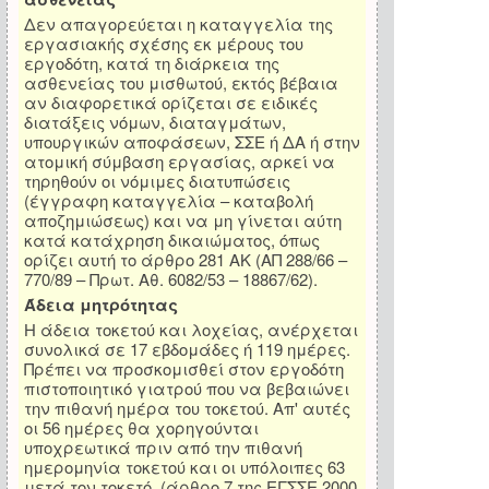
Δεν απαγορεύεται η καταγγελία της
εργασιακής σχέσης εκ μέρους του
εργοδότη, κατά τη διάρκεια της
ασθενείας του μισθωτού, εκτός βέβαια
αν διαφορετικά ορίζεται σε ειδικές
διατάξεις νόμων, διαταγμάτων,
υπουργικών αποφάσεων, ΣΣΕ ή ΔΑ ή στην
ατομική σύμβαση εργασίας, αρκεί να
τηρηθούν οι νόμιμες διατυπώσεις
(έγγραφη καταγγελία – καταβολή
αποζημιώσεως) και να μη γίνεται αύτη
κατά κατάχρηση δικαιώματος, όπως
ορίζει αυτή το άρθρο 281 ΑΚ (ΑΠ 288/66 –
770/89 – Πρωτ. Αθ. 6082/53 – 18867/62).
Άδεια μητρότητας
Η άδεια τοκετού και λοχείας, ανέρχεται
συνολικά σε 17 εβδομάδες ή 119 ημέρες.
Πρέπει να προσκομισθεί στον εργοδότη
πιστοποιητικό γιατρού που να βεβαιώνει
την πιθανή ημέρα του τοκετού. Απ' αυτές
οι 56 ημέρες θα χορηγούνται
υποχρεωτικά πριν από την πιθανή
ημερομηνία τοκετού και οι υπόλοιπες 63
μετά τον τοκετό. (άρθρο 7 της ΕΓΣΣΕ 2000