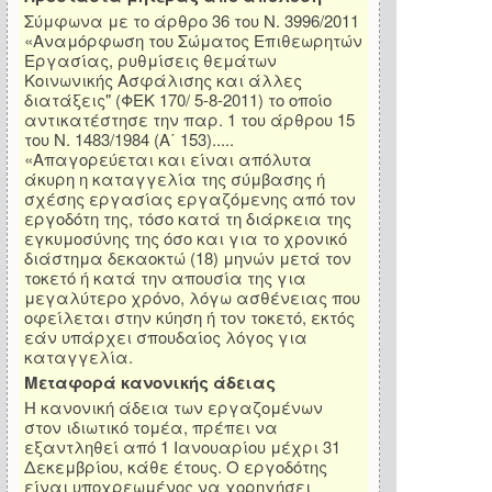
Σύμφωνα με το άρθρο 36 του Ν. 3996/2011
«Αναμόρφωση του Σώματος Επιθεωρητών
Εργασίας, ρυθμίσεις θεμάτων
Κοινωνικής Ασφάλισης και άλλες
διατάξεις" (ΦΕΚ 170/ 5-8-2011) το οποίο
αντικατέστησε την παρ. 1 του άρθρου 15
του Ν. 1483/1984 (Α΄ 153).....
«Απαγορεύεται και είναι απόλυτα
άκυρη η καταγγελία της σύμβασης ή
σχέσης εργασίας εργαζόμενης από τον
εργοδότη της, τόσο κατά τη διάρκεια της
εγκυμοσύνης της όσο και για το χρονικό
διάστημα δεκαοκτώ (18) μηνών μετά τον
τοκετό ή κατά την απουσία της για
μεγαλύτερο χρόνο, λόγω ασθένειας που
οφείλεται στην κύηση ή τον τοκετό, εκτός
εάν υπάρχει σπουδαίος λόγος για
καταγγελία.
Μεταφορά κανονικής άδειας
Η κανονική άδεια των εργαζομένων
στον ιδιωτικό τομέα, πρέπει να
εξαντληθεί από 1 Ιανουαρίου μέχρι 31
Δεκεμβρίου, κάθε έτους. Ο εργοδότης
είναι υποχρεωμένος να χορηγήσει