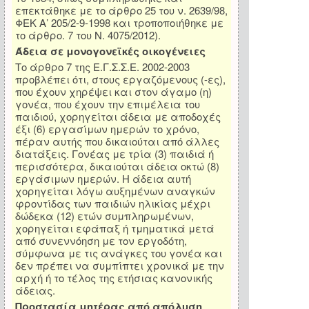
επεκτάθηκε με το άρθρο 25 του ν. 2639/98,
ΦΕΚ Α’ 205/2-9-1998 και τροποποιήθηκε με
το άρθρο. 7 του Ν. 4075/2012).
Άδεια σε μονογονεϊκές οικογένειες
Το άρθρο 7 της Ε.Γ.Σ.Σ.Ε. 2002-2003
προβλέπει ότι, στους εργαζόμενους (-ες),
που έχουν χηρέψει και στον άγαμο (η)
γονέα, που έχουν την επιμέλεια του
παιδιού, χορηγείται άδεια με αποδοχές
έξι (6) εργασίμων ημερών το χρόνο,
πέραν αυτής που δικαιούται από άλλες
διατάξεις. Γονέας με τρία (3) παιδιά ή
περισσότερα, δικαιούται άδεια οκτώ (8)
εργάσιμων ημερών. Η άδεια αυτή
χορηγείται λόγω αυξημένων αναγκών
φροντίδας των παιδιών ηλικίας μέχρι
δώδεκα (12) ετών συμπληρωμένων,
χορηγείται εφάπαξ ή τμηματικά μετά
από συνεννόηση με τον εργοδότη,
σύμφωνα με τις ανάγκες του γονέα και
δεν πρέπει να συμπίπτει χρονικά με την
αρχή ή το τέλος της ετήσιας κανονικής
άδειας.
Προστασία μητέρας από απόλυση