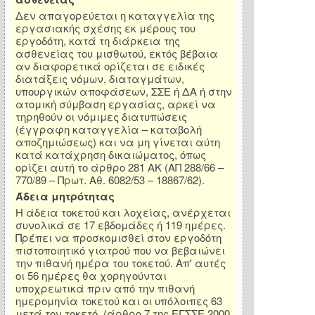
Δεν απαγορεύεται η καταγγελία της
εργασιακής σχέσης εκ μέρους του
εργοδότη, κατά τη διάρκεια της
ασθενείας του μισθωτού, εκτός βέβαια
αν διαφορετικά ορίζεται σε ειδικές
διατάξεις νόμων, διαταγμάτων,
υπουργικών αποφάσεων, ΣΣΕ ή ΔΑ ή στην
ατομική σύμβαση εργασίας, αρκεί να
τηρηθούν οι νόμιμες διατυπώσεις
(έγγραφη καταγγελία – καταβολή
αποζημιώσεως) και να μη γίνεται αύτη
κατά κατάχρηση δικαιώματος, όπως
ορίζει αυτή το άρθρο 281 ΑΚ (ΑΠ 288/66 –
770/89 – Πρωτ. Αθ. 6082/53 – 18867/62).
Άδεια μητρότητας
Η άδεια τοκετού και λοχείας, ανέρχεται
συνολικά σε 17 εβδομάδες ή 119 ημέρες.
Πρέπει να προσκομισθεί στον εργοδότη
πιστοποιητικό γιατρού που να βεβαιώνει
την πιθανή ημέρα του τοκετού. Απ' αυτές
οι 56 ημέρες θα χορηγούνται
υποχρεωτικά πριν από την πιθανή
ημερομηνία τοκετού και οι υπόλοιπες 63
μετά τον τοκετό. (άρθρο 7 της ΕΓΣΣΕ 2000