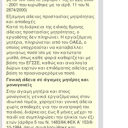
- 2001 που κυρώθηκε με το άρθ. 11 του Ν.
2874/2000)
Εξάμηνη άδειας προστασίας μητρότητας
και αποδοχές
Κατά τη διάρκεια της ειδικής 6μηνης
άδειας προστασίας μητρότητας, ο
εργοδότης δεν πληρώνει. Η εργαζόμενη
μητέρα, πληρώνεται από τον ΟΑΕΔ, ο
οποίος υποχρεούται να καταβάλλει
μηνιαίως ποσό ίσο με τον κατώτατο
μισθό, όπως κάθε φορά καθορίζεται με
βάση την ΕΓΣΣΕ, καθώς και αναλογία
δώρων εορτών και επιδόματος αδείας με
βάση το προαναφερόμενο ποσό.
Γονική άδεια σε άγαμες μητέρες και
μονογονείς
Στην άγαμη μητέρα και στους
μονογονείς γενικά εργαζόμενους στον
ιδιωτικό τομέα, χορηγείται γονική άδεια
χωρίς αποδοχές για την ανατροφή του
παιδιού, διάρκειας έως 8 μήνες μέχρι το
παιδί να συμπληρώσει την ηλικία των έξι
ετών (άρθρο 5 του Ν. 1483/84,ΦΕΚ Α’ 153/8-
10-1984, όπως συμπληρώθηκε και