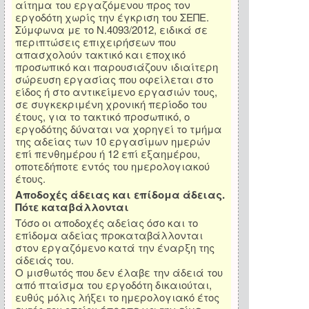
αίτημα του εργαζόμενου προς τον
εργοδότη χωρίς την έγκριση του ΣΕΠΕ.
Σύμφωνα με το Ν.4093/2012, ειδικά σε
περιπτώσεις επιχειρήσεων που
απασχολούν τακτικό και εποχικό
προσωπικό και παρουσιάζουν ιδιαίτερη
σώρευση εργασίας που οφείλεται στο
είδος ή στο αντικείμενο εργασιών τους,
σε συγκεκριμένη χρονική περίοδο του
έτους, για το τακτικό προσωπικό, ο
εργοδότης δύναται να χορηγεί το τμήμα
της αδείας των 10 εργασίμων ημερών
επί πενθημέρου ή 12 επί εξαημέρου,
οποτεδήποτε εντός του ημερολογιακού
έτους.
Αποδοχές άδειας και επίδομα άδειας.
Πότε καταβάλλονται
Τόσο οι αποδοχές αδείας όσο και το
επίδομα αδείας προκαταβάλλονται
στον εργαζόμενο κατά την έναρξη της
άδειάς του.
Ο μισθωτός που δεν έλαβε την άδειά του
από πταίσμα του εργοδότη δικαιούται,
ευθύς μόλις λήξει το ημερολογιακό έτος