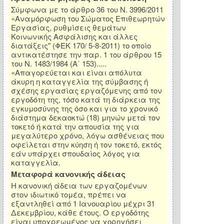
Σύμφωνα με το άρθρο 36 του Ν. 3996/2011
«Αναμόρφωση του Σώματος Επιθεωρητών
Εργασίας, ρυθμίσεις θεμάτων
Κοινωνικής Ασφάλισης και άλλες
διατάξεις" (ΦΕΚ 170/ 5-8-2011) το οποίο
αντικατέστησε την παρ. 1 του άρθρου 15
του Ν. 1483/1984 (Α΄ 153).....
«Απαγορεύεται και είναι απόλυτα
άκυρη η καταγγελία της σύμβασης ή
σχέσης εργασίας εργαζόμενης από τον
εργοδότη της, τόσο κατά τη διάρκεια της
εγκυμοσύνης της όσο και για το χρονικό
διάστημα δεκαοκτώ (18) μηνών μετά τον
τοκετό ή κατά την απουσία της για
μεγαλύτερο χρόνο, λόγω ασθένειας που
οφείλεται στην κύηση ή τον τοκετό, εκτός
εάν υπάρχει σπουδαίος λόγος για
καταγγελία.
Μεταφορά κανονικής άδειας
Η κανονική άδεια των εργαζομένων
στον ιδιωτικό τομέα, πρέπει να
εξαντληθεί από 1 Ιανουαρίου μέχρι 31
Δεκεμβρίου, κάθε έτους. Ο εργοδότης
είναι υποχρεωμένος να χορηγήσει