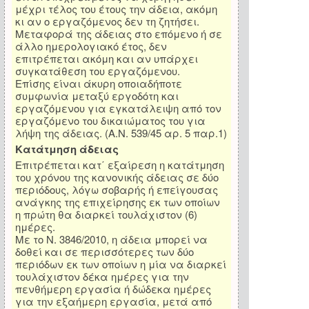
μέχρι τέλος του έτους την άδεια, ακόμη
κι αν ο εργαζόμενος δεν τη ζητήσει.
Μεταφορά της άδειας στο επόμενο ή σε
άλλο ημερολογιακό έτος, δεν
επιτρέπεται ακόμη και αν υπάρχει
συγκατάθεση του εργαζόμενου.
Επίσης είναι άκυρη οποιαδήποτε
συμφωνία μεταξύ εργοδότη και
εργαζόμενου για εγκατάλειψη από τον
εργαζόμενο του δικαιώματος του για
λήψη της άδειας. (Α.Ν. 539/45 αρ. 5 παρ.1)
Κατάτμηση άδειας
Επιτρέπεται κατ΄ εξαίρεση η κατάτμηση
του χρόνου της κανονικής άδειας σε δύο
περιόδους, λόγω σοβαρής ή επείγουσας
ανάγκης της επιχείρησης εκ των οποίων
η πρώτη θα διαρκεί τουλάχιστον (6)
ημέρες.
Με το Ν. 3846/2010, η άδεια μπορεί να
δοθεί και σε περισσότερες των δύο
περιόδων εκ των οποίων η μία να διαρκεί
τουλάχιστον δέκα ημέρες για την
πενθήμερη εργασία ή δώδεκα ημέρες
για την εξαήμερη εργασία, μετά από