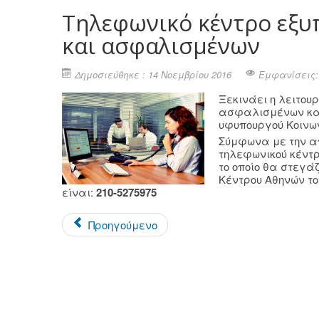
Τηλεφωνικό κέντρο εξ
και ασφαλισμένων
Δημοσιεύθηκε : 14 Νοεμβρίου 2016
Εμφανίσεις:
Ξεκινάει η λειτου
ασφαλισμένων και
υφυπουργού Κοινω
Σύμφωνα με την απ
τηλεφωνικού κέντ
το οποίο θα στεγά
Κέντρου Αθηνών το
είναι:
210-5275975
Προηγούμενο