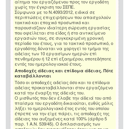
αίτημα του εργαζόμενου προς τον εργοδότη
χωρίς την έγκριση του ΣΕΠΕ.
Σύμφωνα με το Ν.4093/2012, ειδικά σε
περιπτώσεις επιχειρήσεων που απασχολούν
τακτικό και εποχικό προσωπικό και
παρουσιάζουν ιδιαίτερη σώρευση εργασίας
που οφείλεται στο είδος ή στο αντικείμενο
εργασιών τους, σε συγκεκριμένη χρονική
περίοδο του έτους, για το τακτικό προσωπικό, ο
εργοδότης δύναται να χορηγεί το τμήμα της
αδείας των 10 εργασίμων ημερών επί
πενθημέρου ή 12 επί εξαημέρου, οποτεδήποτε
εντός του ημερολογιακού έτους.
Αποδοχές άδειας και επίδομα άδειας. Πότε
καταβάλλονται
Τόσο οι αποδοχές αδείας όσο και το επίδομα
αδείας προκαταβάλλονται στον εργαζόμενο
κατά την έναρξη της άδειάς του.
Ο μισθωτός που δεν έλαβε την άδειά του από
πταίσμα του εργοδότη δικαιούται, ευθύς μόλις
λήξει το ημερολογιακό έτος εντός του οποίου
έπρεπε να την είχε πάρει, τις αποδοχές της
άδειας του αυξημένες κατά 100% (άρθρο 5
παρ. 1 Α.Ν. 539/45). Ο διπλασιασμός των
αποδοχών δεν εφαρμόζεται όταν για τη μη