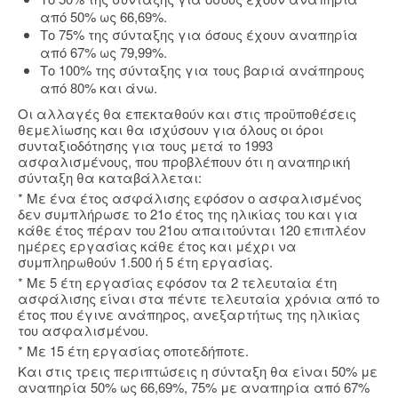
από 50% ως 66,69%.
Το 75% της σύνταξης για όσους έχουν αναπηρία
από 67% ως 79,99%.
Το 100% της σύνταξης για τους βαριά ανάπηρους
από 80% και άνω.
Οι αλλαγές θα επεκταθούν και στις προϋποθέσεις
θεμελίωσης και θα ισχύσουν για όλους οι όροι
συνταξιοδότησης για τους μετά το 1993
ασφαλισμένους, που προβλέπουν ότι η αναπηρική
σύνταξη θα καταβάλλεται:
* Με ένα έτος ασφάλισης εφόσον ο ασφαλισμένος
δεν συμπλήρωσε το 21ο έτος της ηλικίας του και για
κάθε έτος πέραν του 21ου απαιτούνται 120 επιπλέον
ημέρες εργασίας κάθε έτος και μέχρι να
συμπληρωθούν 1.500 ή 5 έτη εργασίας.
* Με 5 έτη εργασίας εφόσον τα 2 τελευταία έτη
ασφάλισης είναι στα πέντε τελευταία χρόνια από το
έτος που έγινε ανάπηρος, ανεξαρτήτως της ηλικίας
του ασφαλισμένου.
* Με 15 έτη εργασίας οποτεδήποτε.
Και στις τρεις περιπτώσεις η σύνταξη θα είναι 50% με
αναπηρία 50% ως 66,69%, 75% με αναπηρία από 67%