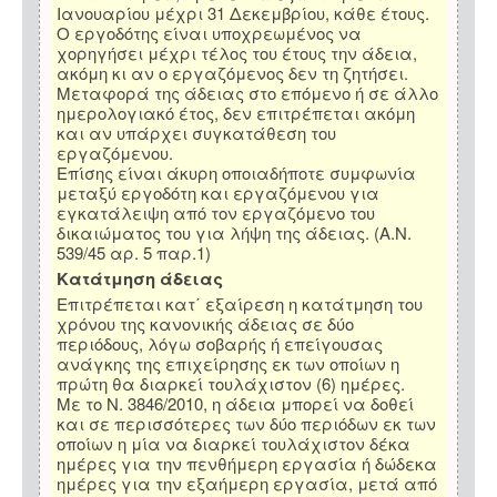
Ιανουαρίου μέχρι 31 Δεκεμβρίου, κάθε έτους.
Ο εργοδότης είναι υποχρεωμένος να
χορηγήσει μέχρι τέλος του έτους την άδεια,
ακόμη κι αν ο εργαζόμενος δεν τη ζητήσει.
Μεταφορά της άδειας στο επόμενο ή σε άλλο
ημερολογιακό έτος, δεν επιτρέπεται ακόμη
και αν υπάρχει συγκατάθεση του
εργαζόμενου.
Επίσης είναι άκυρη οποιαδήποτε συμφωνία
μεταξύ εργοδότη και εργαζόμενου για
εγκατάλειψη από τον εργαζόμενο του
δικαιώματος του για λήψη της άδειας. (Α.Ν.
539/45 αρ. 5 παρ.1)
Κατάτμηση άδειας
Επιτρέπεται κατ΄ εξαίρεση η κατάτμηση του
χρόνου της κανονικής άδειας σε δύο
περιόδους, λόγω σοβαρής ή επείγουσας
ανάγκης της επιχείρησης εκ των οποίων η
πρώτη θα διαρκεί τουλάχιστον (6) ημέρες.
Με το Ν. 3846/2010, η άδεια μπορεί να δοθεί
και σε περισσότερες των δύο περιόδων εκ των
οποίων η μία να διαρκεί τουλάχιστον δέκα
ημέρες για την πενθήμερη εργασία ή δώδεκα
ημέρες για την εξαήμερη εργασία, μετά από