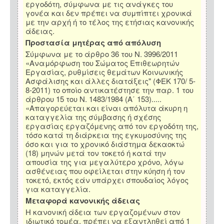
εργοδότη, σύμφωνα με τις ανάγκες του
γονέα και δεν πρέπει να συμπίπτει χρονικά
με την αρχή ή το τέλος της ετήσιας κανονικής
άδειας.
Προστασία μητέρας από απόλυση
Σύμφωνα με το άρθρο 36 του Ν. 3996/2011
«Αναμόρφωση του Σώματος Επιθεωρητών
Εργασίας, ρυθμίσεις θεμάτων Κοινωνικής
Ασφάλισης και άλλες διατάξεις" (ΦΕΚ 170/ 5-
8-2011) το οποίο αντικατέστησε την παρ. 1 του
άρθρου 15 του Ν. 1483/1984 (Α΄ 153).....
«Απαγορεύεται και είναι απόλυτα άκυρη η
καταγγελία της σύμβασης ή σχέσης
εργασίας εργαζόμενης από τον εργοδότη της,
τόσο κατά τη διάρκεια της εγκυμοσύνης της
όσο και για το χρονικό διάστημα δεκαοκτώ
(18) μηνών μετά τον τοκετό ή κατά την
απουσία της για μεγαλύτερο χρόνο, λόγω
ασθένειας που οφείλεται στην κύηση ή τον
τοκετό, εκτός εάν υπάρχει σπουδαίος λόγος
για καταγγελία.
Μεταφορά κανονικής άδειας
Η κανονική άδεια των εργαζομένων στον
ιδιωτικό τομέα, πρέπει να εξαντληθεί από 1