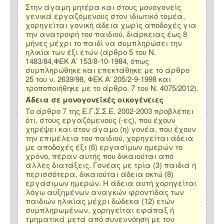
Στην άγαμη μητέρα και στους μονογονείς
γενικά εργαζόμενους στον ιδιωτικό τομέα,
χορηγείται γονική άδεια χωρίς αποδοχές για
την ανατροφή του παιδιού, διάρκειας έως 8
μήνες μέχρι το παιδί να συμπληρώσει την
ηλικία των έξι ετών (άρθρο 5 του Ν.
1483/84,ΦΕΚ Α’ 153/8-10-1984, όπως
συμπληρώθηκε και επεκτάθηκε με το άρθρο
25 του ν. 2639/98, ΦΕΚ Α’ 205/2-9-1998 και
τροποποιήθηκε με το άρθρο. 7 του Ν. 4075/2012).
Άδεια σε μονογονεϊκές οικογένειες
Το άρθρο 7 της Ε.Γ.Σ.Σ.Ε. 2002-2003 προβλέπει
ότι, στους εργαζόμενους (-ες), που έχουν
χηρέψει και στον άγαμο (η) γονέα, που έχουν
την επιμέλεια του παιδιού, χορηγείται άδεια
με αποδοχές έξι (6) εργασίμων ημερών το
χρόνο, πέραν αυτής που δικαιούται από
άλλες διατάξεις. Γονέας με τρία (3) παιδιά ή
περισσότερα, δικαιούται άδεια οκτώ (8)
εργάσιμων ημερών. Η άδεια αυτή χορηγείται
λόγω αυξημένων αναγκών φροντίδας των
παιδιών ηλικίας μέχρι δώδεκα (12) ετών
συμπληρωμένων, χορηγείται εφάπαξ ή
τμηματικά μετά από συνεννόηση με τον