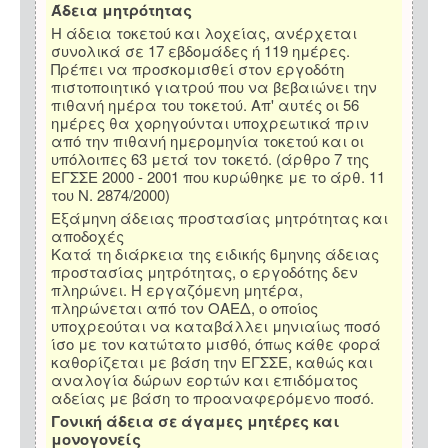
Άδεια μητρότητας
Η άδεια τοκετού και λοχείας, ανέρχεται
συνολικά σε 17 εβδομάδες ή 119 ημέρες.
Πρέπει να προσκομισθεί στον εργοδότη
πιστοποιητικό γιατρού που να βεβαιώνει την
πιθανή ημέρα του τοκετού. Απ' αυτές οι 56
ημέρες θα χορηγούνται υποχρεωτικά πριν
από την πιθανή ημερομηνία τοκετού και οι
υπόλοιπες 63 μετά τον τοκετό. (άρθρο 7 της
ΕΓΣΣΕ 2000 - 2001 που κυρώθηκε με το άρθ. 11
του Ν. 2874/2000)
Εξάμηνη άδειας προστασίας μητρότητας και
αποδοχές
Κατά τη διάρκεια της ειδικής 6μηνης άδειας
προστασίας μητρότητας, ο εργοδότης δεν
πληρώνει. Η εργαζόμενη μητέρα,
πληρώνεται από τον ΟΑΕΔ, ο οποίος
υποχρεούται να καταβάλλει μηνιαίως ποσό
ίσο με τον κατώτατο μισθό, όπως κάθε φορά
καθορίζεται με βάση την ΕΓΣΣΕ, καθώς και
αναλογία δώρων εορτών και επιδόματος
αδείας με βάση το προαναφερόμενο ποσό.
Γονική άδεια σε άγαμες μητέρες και
μονογονείς