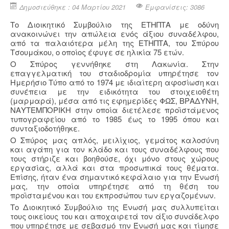
Δημοσιεύθηκε : 04 Μαρτίου 2021
Εμφανίσεις: 3086
Το Διοικητικό Συμβούλιο της ΕΤΗΠΤΑ με οδύνη
ανακοινώνει την απώλεια ενός άξιου συναδέλφου,
από τα παλαιότερα μέλη της ΕΤΗΠΤΑ, του Σπύρου
Τσουμάκου, ο οποίος έφυγε σε ηλικία 75 ετών.
Ο Σπύρος γεννήθηκε στη Λακωνία. Στην
επαγγελματική του σταδιοδρομία υπηρέτησε τον
Ημερήσιο Τύπο από το 1974 με ιδιαίτερη αφοσίωση και
συνέπεια με την ειδικότητα του στοιχειοθέτη
(μαρμαρά), μέσα από τις εφημερίδες ΦΩΣ, ΒΡΑΔΥΝΗ,
ΝΑΥΤΕΜΠΟΡΙΚΗ στην οποία διετέλεσε προϊστάμενος
τυπογραφείου από το 1985 έως το 1995 όπου και
συνταξιοδοτήθηκε.
Ο Σπύρος μας απλός, μειλίχιος, γεμάτος καλοσύνη
και αγάπη για τον κλάδο και τους συναδέλφους που
τους στήριζε και βοηθούσε, όχι μόνο στους χώρους
εργασίας, αλλά και στα προσωπικά τους θέματα.
Επίσης, ήταν ένα σημαντικό κεφάλαιο για την Ένωσή
μας, την οποία υπηρέτησε από τη θέση του
προϊσταμένου και του εκπροσώπου των εργαζομένων.
Το Διοικητικό Συμβούλιο της Ένωσή μας συλλυπείται
τους οικείους του και αποχαιρετά τον άξιο συνάδελφο
που υπηρέτησε με σεβασμό την Ένωσή μας και τίμησε