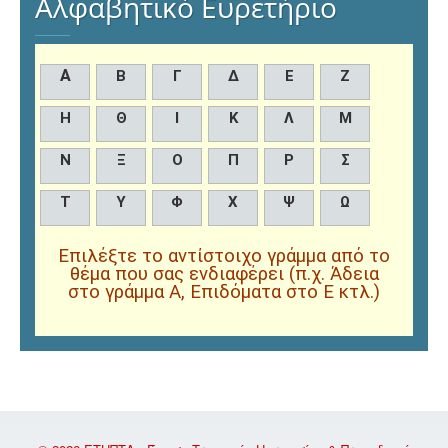
Αλφαβητικό Ευρετήριο
Α
Β
Γ
Δ
Ε
Ζ
Η
Θ
Ι
Κ
Λ
Μ
Ν
Ξ
Ο
Π
Ρ
Σ
Τ
Υ
Φ
Χ
Ψ
Ω
Επιλέξτε το αντίστοιχο γράμμα από το
θέμα που σας ενδιαφέρει (π.χ. Άδεια
στο γράμμα Α, Επιδόματα στο Ε κτλ.)