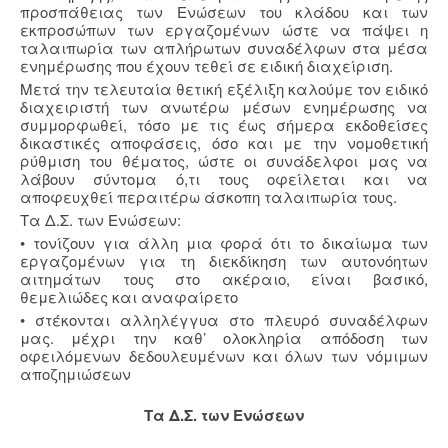
προσπάθειας των Ενώσεων του κλάδου και των
εκπροσώπων των εργαζομένων ώστε να πάψει η
ταλαιπωρία των απλήρωτων συναδέλφων στα μέσα
ενημέρωσης που έχουν τεθεί σε ειδική διαχείριση.
Μετά την τελευταία θετική εξέλιξη καλούμε τον ειδικό
διαχειριστή των ανωτέρω μέσων ενημέρωσης να
συμμορφωθεί, τόσο με τις έως σήμερα εκδοθείσες
δικαστικές αποφάσεις, όσο και με την νομοθετική
ρύθμιση του θέματος, ώστε οι συνάδελφοι μας να
λάβουν σύντομα ό,τι τους οφείλεται και να
αποφευχθεί περαιτέρω άσκοπη ταλαιπωρία τους.
Tα Δ.Σ. των Ενώσεων:
• τονίζουν για άλλη μια φορά ότι το δικαίωμα των
εργαζομένων για τη διεκδίκηση των αυτονόητων
αιτημάτων τους στο ακέραιο, είναι βασικό,
θεμελιώδες και αναφαίρετο
• στέκονται αλληλέγγυα στο πλευρό συναδέλφων
μας. μέχρι την καθ’ ολοκληρία απόδοση των
οφειλόμενων δεδουλευμένων και όλων των νόμιμων
αποζημιώσεων
Τα Δ.Σ. των Ενώσεων