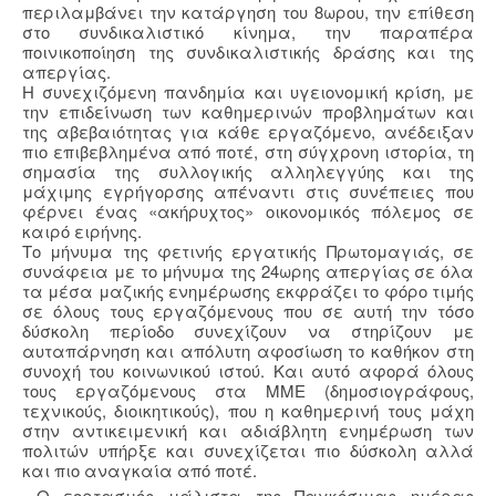
περιλαμβάνει την κατάργηση του 8ωρου, την επίθεση
στο συνδικαλιστικό κίνημα, την παραπέρα
ποινικοποίηση της συνδικαλιστικής δράσης και της
απεργίας.
Η συνεχιζόμενη πανδημία και υγειονομική κρίση, με
την επιδείνωση των καθημερινών προβλημάτων και
της αβεβαιότητας για κάθε εργαζόμενο, ανέδειξαν
πιο επιβεβλημένα από ποτέ, στη σύγχρονη ιστορία, τη
σημασία της συλλογικής αλληλεγγύης και της
μάχιμης εγρήγορσης απέναντι στις συνέπειες που
φέρνει ένας «ακήρυχτος» οικονομικός πόλεμος σε
καιρό ειρήνης.
Το μήνυμα της φετινής εργατικής Πρωτομαγιάς, σε
συνάφεια με το μήνυμα της 24ωρης απεργίας σε όλα
τα μέσα μαζικής ενημέρωσης εκφράζει το φόρο τιμής
σε όλους τους εργαζόμενους που σε αυτή την τόσο
δύσκολη περίοδο συνεχίζουν να στηρίζουν με
αυταπάρνηση και απόλυτη αφοσίωση το καθήκον στη
συνοχή του κοινωνικού ιστού. Και αυτό αφορά όλους
τους εργαζόμενους στα ΜΜΕ (δημοσιογράφους,
τεχνικούς, διοικητικούς), που η καθημερινή τους μάχη
στην αντικειμενική και αδιάβλητη ενημέρωση των
πολιτών υπήρξε και συνεχίζεται πιο δύσκολη αλλά
και πιο αναγκαία από ποτέ.
Ο εορτασμός μάλιστα της Παγκόσμιας ημέρας