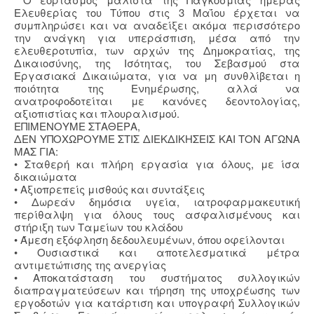
Ελευθερίας του Τύπου στις 3 Μαΐου έρχεται να
συμπληρώσει και να αναδείξει ακόμα περισσότερο
την ανάγκη για υπεράσπιση, μέσα από την
ελευθεροτυπία, των αρχών της Δημοκρατίας, της
Δικαιοσύνης, της Ισότητας, του Σεβασμού στα
Εργασιακά Δικαιώματα, για να μη συνθλίβεται η
ποιότητα της Ενημέρωσης, αλλά να
ανατροφοδοτείται με κανόνες δεοντολογίας,
αξιοπιστίας και πλουραλισμού.
ΕΠΙΜΕΝΟΥΜΕ ΣΤΑΘΕΡΑ,
ΔΕΝ ΥΠΟΧΩΡΟΥΜΕ ΣΤΙΣ ΔΙΕΚΔΙΚΗΣΕΙΣ ΚΑΙ ΤΟΝ ΑΓΩΝΑ
ΜΑΣ ΓΙΑ:
• Σταθερή και πλήρη εργασία για όλους, με ίσα
δικαιώματα
• Αξιοπρεπείς μισθούς και συντάξεις
• Δωρεάν δημόσια υγεία, ιατροφαρμακευτική
περίθαλψη για όλους τους ασφαλισμένους και
στήριξη των Ταμείων του κλάδου
• Άμεση εξόφληση δεδουλευμένων, όπου οφείλονται
• Ουσιαστικά και αποτελεσματικά μέτρα
αντιμετώπισης της ανεργίας
• Αποκατάσταση του συστήματος συλλογικών
διαπραγματεύσεων και τήρηση της υποχρέωσης των
εργοδοτών για κατάρτιση και υπογραφή Συλλογικών