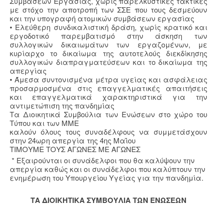
Συμβάσεων Εργασίας, χωρίς παρελκυστικές τακτικές
με στόχο την αποτροπή των ΣΣΕ που τους δεσμεύουν
και την υπογραφή ατομικών συμβάσεων εργασίας
• Ελεύθερη συνδικαλιστική δράση, χωρίς κρατικό και
εργοδοτικό παρεμβατισμό στην άσκηση των
συλλογικών δικαιωμάτων των εργαζομένων, με
κυρίαρχο το δικαίωμα της αυτοτελούς διεκδίκησης
συλλογικών διαπραγματεύσεων και το δικαίωμα της
απεργίας
• Άμεσα συντονισμένα μέτρα υγείας και ασφάλειας
προσαρμοσμένα στις επαγγελματικές απαιτήσεις
και επαγγελματικά χαρακτηριστικά για την
αντιμετώπιση της πανδημίας
Τα Διοικητικά Συμβούλια των Ενώσεων στο χώρο του
Τύπου και των ΜΜΕ
καλούν όλους τους συναδέλφους να συμμετάσχουν
στην 24ωρη απεργία της 4ης Μαΐου
ΤΙΜΟΥΜΕ ΤΟΥΣ ΑΓΩΝΕΣ ΜΕ ΑΓΩΝΕΣ
* Εξαιρούνται οι συνάδελφοι που θα καλύψουν την
απεργία καθώς και οι συνάδελφοι που καλύπτουν την
ενημέρωση του Υπουργείου Υγείας για την πανδημία.
ΤΑ ΔΙΟΙΚΗΤΙΚΑ ΣΥΜΒΟΥΛΙΑ ΤΩΝ ΕΝΩΣΕΩΝ