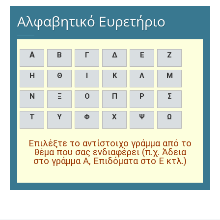
Αλφαβητικό Ευρετήριο
Α
Β
Γ
Δ
Ε
Ζ
Η
Θ
Ι
Κ
Λ
Μ
Ν
Ξ
Ο
Π
Ρ
Σ
Τ
Υ
Φ
Χ
Ψ
Ω
Επιλέξτε το αντίστοιχο γράμμα από το
θέμα που σας ενδιαφέρει (π.χ. Άδεια
στο γράμμα Α, Επιδόματα στο Ε κτλ.)