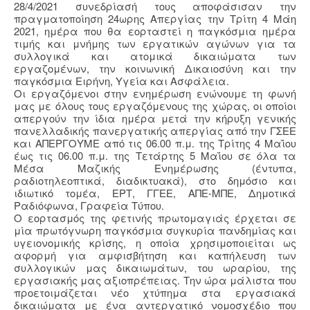
28/4/2021 συνεδρίασή τους αποφάσισαν την
πραγματοποίηση 24ωρης Απεργίας την Τρίτη 4 Μάη
2021, ημέρα που θα εορταστεί η παγκόσμια ημέρα
τιμής και μνήμης των εργατικών αγώνων για τα
συλλογικά και ατομικά δικαιώματα των
εργαζομένων, την κοινωνική Δικαιοσύνη και την
παγκόσμια Ειρήνη, Υγεία και Ασφάλεια.
Οι εργαζόμενοι στην ενημέρωση ενώνουμε τη φωνή
μας με όλους τους εργαζόμενους της χώρας, οι οποίοι
απεργούν την ίδια ημέρα μετά την κήρυξη γενικής
πανελλαδικής πανεργατικής απεργίας από την ΓΣΕΕ
και ΑΠΕΡΓΟΥΜΕ από τις 06.00 π.μ. της Τρίτης 4 Μαΐου
έως τις 06.00 π.μ. της Τετάρτης 5 Μαΐου σε όλα τα
Μέσα Μαζικής Ενημέρωσης (έντυπα,
ραδιοτηλεοπτικά, διαδικτυακά), στο δημόσιο και
ιδιωτικό τομέα, ΕΡΤ, ΓΓΕΕ, ΑΠΕ-ΜΠΕ, Δημοτικά
Ραδιόφωνα, Γραφεία Τύπου.
Ο εορτασμός της φετινής πρωτομαγιάς έρχεται σε
μία πρωτόγνωρη παγκόσμια συγκυρία πανδημίας και
υγειονομικής κρίσης, η οποία χρησιμοποιείται ως
αφορμή για αμφισβήτηση και καπήλευση των
συλλογικών μας δικαιωμάτων, του ωραρίου, της
εργασιακής μας αξιοπρέπειας. Την ώρα μάλιστα που
προετοιμάζεται νέο χτύπημα στα εργασιακά
δικαιώματα με ένα αντεργατικό νομοσχέδιο που