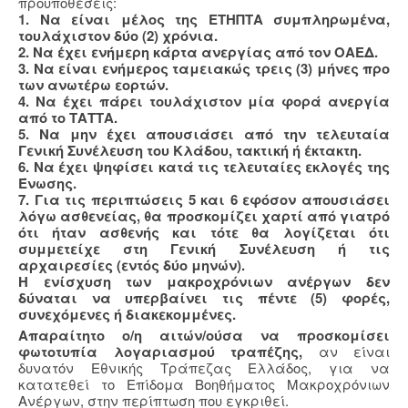
προϋποθέσεις:
1. Να είναι μέλος της ΕΤΗΠΤΑ συμπληρωμένα,
τουλάχιστον δύο (2) χρόνια.
2. Να έχει ενήμερη κάρτα ανεργίας από τον ΟΑΕΔ.
3. Να είναι ενήμερος ταμειακώς τρεις (3) μήνες προ
των ανωτέρω εορτών.
4. Να έχει πάρει τουλάχιστον μία φορά ανεργία
από το ΤΑΤΤΑ.
5. Να μην έχει απουσιάσει από την τελευταία
Γενική Συνέλευση του Κλάδου, τακτική ή έκτακτη.
6. Να έχει ψηφίσει κατά τις τελευταίες εκλογές της
Ένωσης.
7. Για τις περιπτώσεις 5 και 6 εφόσον απουσιάσει
λόγω ασθενείας, θα προσκομίζει χαρτί από γιατρό
ότι ήταν ασθενής και τότε θα λογίζεται ότι
συμμετείχε στη Γενική Συνέλευση ή τις
αρχαιρεσίες (εντός δύο μηνών).
Η ενίσχυση των μακροχρόνιων ανέργων δεν
δύναται να υπερβαίνει τις πέντε (5) φορές,
συνεχόμενες ή διακεκομμένες.
Απαραίτητο ο/η αιτών/ούσα να προσκομίσει
φωτοτυπία λογαριασμού τραπέζης,
αν είναι
δυνατόν Εθνικής Τράπεζας Ελλάδος, για να
κατατεθεί το Επίδομα Βοηθήματος Μακροχρόνιων
Ανέργων, στην περίπτωση που εγκριθεί.