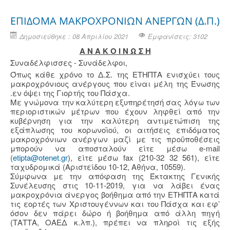
ΕΠΙΔΟΜΑ ΜΑΚΡΟΧΡΟΝΙΩΝ ΑΝΕΡΓΩΝ (Δ.Π.)
Δημοσιεύθηκε : 08 Απριλίου 2021
Εμφανίσεις: 3102
Α Ν Α Κ Ο Ι Ν Ω Σ Η
Συναδέλφισσες - Συνάδελφοι,
Όπως κάθε χρόνο το Δ.Σ. της ΕΤΗΠΤΑ ενισχύει τους
μακροχρόνιους ανέργους που είναι μέλη της Ένωσης
.εν όψει της Γιορτής του Πάσχα.
Με γνώμονα την καλύτερη εξυπηρέτησή σας λόγω των
περιοριστικών μέτρων που έχουν ληφθεί από την
κυβέρνηση για την καλύτερη αντιμετώπιση της
εξάπλωσης του κορωνοϊού, οι αιτήσεις επιδόματος
μακροχρόνιων ανέργων μαζί με τις προϋποθέσεις
μπορούν να αποσταλούν είτε μέσω e-mail
(
etipta@otenet.gr
), είτε μέσω fax (210-32 32 561), είτε
ταχυδρομικά (Αριστείδου 10-12, Αθήνα, 10559).
Σύμφωνα με την απόφαση της Έκτακτης Γενικής
Συνέλευσης στις 10-11-2019, για να λάβει ένας
μακροχρόνια άνεργος βοήθημα από την ΕΤΗΠΤΑ κατά
τις εορτές των Χριστουγέννων και του Πάσχα και εφ’
όσον δεν πάρει δώρο ή βοήθημα από άλλη πηγή
(ΤΑΤΤΑ, ΟΑΕΔ κ.λπ.), πρέπει να πληροί τις εξής