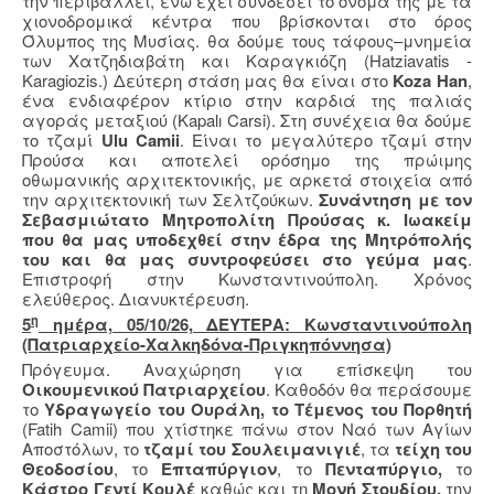
την περιβάλλει, ενώ έχει συνδέσει το όνομά της με τα
χιονοδρομικά κέντρα που βρίσκονται στο όρος
Όλυμπος της Μυσίας. θα δούμε τους τάφους–μνημεία
των Χατζηδιαβάτη και Καραγκιόζη (Hatziavatis -
Karagiozis.) Δεύτερη στάση μας θα είναι στο
Koza Han
,
ένα ενδιαφέρον κτίριο στην καρδιά της παλιάς
αγοράς μεταξιού (Kapalı Carsi). Στη συνέχεια θα δούμε
το τζαμί
Ulu Camii
. Είναι το μεγαλύτερο τζαμί στην
Προύσα και αποτελεί ορόσημο της πρώιμης
οθωμανικής αρχιτεκτονικής, με αρκετά στοιχεία από
την αρχιτεκτονική των Σελτζούκων.
Συνάντηση με τον
Σεβασμιώτατο Μητροπολίτη Προύσας κ. Ιωακείμ
που θα μας υποδεχθεί στην έδρα της Μητρόπολής
του και θα μας συντροφεύσει στο γεύμα μας
.
Επιστροφή στην Κωνσταντινούπολη. Χρόνος
ελεύθερος. Διανυκτέρευση.
η
5
ημέρα, 05/10/26, ΔΕΥΤΕΡΑ: Κωνσταντινούπολη
(Πατριαρχείο-Χαλκηδόνα-Πριγκηπόννησα)
Πρόγευμα. Αναχώρηση για επίσκεψη του
Οικουμενικού Πατριαρχείου
. Καθοδόν θα περάσουμε
το
Υδραγωγείο του Ουράλη, το Τέμενος του Πορθητή
(
Fatih
Camii
) που χτίστηκε πάνω στον Ναό των Αγίων
Αποστόλων, το
τζαμί του Σουλειμανιγιέ
, τα
τείχη του
Θεοδοσίου
, το
Επταπύργιον
, το
Πενταπύργιο,
το
Κάστρο Γεντί Κουλέ
καθώς και τη
Μονή Στουδίου,
την