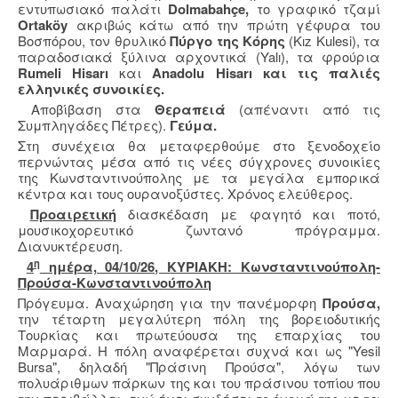
εντυπωσιακό παλάτι
Dolmabahçe,
το γραφικό τζαμί
Ortaköy
ακριβώς κάτω από την πρώτη γέφυρα του
Βοσπόρου, τον θρυλικό
Πύργο της Κόρης
(Kız Kulesi), τα
παραδοσιακά ξύλινα αρχοντικά (Yalı), τα φρούρια
Rumeli Hisarı
και
Anadolu Hisarı και τις παλιές
ελληνικές συνοικίες.
Αποβίβαση στα
Θεραπειά
(απέναντι από τις
Συμπληγάδες Πέτρες).
Γεύμα.
Στη συνέχεια θα μεταφερθούμε στο ξενοδοχείο
περνώντας μέσα από τις νέες σύγχρονες συνοικίες
της Κωνσταντινούπολης με τα μεγάλα εμπορικά
κέντρα και τους ουρανοξύστες. Χρόνος ελεύθερος.
Προαιρετική
διασκέδαση με φαγητό και ποτό,
μουσικοχορευτικό ζωντανό πρόγραμμα.
Διανυκτέρευση.
η
4
ημέρα, 04/10/26, ΚΥΡΙΑΚΗ: Κωνσταντινούπολη-
Προύσα-Κωνσταντινούπολη
Πρόγευμα. Αναχώρηση για την πανέμορφη
Προύσα,
την τέταρτη μεγαλύτερη πόλη της βορειοδυτικής
Τουρκίας και πρωτεύουσα της επαρχίας του
Μαρμαρά. Η πόλη αναφέρεται συχνά και ως "Yesil
Bursa", δηλαδή "Πράσινη Προύσα", λόγω των
πολυάριθμων πάρκων της και του πράσινου τοπίου που