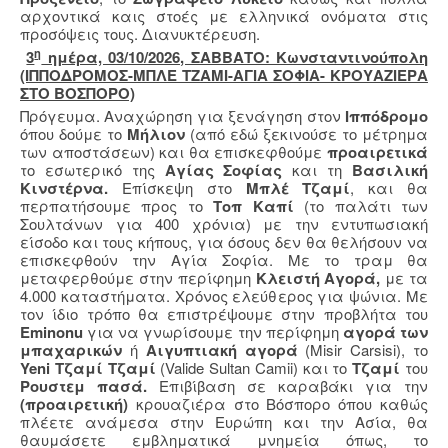
αρχοντικά καις στοές με ελληνικά ονόματα στις
προσόψεις τους. Διανυκτέρευση.
η
3
ημέρα, 03/10/2026, ΣΑΒΒΑΤΟ: Κωνσταντινούπολη
(ΙΠΠΟΔΡΟΜΟΣ-ΜΠΛΕ ΤΖΑΜΙ-ΑΓΙΑ ΣΟΦΙΑ- ΚΡΟΥΑΖΙΕΡΑ
ΣΤΟ ΒΟΣΠΟΡΟ)
Πρόγευμα. Αναχώρηση για ξενάγηση στον
Ιππόδρομο
όπου δούμε το
Μήλιον
(από εδώ ξεκινούσε το μέτρημα
των αποστάσεων) και θα επισκεφθούμε
προαιρετικά
το εσωτερικό της
Αγίας Σοφίας
και τη
Βασιλική
Κινστέρνα.
Επίσκεψη στο
Μπλέ
Τζαμί
, και θα
περπατήσουμε προς το
Τοπ Καπί
(το παλάτι των
Σουλτάνων για 400 χρόνια) με την εντυπωσιακή
είσοδο και τους κήπους, για όσους δεν θα θελήσουν να
επισκεφθούν την Αγία Σοφία. Με το τραμ θα
μεταφερθούμε στην περίφημη
Κλειστή Αγορά,
με τα
4.000 καταστήματα. Χρόνος ελεύθερος για ψώνια. Με
τον ίδιο τρόπο θα επιστρέψουμε στην προβλήτα του
Eminonu
για να γνωρίσουμε την περίφημη
αγορά των
μπαχαρικών
ή
Αιγυπτιακή αγορά
(Misir Carsisi), το
Yeni
Τζαμί Τζαμί
(Valide Sultan Camii)
και το
Τζαμί
του
Ρουστεμ πασά.
Επιβίβαση σε καραβάκι για την
(προαιρετική)
κρουαζιέρα στο Βόσπορο όπου καθώς
πλέετε ανάμεσα στην Ευρώπη και την Ασία, θα
θαυμάσετε εμβληματικά μνημεία όπως, το