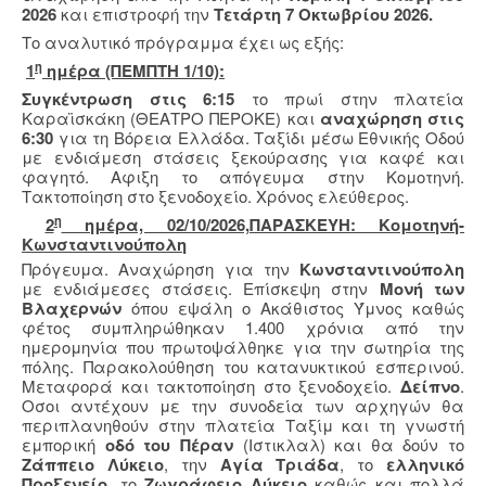
2026
και επιστροφή την
Τετάρτη 7 Οκτωβρίου 2026.
Το αναλυτικό πρόγραμμα έχει ως εξής:
η
1
ημέρα (ΠΕΜΠΤΗ 1/10):
Συγκέντρωση στις 6:15
το πρωί στην πλατεία
Καραϊσκάκη (ΘΕΑΤΡΟ ΠΕΡΟΚΕ) και
αναχώρηση στις
6:30
για τη Βόρεια Ελλάδα. Ταξίδι μέσω Εθνικής Οδού
με ενδιάμεση στάσεις ξεκούρασης για καφέ και
φαγητό. Αφιξη το απόγευμα στην Κομοτηνή.
Τακτοποίηση στο ξενοδοχείο. Χρόνος ελεύθερος.
η
2
ημέρα, 02/10/2026,ΠΑΡΑΣΚΕΥΗ: Κομοτηνή-
Κωνσταντινούπολη
Πρόγευμα. Αναχώρηση για την
Κωνσταντινούπολη
με ενδιάμεσες στάσεις. Επίσκεψη στην
Μονή των
Βλαχερνών
όπου εψάλη ο Ακάθιστος Ύμνος καθώς
φέτος συμπληρώθηκαν 1.400 χρόνια από την
ημερομηνία που πρωτοψάλθηκε για την σωτηρία της
πόλης. Παρακολούθηση του κατανυκτικού εσπερινού.
Μεταφορά και τακτοποίηση στο ξενοδοχείο.
Δείπνο
.
Οσοι αντέχουν με την συνοδεία των αρχηγών θα
περιπλανηθούν στην πλατεία Ταξίμ και τη γνωστή
εμπορική
οδό του Πέραν
(Ιστικλαλ) και θα δούν το
Ζάππειο Λύκειο
, την
Αγία Τριάδα
, το
ελληνικό
Προξενείο
, το
Ζωγράφειο Λύκειο
καθώς και πολλά