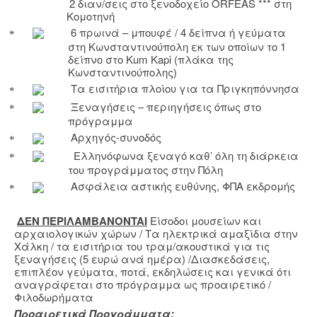
2 διαν/σεις στο ξενοδοχείο
ORFEAS
*** στη
Κομοτηνή
6 πρωινά – μπουφέ / 4 δείπνα ή γεύματα
στη Κωνσταντινούπολη εκ των οποίων το 1
δείπνο στ
o
Kum
Kapi
(πλάκα της
Κωνσταντινούπολης)
Τα εισιτήρια πλοίου για τα Πριγκηπόννησα
Ξεναγήσεις – περιηγήσεις όπως στο
πρόγραμμα
Αρχηγός-συνοδός
Ελληνόφωνα ξεναγό καθ’ όλη τη διάρκεια
του προγράμματος στην Πόλη
Ασφάλεια αστικής ευθύνης, ΦΠΑ εκδρομής
ΔΕΝ ΠΕΡΙΛΑΜΒΑΝ
ONTAI
Είσοδοι μουσείων και
αρχαιολογικών χώρων / Τα ηλεκτρικά αμαξίδια στην
Χάλκη / τα εισιτήρια του τραμ/ακουστικά για τις
ξεναγήσεις (5 ευρώ ανά ημέρα) /Διασκεδάσεις,
επιπλέον γεύματα, ποτά, εκδηλώσεις και γενικά ότι
αναγράφεται στο πρόγραμμα ως προαιρετικό /
Φιλοδωρήματα
Προαιρετικά Προγράμματα: