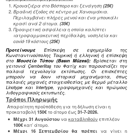
Κρουαζιέρα στο Βόσπορο και ξενάγηση
(25€)
Βραδινή έξοδος σε κέντρο με Χανουμάκια.
Περιλαμβάνει πλήρες μενού και ένα μπουκάλι
κρασί ανά 2 άτομα.
(
35
€)
Προαιρετική ασφάλεια η οποία καλύπτει
ιατροφαρμακευτική περίθαλψη, νοσηλεία και
covid-19 κόστους
(25€)
Προτείνουμε
Επίσκεψη σε εφημερίδα της
Κωνσταντινούπολης Τουρκική ή ελληνική ή επίσκεψη
στο
Μουσείο Τύπου (Basın Müzesi):
Βρίσκεται στη
γειτονιά Çemberlitaş του Φατίχ και παρουσιάζει την
παλαιά τεχνολογία εκτύπωσης. Οι επισκέπτες
μπορούν να δουν ιστορικά μηχανήματα, όπως
παλαιές μηχανές στοιχειοθεσίας με θερμό μέταλλο
Linotype και Intertype, γραφομηχανές και πρώιμους
λιθογραφικούς εκτυπωτές.
Τρόποι Πληρωμής
Απαραίτητη προϋπόθεση για τη δήλωση είναι η
προκαταβολή
150€
το άτομο έως
31-7-2026.
Μέχρι 31 Αυγούστου
να
καταβληθούν
επιπλέον
100€
κατ’ άτομο.
Μέχρι 16 Σεπτεμβρίου θα πρέπει
να γίνει η