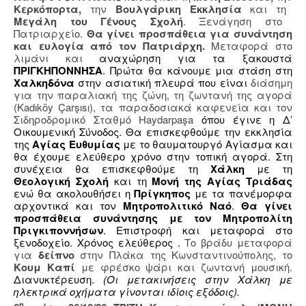
Κερκόπορτα,
την
Βουλγάρικη Εκκλησία
και τη
Μεγάλη του Γένους Σχολή
. Ξενάγηση στο
Πατριαρχείο.
Θα γίνει προσπάθεια για συνάντηση
και ευλογία από τον Πατριάρχη.
Μεταφορά στο
λιμάνι και
αναχώρηση για τα ξακουστά
ΠΡΙΓΚΗΠΟΝΝΗΣΑ
. Πρώτα θα κάνουμε μια στάση στη
Χαλκηδόνα
στην ασιατική πλευρά που είναι
διάσημη
για την παραλιακή της ζώνη, τη ζωντανή της αγορά
(Kadıköy Çarşısı), τα παραδοσιακά καφενεία και τον
Σιδηροδρομικό Σταθμό Haydarpaşa
όπου έγινε η Δ’
Οικουμενική Σύνοδος. Θα επισκεφθούμε την εκκλησία
της
Αγίας Ευθυμίας
με το θαυματουργό Αγίασμα και
θα έχουμε ελεύθερο χρόνο στην τοπική αγορά. Στη
συνέχεια θα επισκεφθούμε τη
Χάλκη
με τη
Θεολογική Σχολή
και τη
Μονή της Αγίας Τριάδας
ενώ θα ακολουθήσει η
Πρίγκηπος
με τα πανέμορφα
αρχοντικά και τον
Μητροπολιτικό Ναό
.
Θα γίνει
προσπάθεια συνάντησης με τον Μητροπολίτη
Πριγκιποννήσων
. Επιστροφή και μεταφορά στο
ξενοδοχείο. Χρόνος ελεύθερος .
Το βράδυ μεταφορά
για
δείπνο
στην Πλάκα της Κωνσταντινούπολης, το
Κουμ Καπί
με φρέσκο ψάρι και ζωντανή μουσική.
Διανυκτέρευση.
(Οι μετακινήσεις στην Χάλκη με
ηλεκτρικά οχήματα γίνονται ιδίοις εξόδοις).
η