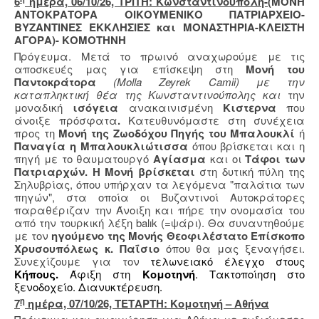
6
ημέρα, 06/10/26, ΤΡΙΤΗ: Κωνσταντινούπολη-
(ΜΟΝΗ
ΑΝΤΟΚΡΑΤΟΡΑ ΟΙΚΟΥΜΕΝΙΚΟ ΠΑΤΡΙΑΡΧΕΙΟ-
ΒΥΖΑΝΤΙΝΕΣ ΕΚΚΛΗΣΙΕΣ και ΜΟΝΑΣΤΗΡΙΑ-ΚΛΕΙΣΤΗ
ΑΓΟΡΑ)- ΚΟΜΟΤΗΝΗ
Πρόγευμα. Μετά το πρωινό αναχωρούμε με τις
αποσκευές μας για επίσκεψη στη
Μονή του
Παντοκράτορα
(Molla Zeyrek Camii) με την
καταπληκτική θέα της Κωνσταντινούπολης και
την
μοναδική
ισόγεια
ανακαινισμένη
Κιστερνα
που
άνοιξε πρόσφατα
.
Κατευθυνόμαστε στη συνέχεια
προς τη
Μονή της Ζωοδόχου Πηγής του Μπαλουκλί
ή
Παναγία η Μπαλουκλιώτισσα
όπου βρίσκεται και η
πηγή με το θαυματουργό
Αγίασμα
και οι
Τάφοι των
Πατριαρχών. Η Μονή βρίσκεται
στη δυτική πύλη της
Σηλυβρίας, όπου υπήρχαν τα λεγόμενα "παλάτια των
πηγών", στα οποία οι Βυζαντινοί Αυτοκράτορες
παραθέριζαν την Άνοιξη και πήρε την ονομασία του
από την τουρκική λέξη balık (=ψάρι). Θα συναντηθούμε
με τον
ηγούμενο της Μονής
Θεοφιλέστατο Επίσκοπο
Χρυσουπόλεως κ. Παΐσιο
όπου θα μας ξεναγήσει.
Συνεχίζουμε για τον
τελωνειακό έλεγχο στους
Κήπους.
Άφιξη στη
Κομοτηνή
. Τακτοποίηση στο
ξενοδοχείο. Διανυκτέρευση.
η
7
ημέρα, 07/10/26, ΤΕΤΑΡΤΗ: Κομοτηνή – Αθήνα