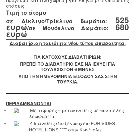
Πρόγευμα και αναχώρηση για Αθήνα με ενδιάμεσες
στάσεις.
Τιμή το άτομο
525
σε Δίκλινο/Τρίκλινο δωμάτιο:
ευρώ
680
/σε Μονόκλινο Δωμάτιο:
ευρώ
Διαβατήριο ή ταυτότητα νέου τύπου απαραίτητα.
ΓΙΑ ΚΑΤΟΧΟΥΣ ΔΙΑΒΑΤΗΡΙΩΝ:
ΠΡΕΠΕΙ ΤΟ ΔΙΑΒΑΤΗΡΙΟ ΣΑΣ ΝΑ ΙΣΧΥΕΙ ΓΙΑ
ΤΟΥΛΑΧΙΣΤΟΝ 6 ΜΗΝΕΣ
ΑΠΟ ΤΗΝ ΗΜΕΡΟΜΗΝΙΑ ΕΙΣΟΔΟΥ ΣΑΣ ΣΤΗΝ
ΤΟΥΡΚΙΑ.
ΠΕΡΙΛΑΜΒΑΝΟΝΤΑΙ
Μεταφορές – μετακινήσεις με πολυτελές
λεωφορείο
4 διαν/σεις στο ξενοδοχείο
FOR
SIDES
HOTEL
LIONS
**** στην Κων/πολη