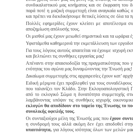
συνδικαλιστικού μας κινήματος και σε έκφραση του δ
παρά ποτέ η μαζική συμμετοχή είναι αναγκαία καθώς 
και πρέπει να διεκδικήσουμε θετικές λύσεις σε όλα τα 
Πολλές εφημερίδες έχουν κλείσει με αποτέλεσμα συ
αποζημίωση απόλυσής τους.
Οι μισθοί μας έχουν μειωθεί σημαντικά και τα ωράρια έ
Υφιστάμεθα καθημερινά την εκμετάλλευση των εργοδοτ
Για τους λόγους αυτούς απαιτείται να έχουμε ισχυρή ε
και βελτιώνει τις συνθήκες εργασίας μας!
Απέναντι στην απαισιοδοξία της πραγματικότητας που γ
ενότητας του αγώνα μας δυναμώνοντας την Ένωσή μας!
Δικαίωμα συμμετοχής στις αρχαιρεσίες έχουν κατ’ αρχή
Ειδική μέριμνα έχει προβλεφθεί για τους συναδέλφους 
που ταλανίζει τον Kλάδο. Στην Εκλογοαπολογιστική 
από το εκλογικό Σώμα η δυνατότητα συμμετοχής στις
λαμβάνοντας υπόψιν τις συνθήκες ισχυρής οικονομι
εκλογών θα αποδίδουν στο ταμείο της Ένωσης το πο
συνολικής οφειλής τους
.
Οι συνταξιούχοι μέλη της Ένωσής μας που
έχουν συντ
η συνδρομή τους αλλά ακόμη δεν έχει αποδοθεί στ
υπαιτιότητα,
για λόγους ισότητας όλων των μελών μα