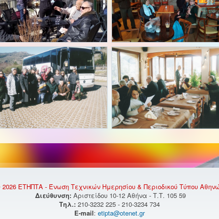
 2026 ΕΤΗΠΤΑ - Ένωση Τεχνικών Ημερησίου & Περιοδικού Τύπου Αθην
Διεύθυνση:
Αριστείδου 10-12 Αθήνα - Τ.Τ. 105 59
Τηλ.:
210-3232 225 - 210-3234 734
E-mail
:
etipta@otenet.gr