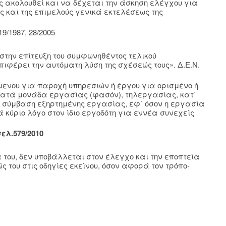
ς ακολουθεί και να δέχεται την άσκηση ελέγχου για
ς και της επιμελούς γενικά εκτελέσεως της
9/1987, 28/2005
στην επίτευξη του συμφωνηθέντος τελικού
ιφέρει την αυτόματη λύση της σχέσεώς τους». Δ.Ε.Ν.
ενου για παροχή υπηρεσιών ή έργου για ορισμένο ή
ς κατά μονάδα εργασίας (φασόν), τηλεργασίας, κατ΄
ι σύμβαση εξηρτημένης εργασίας, εφ΄ όσον η εργασία
κύριο λόγο στον ίδιο εργοδότη για εννέα συνεχείς
ελ.579/2010
 του, δεν υποβάλλεται στον έλεγχο και την εποπτεία
 του στις οδηγίες εκείνου, όσον αφορά τον τρόπο-