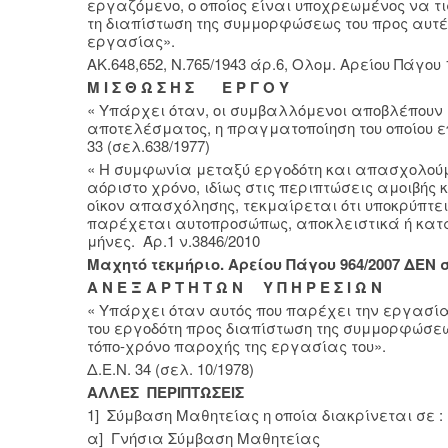
εργαζόμενο, ο οποίος είναι υποχρεωμένος να τι
τη διαπίστωση της συμμορφώσεως του προς αυτέ
εργασίας».
ΑΚ.648,652, Ν.765/1943 άρ.6, Ολομ. Αρείου Πάγου 1
Μ Ι Σ Θ Ω Σ Η Σ Ε Ρ Γ Ο Υ
« Υπάρχει όταν, οι συμβαλλόμενοι αποβλέπουν 
αποτελέσματος, η πραγματοποίηση του οποίου επ
33 (σελ.638/1977)
« Η συμφωνία μεταξύ εργοδότη και απασχολούμ
αόριστο χρόνο, ιδίως στις περιπτώσεις αμοιβή
οίκον απασχόλησης, τεκμαίρεται ότι υποκρύπτε
παρέχεται αυτοπροσώπως, αποκλειστικά ή κατά 
μήνες. Άρ.1 ν.3846/2010
Μαχητό τεκμήριο. Αρείου Πάγου 964/2007 ΔΕΝ σ
Α Ν Ε Ξ Α Ρ Τ Η Τ Ω Ν Υ Π Η Ρ Ε Σ Ι Ω Ν
« Υπάρχει όταν αυτός που παρέχει την εργασία
του εργοδότη προς διαπίστωση της συμμορφώσεώς
τόπο-χρόνο παροχής της εργασίας του».
Δ.Ε.Ν. 34 (σελ. 10/1978)
ΑΛΛΕΣ ΠΕΡΙΠΤΩΣΕΙΣ
1] Σύμβαση Μαθητείας η οποία διακρίνεται σε :
α] Γνήσια Σύμβαση Μαθητείας