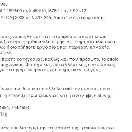
ένου
ΑΠ.1592/09 σελ.453/10,1676/11 σελ.921/12
ΟΥΤΟΥ] 2008 σελ.337-345, Δικαστικές αποφάσεις
ρόντος νόμου, θεωρείται παν πρόσωπο κατά κύριο
ξαρτήτως τρόπου πληρωμής, σε υπηρεσία ιδιωτικού
εως ή οιασδήποτε εργασίας και παρέχον εργασία
ατική.
ι πάσης κατηγορίας, καθώς και παν πρόσωπο, το οποίο
ηχανικός, βιοτεχνικός, μεταλλευτικός, ή γεωργικός
όγω κατηγοριών ή παρέχει υπηρετικάς εν γένει
νουν τον ιδιωτικό υπάλληλο από τον εργάτη, είναι:
η, η επίδειξη πρωτοβουλίας και η ανάληψη ευθύνης
/1994, 744/1993
ΝΤΗ)
τας που διατηρεί την ταυτότητά της, η οποία νοείται