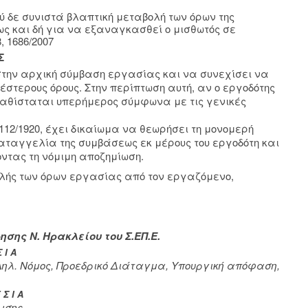
ύ δε συνιστά βλαπτική μεταβολή των όρων της
ς και δή για να εξαναγκασθεί ο μισθωτός σε
, 1686/2007
Σ
στην αρχική σύμβαση εργασίας και να συνεχίσει να
στερους όρους. Στην περίπτωση αυτή, αν ο εργοδότης
καθίσταται υπερήμερος σύμφωνα με τις γενικές
112/1920, έχει δικαίωμα να θεωρήσει τη μονομερή
αταγγελία της συμβάσεως εκ μέρους του εργοδότη και
ντας τη νόμιμη αποζημίωση.
ολής των όρων εργασίας από τον εργαζόμενο,
σης Ν. Ηρακλείου του Σ.ΕΠ.Ε.
 Ι Α
Δηλ. Νόμος, Προεδρικό Διάταγμα, Υπουργική απόφαση,
Σ Ι Α
ισης.