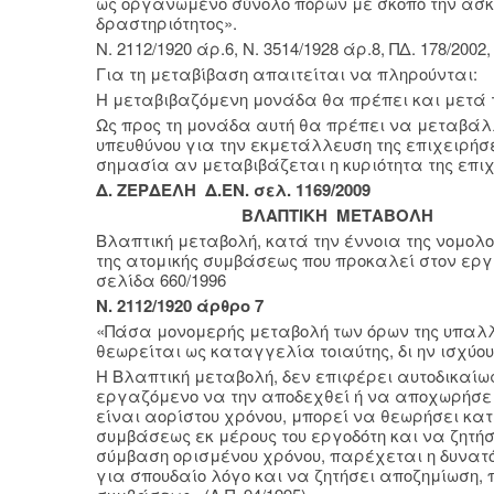
ως οργανωμένο σύνολο πόρων με σκοπό την άσκη
δραστηριότητος».
Ν. 2112/1920 άρ.6, Ν. 3514/1928 άρ.8, ΠΔ. 178/2002
Για τη μεταβίβαση απαιτείται να πληρούνται:
Η μεταβιβαζόμενη μονάδα θα πρέπει και μετά τ
Ως προς τη μονάδα αυτή θα πρέπει να μεταβάλ
υπευθύνου για την εκμετάλλευση της επιχειρήσ
σημασία αν μεταβιβάζεται η κυριότητα της επι
Δ. ΖΕΡΔΕΛΗ Δ.ΕΝ. σελ. 1169/2009
ΒΛΑΠΤΙΚΗ ΜΕΤΑΒΟΛΗ
Βλαπτική μεταβολή, κατά την έννοια της νομολο
της ατομικής συμβάσεως που προκαλεί στον εργα
σελίδα 660/1996
Ν. 2112/1920 άρθρο 7
«Πάσα μονομερής μεταβολή των όρων της υπαλ
θεωρείται ως καταγγελία τοιαύτης, δι ην ισχύου
Η Βλαπτική μεταβολή, δεν επιφέρει αυτοδικαίως
εργαζόμενο να την αποδεχθεί ή να αποχωρήσει
είναι αορίστου χρόνου, μπορεί να θεωρήσει κατά
συμβάσεως εκ μέρους του εργοδότη και να ζητή
σύμβαση ορισμένου χρόνου, παρέχεται η δυνατό
για σπουδαίο λόγο και να ζητήσει αποζημίωση, π