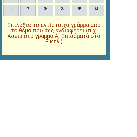
Τ
Υ
Φ
Χ
Ψ
Ω
Επιλέξτε το αντίστοιχο γράμμα από
το θέμα που σας ενδιαφέρει (π.χ.
Άδεια στο γράμμα Α, Επιδόματα στο
Ε κτλ.)