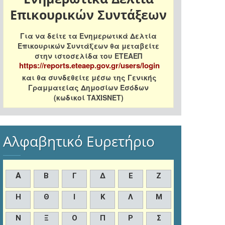
Επικουρικών Συντάξεων
Για να δείτε τα Ενημερωτικά Δελτία
Επικουρικών Συντάξεων θα μεταβείτε
στην ιστοσελίδα του ΕΤΕΑΕΠ
https://reports.eteaep.gov.gr/users/login
και θα συνδεθείτε μέσω της Γενικής
Γραμματείας Δημοσίων Εσόδων
(κωδικοί TAXISNET)
Αλφαβητικό Ευρετήριο
Α
Β
Γ
Δ
Ε
Ζ
Η
Θ
Ι
Κ
Λ
Μ
Ν
Ξ
Ο
Π
Ρ
Σ