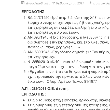
Δημοσιεύθηκε : 17 Φεβρουαρίου 2017
Εμφανίσει
ΕΡΓΟΔΟΤΗΣ
ΒΔ.24/7/1920 άρ.1παρ.δ.2 «Δια της λέξεως εργ
βιομηχανικής επιχειρήσεως ή βιοτεχνικής, 
επιχειρήσεως επί κέρδει, απλής ή εταιρική
επιχειρήσεως ή λατομείου».
ΑΝ.690/1945 «Πας εργοδότης, ή διευθυντής, ή
οιασδήποτε επιχειρήσεως, εκμεταλλεύσεως
πάσης φύσεως χορηγίες…..»
ΑΝ. 539/1945 «Εργοδότης σημαίνει : Τον κύρι
επιχειρήσεως».
Ν. 3850/2010 «Κάθε φυσικό ή νομικό πρόσωπο
εργαζόμενο και έχει την ευθύνη για την για
«Εργοδότης νοείται κάθε φυσικό ή νομικό πρ
χρησιμοποιούν την εργασία άλλων φυσικών
δικαίου». Ολομ. Αρείου Πάγου 81/1977
Α.Π. : 289/2013 Ο.Ε. άτυπη.
ΕΡΓΟΔΟΤΗΣ :
Στις ατομικές επιχειρήσεις, εργοδότης θεωρεί
Στις ομόρρυθμες ή ετερόρρυθμες εταιρείες, 
συνήθως είναι ο ομόρρυθμος εταίρος όπως θ