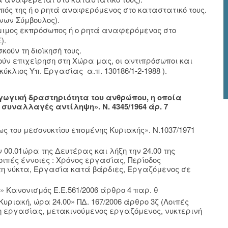
πός της ή ο ρητά αναφερόμενος στο καταστατικό τους.
ύνων Σύμβουλος).
όμιμος εκπρόσωπος ή ο ρητά αναφερόμενος στο
).
ούν τη διοίκησή τους.
ν επιχείρηση στη Χώρα μας, οι αντιπρόσωποι και
ύκλιος Υπ. Εργασίας α.π. 130186/1-2-1988 ).
γωγική δραστηριότητα του ανθρώπου, η οποία
 συναλλαγές αντίληψη». Ν. 4345/1964 άρ. 7
ς του μεσονυκτίου επομένης Κυριακής». Ν.1037/1971
00.01ώρα της Δευτέρας και λήξη την 24.00 της
οιπές έννοιες : Χρόνος εργασίας, Περίοδος
τη νύκτα, Εργασία κατά βάρδιες, Εργαζόμενος σε
» Κανονισμός Ε.Ε.561/2006 άρθρο 4 παρ. θ
Κυριακή, ώρα 24.00» ΠΔ. 167/2006 άρθρο 3ζ (Λοιπές
ση εργασίας, μετακινούμενος εργαζόμενος, νυκτερινή