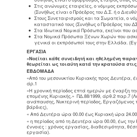
Στις ανώνυμες εταιρείες, ο νόμιμος εκπρόσω
(Συνήθως είναι ο Πρόεδρος του Δ.Σ. ή ο Διευθ
Στους Συνεταιρισμούς και τα Σωματεία, ο ν
καταστατικό τους (Συνήθως ο Πρόεδρος του ΔΣ
Στα Ιδιωτικά Νομικά Πρόσωπα, εκείνοι που ασκ
Στα Νομικά Πρόσωπα Ξένων Χωρών που ασκού
γενικά οι εκπρόσωποί τους στην Ελλάδα. (Εγκ
ΕΡΓΑΣΙΑ
«Νοείται κάθε συνειδητή και ηθελημένη παρα
θεωρείται ως τοιαύτη κατά την κρατούσα στις
ΕΒΔΟΜΑΔΑ
«Από του μεσονυκτίου Κυριακής προς Δευτέρα, έω
άρ.1
«Η χρονική περίοδος επτά ημερών με έναρξη την 
επομένης Κυριακής.» ΠΔ.88/1999, άρθ.2 παρ.7 (Λ
ανάπαυσης, Νυκτερινή περίοδος, Εργαζόμενος 
βάρδιες),
« Από Δευτέρα ώρα 00.00 έως Κυριακή ώρα 24.00
« η περίοδος από τη Δευτέρα ώρα 00.00, έως την 
έννοιες : χρόνος εργασίας, διαθεσιμότητα, θέ
εργασία).