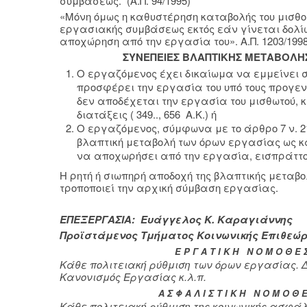
συμβάσεως. (Α.Π. 94/1995)
«Μόνη όμως η καθυστέρηση καταβολής του μισθο
εργασιακής συμβάσεως εκτός εάν γίνεται δολίω
αποχώρηση από την εργασία του». Α.Π. 1203/1998
ΣΥΝΕΠΕΙΕΣ ΒΛΑΠΤΙΚΗΣ ΜΕΤΑΒΟΛΗ
Ο εργαζόμενος έχει δικαίωμα να εμμείνει 
προσφέρει την εργασία του υπό τους προγενέ
δεν αποδέχεται την εργασία του μισθωτού, 
διατάξεις ( 349.., 656 Α.Κ.) ή
Ο εργαζόμενος, σύμφωνα με το άρθρο 7 ν. 2
βλαπτική μεταβολή των όρων εργασίας ως κ
να αποχωρήσει από την εργασία, εισπράττο
Η ρητή ή σιωπηρή αποδοχή της βλαπτικής μεταβ
τροποποιεί την αρχική σύμβαση εργασίας.
EΠΕΞΕΡΓΑΣΙΑ: Ευάγγελος Κ. Καραγιάννης
Προϊστάμενος Τμήματος Κοινωνικής Επιθεώρη
Ε Ρ Γ Α Τ Ι Κ Η Ν Ο Μ Ο Θ Ε Σ
Κάθε πολιτειακή ρύθμιση των όρων εργασίας. 
Κανονισμός Εργασίας κ.λ.π.
Α Σ Φ Α Λ Ι Σ Τ Ι Κ Η Ν Ο Μ Ο Θ Ε 
Κάθε πολιτειακή ρύθμιση της κοινωνικής ασφάλ