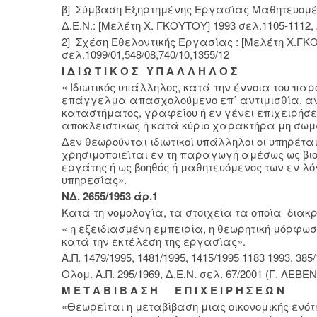
β] Σύμβαση Εξηρτημένης Εργασίας Μαθητευομ
Δ.Ε.Ν.: [Μελέτη Χ. ΓΚΟΥΤΟΥ] 1993 σελ.1105-1112, 
2] Σχέση Εθελοντικής Εργασίας : [Μελέτη Χ.ΓΚ
σελ.1099/01,548/08,740/10,1355/12
Ι Δ Ι Ω Τ Ι Κ Ο Σ Υ Π Α Λ Λ Η Λ Ο Σ
« Ιδιωτικός υπάλληλος, κατά την έννοια του πα
επάγγελμα απασχολούμενο επ΄ αντιμισθία, ανε
καταστήματος, γραφείου ή εν γένει επιχειρήσ
αποκλειστικώς ή κατά κύριο χαρακτήρα μη σωμ
Δεν θεωρούνται ιδιωτικοί υπάλληλοι οι υπηρέτα
χρησιμοποιείται εν τη παραγωγή αμέσως ως βιομ
εργάτης ή ως βοηθός ή μαθητευόμενος των εν λ
υπηρεσίας».
ΝΔ. 2655/1953 άρ.1
Κατά τη νομολογία, τα στοιχεία τα οποία διακρί
« η εξειδιασμένη εμπειρία, η θεωρητική μόρφωσ
κατά την εκτέλεση της εργασίας».
Α.Π. 1479/1995, 1481/1995, 1415/1995 1183 1993, 385
Ολομ. Α.Π. 295/1969, Δ.Ε.Ν. σελ. 67/2001 (Γ. ΛΕΒΕ
Μ Ε Τ Α Β Ι Β Α Σ Η Ε Π Ι Χ Ε Ι Ρ Η Σ Ε Ω Ν
«Θεωρείται η μεταβίβαση μιας οικονομικής ενότη