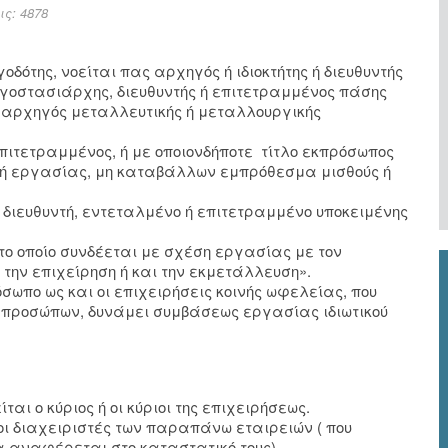
ς: 4878
οδότης, νοείται πας αρχηγός ή ιδιοκτήτης ή διευθυντής
εργοστασιάρχης, διευθυντής ή επιτετραμμένος πάσης
ς, αρχηγός μεταλλευτικής ή μεταλλουργικής
 επιτετραμμένος, ή με οποιονδήποτε τίτλο εκπρόσωπος
 ή εργασίας, μη καταβάλλων εμπρόθεσμα μισθούς ή
ο, διευθυντή, εντεταλμένο ή επιτετραμμένο υποκειμένης
 το οποίο συνδέεται με σχέση εργασίας με τον
 την επιχείρηση ή και την εκμετάλλευση».
όσωπο ως και οι επιχειρήσεις κοινής ωφελείας, που
 προσώπων, δυνάμει συμβάσεως εργασίας ιδιωτικού
ται ο κύριος ή οι κύριοι της επιχειρήσεως.
οι διαχειριστές των παραπάνω εταιρειών ( που
α αναφέρεται στο καταστατικό τους).