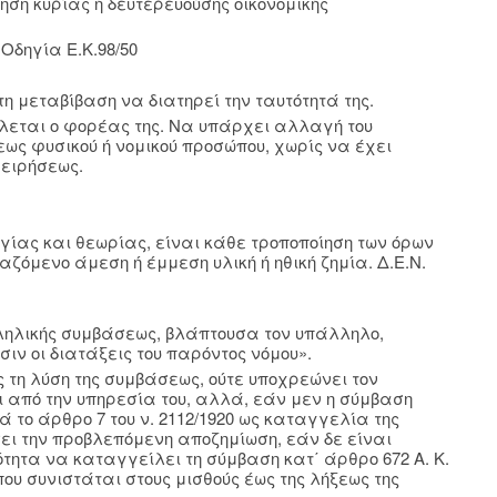
ση κυρίας ή δευτερευούσης οικονομικής
, Οδηγία Ε.Κ.98/50
η μεταβίβαση να διατηρεί την ταυτότητά της.
λεται ο φορέας της. Να υπάρχει αλλαγή του
εως φυσικού ή νομικού προσώπου, χωρίς να έχει
χειρήσεως.
γίας και θεωρίας, είναι κάθε τροποποίηση των όρων
ζόμενο άμεση ή έμμεση υλική ή ηθική ζημία. Δ.Ε.Ν.
ληλικής συμβάσεως, βλάπτουσα τον υπάλληλο,
σιν οι διατάξεις του παρόντος νόμου».
 τη λύση της συμβάσεως, ούτε υποχρεώνει τον
 από την υπηρεσία του, αλλά, εάν μεν η σύμβαση
 το άρθρο 7 του ν. 2112/1920 ως καταγγελία της
σει την προβλεπόμενη αποζημίωση, εάν δε είναι
τητα να καταγγείλει τη σύμβαση κατ΄ άρθρο 672 Α. Κ.
ου συνιστάται στους μισθούς έως της λήξεως της