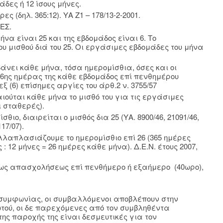
άδες ή 12 ίσους μήνες.
ς (δηλ. 365:12). ΥΑ Ζ1 – 178/13-2-2001.
ΕΣ.
ήνα είναι 25 και της εβδομάδος είναι 6. Το
ου μισθού διά του 25. Οι εργάσιμες εβδομάδες του μήνα
άνει κάθε μήνα, τόσα ημερομίσθια, όσες και οι
 6ης ημέρας της κάθε εβδομάδος επί πενθημέρου
ξ (6) επίσημες αργίες του άρθ.2 ν. 3755/57
αιούται κάθε μήνα το μισθό του για τις εργάσιμες
ι σταθερές).
ιο, διαιρείται ο μισθός δια 25 (ΥΑ. 8900/46, 21091/46,
117/07).
λλαπλασιάζουμε το ημερομίσθιο επί 26 (365 ημέρες
: 12 μήνες = 26 ημέρες κάθε μήνα). Δ.Ε.Ν. έτους 2007,
τως απασχολήσεως επί πενθήμερο ή εξαήμερο (40ωρο),
ς συμφωνίας, οι συμβαλλόμενοι αποβλέπουν στην
τού, οι δε παρεχόμενες από τον συμβληθέντα
της παροχής της είναι δεσμευτικές για τον