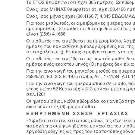
Το ΕΤΟΣ θεωρείται ότι έχει 365 ημέρες, 52 εβδομ
Ένας ίσος ΜΗΝΑΣ θεωρείται ότι έχει 30,4166 ημέρε
Ένας ίσος μήνας έχει (30,4166:7) 4,345 ΕΒΔΟΜΑΔ
Για τους μισθωτούς, οι αμειβόμενες ημέρες του μ
ημερομίσθιο, εξευρίσκεται δια της διαιρέσεως τ
είναι (25:6) 4.1666
Ο μισθωτός που αμείβεται με ημερομίσθιο, λαμβ
ημέρες που εργάσθηκε (υπολογιζομένης και της
απασχολήσεως). Επίσης αμείβονται και για τις ε
Ο μισθωτός που αμείβεται με μηνιαίο μισθό, δικ
ημέρες ενός εκάστου μηνός (Οι ημέρες δεν είνα
Για την αναγωγή του μηνιαίου μισθού σε ημερομίσθ
25825/51, Ε.Γ.Σ.Σ.Ε. 1975 άρθ.5, Α.Π. 1741/84, Α.Π. 1
Για την αναγωγή του ημερομισθίου σε μισθό, πο
έτους μείον 52 Κυριακές = 313 εργάσιμες ημέρες 
σελ.1261
Οι ημερομίσθιοι, κάθε εβδομάδα και ανεξαρτή
δικαιούνται έξ (6) ημερομίσθια.
Ε Ξ Η Ρ Τ Η Μ Ε Ν Η Σ Χ Ε Σ Η Ε Ρ Γ Α Σ Ι Α Σ
«Υφίσταται όταν, κατά τους όρους της σχετική
παροχή της συμφωνηθείσης εργασίας του μισθω
εργοδότη οδηγίες ως προς τον τρόπο-τόπο-χρόνο 