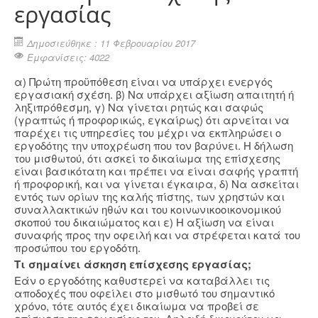
εργασίας
Δημοσιεύθηκε : 11 Φεβρουαρίου 2017
Εμφανίσεις: 4022
α) Πρώτη προϋπόθεση είναι να υπάρχει ενεργός
εργασιακή σχέση. β) Να υπάρχει αξίωση απαιτητή ή
ληξιπρόθεσμη, γ) Να γίνεται ρητώς και σαφώς
(γραπτώς ή προφορικώς, εγκαίρως) ότι αρνείται να
παρέχει τις υπηρεσίες του μέχρι να εκπληρώσει ο
εργοδότης την υποχρέωση που τον βαρύνει. Η δήλωση
του μισθωτού, ότι ασκεί το δικαίωμα της επίσχεσης
είναι βασικότατη και πρέπει να είναι σαφής γραπτή
ή προφορική, και να γίνεται έγκαιρα, δ) Να ασκείται
εντός των ορίων της καλής πίστης, των χρηστών και
συναλλακτικών ηθών και του κοινωνικοοικονομικού
σκοπού του δικαιώματος και ε) Η αξίωση να είναι
συναφής προς την οφειλή και να στρέφεται κατά του
προσώπου του εργοδότη.
Τι σημαίνει άσκηση επίσχεσης εργασίας;
Εάν ο εργοδότης καθυστερεί να καταβάλλει τις
αποδοχές που οφείλει στο μισθωτό του σημαντικό
χρόνο, τότε αυτός έχει δικαίωμα να προβεί σε