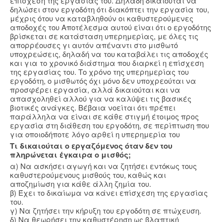
επίσχεση της εργασίας του. Δηλαδή δικαιούται να
δηλώσει στον εργοδότη ότι διακόπτει την εργασία του,
μέχρις ότου να καταβληθούν οι καθυστερούμενες
αποδοχές του Αποτέλεσμα αυτού είναι ότι ο εργοδότης
βρίσκεται σε κατάσταση υπερημερίας, με όλες τις
απορρέουσες γι αυτόν απέναντι στο μισθωτό
υποχρεώσεις, δηλαδή να του καταβάλει τις αποδοχές
και για το χρονικό διάστημα που διαρκεί η επίσχεση
της εργασίας του. Το χρόνο της υπερημερίας του
εργοδότη, ο μισθωτός όχι μόνο δεν υποχρεούται να
προσφέρει εργασία, αλλά δικαιούται και να
απασχοληθεί αλλού για να καλύψει τις βασικές
βιοτικές ανάγκες. Βέβαια νοείται ότι πρέπει
παράλληλα να είναι σε κάθε στιγμή έτοιμος προς
εργασία στη διάθεση του εργοδότη, σε περίπτωση που
για οποιοδήποτε λόγο αρθεί η υπερημερία του
Τι δικαιούται ο εργαζόμενος όταν δεν του
πληρώνεται έγκαιρα ο μισθός;
α) Να ασκήσει αγωγή και να ζητήσει εντόκως τους
καθυστερούμενους μισθούς του, καθώς και
αποζημίωση για κάθε άλλη ζημία του.
β) Έχει το δικαίωμα να κάνει επίσχεση της εργασίας
του.
γ) Να ζητήσει την κήρυξη του εργοδότη σε πτώχευση.
δ) Να θεωρήσει την καθυστέρηση ως βλαπτική