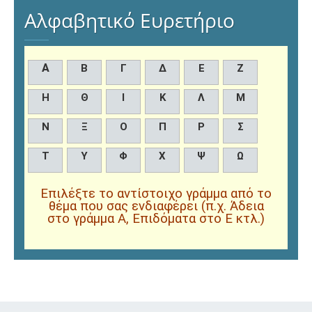
Αλφαβητικό Ευρετήριο
Α
Β
Γ
Δ
Ε
Ζ
Η
Θ
Ι
Κ
Λ
Μ
Ν
Ξ
Ο
Π
Ρ
Σ
Τ
Υ
Φ
Χ
Ψ
Ω
Επιλέξτε το αντίστοιχο γράμμα από το
θέμα που σας ενδιαφέρει (π.χ. Άδεια
στο γράμμα Α, Επιδόματα στο Ε κτλ.)