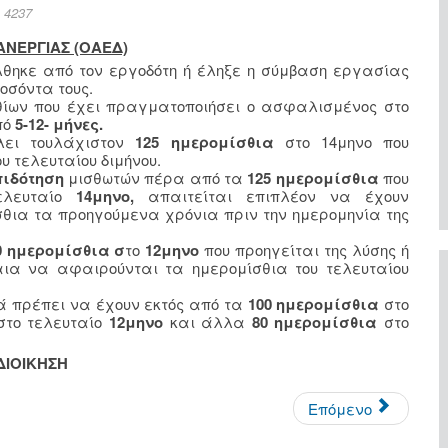
 4237
ΑΝΕΡΓΙΑΣ (ΟΑΕΔ)
θηκε από τον εργοδότη ή έληξε η σύμβαση εργασίας
οσόντα τους.
θίων που έχει πραγματοποιήσει ο ασφαλισμένος στο
πό
5-12- μήνες.
λει τουλάχιστον
125 ημερομίσθια
στο 14μηνο που
υ τελευταίου διμήνου.
πιδότηση
μισθωτών πέρα από τα
125 ημερομίσθια
που
ελευταίο
14μηνο,
απαιτείται επιπλέον να έχουν
θια τα προηγούμενα χρόνια πριν την ημερομηνία της
0 ημερομίσθια σ
το
12μηνο
που προηγείται της λύσης ή
αια να αφαιρούνται τα ημερομίσθια του τελευταίου
ά πρέπει να έχουν εκτός από τα
100 ημερομίσθια
στο
το τελευταίο
12μηνο
και άλλα
80 ημερομίσθια
στο
ΔΙΟΙΚΗΣΗ
Επόμενο