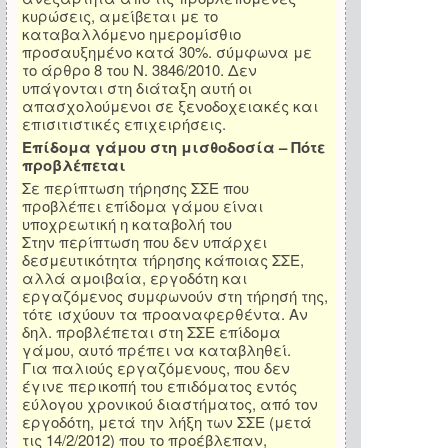
κυρώσεις, αμείβεται με το
καταβαλλόμενο ημερομίσθιο
προσαυξημένο κατά 30%. σύμφωνα με
το άρθρο 8 του Ν. 3846/2010. Δεν
υπάγονται στη διάταξη αυτή οι
απασχολούμενοι σε ξενοδοχειακές και
επισιτιστικές επιχειρήσεις.
Επίδομα γάμου στη μισθοδοσία – Πότε
προβλέπεται
Σε περίπτωση τήρησης ΣΣΕ που
προβλέπει επίδομα γάμου είναι
υποχρεωτική η καταβολή του
Στην περίπτωση που δεν υπάρχει
δεσμευτικότητα τήρησης κάποιας ΣΣΕ,
αλλά αμοιβαία, εργοδότη και
εργαζόμενος συμφωνούν στη τήρησή της,
τότε ισχύουν τα προαναφερθέντα. Αν
δηλ. προβλέπεται στη ΣΣΕ επίδομα
γάμου, αυτό πρέπει να καταβληθεί.
Για παλιούς εργαζόμενους, που δεν
έγινε περικοπή του επιδόματος εντός
εύλογου χρονικού διαστήματος, από τον
εργοδότη, μετά την λήξη των ΣΣΕ (μετά
τις 14/2/2012) που το προέβλεπαν,