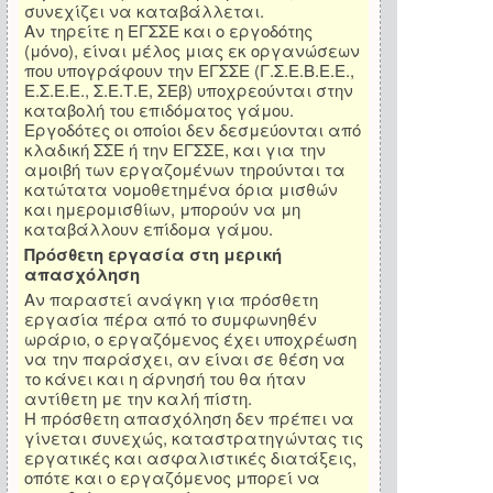
συνεχίζει να καταβάλλεται.
Αν τηρείτε η ΕΓΣΣΕ και ο εργοδότης
(μόνο), είναι μέλος μιας εκ οργανώσεων
που υπογράφουν την ΕΓΣΣΕ (Γ.Σ.Ε.Β.Ε.Ε.,
Ε.Σ.Ε.Ε., Σ.Ε.Τ.Ε, ΣΕβ) υποχρεούνται στην
καταβολή του επιδόματος γάμου.
Εργοδότες οι οποίοι δεν δεσμεύονται από
κλαδική ΣΣΕ ή την ΕΓΣΣΕ, και για την
αμοιβή των εργαζομένων τηρούνται τα
κατώτατα νομοθετημένα όρια μισθών
και ημερομισθίων, μπορούν να μη
καταβάλλουν επίδομα γάμου.
Πρόσθετη εργασία στη μερική
απασχόληση
Αν παραστεί ανάγκη για πρόσθετη
εργασία πέρα από το συμφωνηθέν
ωράριο, ο εργαζόμενος έχει υποχρέωση
να την παράσχει, αν είναι σε θέση να
το κάνει και η άρνησή του θα ήταν
αντίθετη με την καλή πίστη.
Η πρόσθετη απασχόληση δεν πρέπει να
γίνεται συνεχώς, καταστρατηγώντας τις
εργατικές και ασφαλιστικές διατάξεις,
οπότε και ο εργαζόμενος μπορεί να