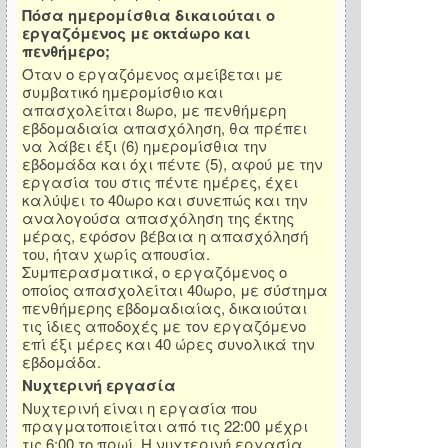
Πόσα ημερομίσθια δικαιούται ο
εργαζόμενος με οκτάωρο και
πενθήμερο;
Όταν ο εργαζόμενος αμείβεται με
συμβατικό ημερομίσθιο και
απασχολείται 8ωρο, με πενθήμερη
εβδομαδιαία απασχόληση, θα πρέπει
να λάβει έξι (6) ημερομίσθια την
εβδομάδα και όχι πέντε (5), αφού με την
εργασία του στις πέντε ημέρες, έχει
καλύψει το 40ωρο και συνεπώς και την
αναλογούσα απασχόληση της έκτης
μέρας, εφόσον βέβαια η απασχόλησή
του, ήταν χωρίς απουσία.
Συμπερασματικά, ο εργαζόμενος ο
οποίος απασχολείται 40ωρο, με σύστημα
πενθήμερης εβδομαδιαίας, δικαιούται
τις ίδιες αποδοχές με τον εργαζόμενο
επί έξι μέρες και 40 ώρες συνολικά την
εβδομάδα.
Νυχτερινή εργασία
Νυχτερινή είναι η εργασία που
πραγματοποιείται από τις 22:00 μέχρι
τις 6:00 το πρωί. Η νυχτερινή εργασία