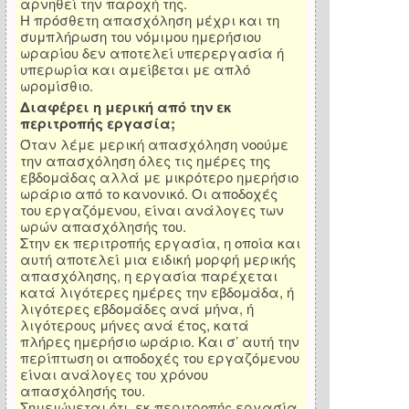
αρνηθεί την παροχή της.
Η πρόσθετη απασχόληση μέχρι και τη
συμπλήρωση του νόμιμου ημερήσιου
ωραρίου δεν αποτελεί υπερεργασία ή
υπερωρία και αμείβεται με απλό
ωρομίσθιο.
Διαφέρει η μερική από την εκ
περιτροπής εργασία;
Όταν λέμε μερική απασχόληση νοούμε
την απασχόληση όλες τις ημέρες της
εβδομάδας αλλά με μικρότερο ημερήσιο
ωράριο από το κανονικό. Οι αποδοχές
του εργαζόμενου, είναι ανάλογες των
ωρών απασχόλησής του.
Στην εκ περιτροπής εργασία, η οποία και
αυτή αποτελεί μια ειδική μορφή μερικής
απασχόλησης, η εργασία παρέχεται
κατά λιγότερες ημέρες την εβδομάδα, ή
λιγότερες εβδομάδες ανά μήνα, ή
λιγότερους μήνες ανά έτος, κατά
πλήρες ημερήσιο ωράριο. Και σ’ αυτή την
περίπτωση οι αποδοχές του εργαζόμενου
είναι ανάλογες του χρόνου
απασχόλησής του.
Σημειώνεται ότι, εκ περιτροπής εργασία