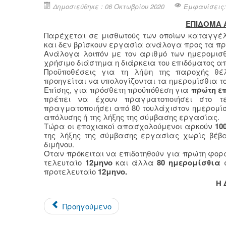
Δημοσιεύθηκε : 06 Οκτωβρίου 2020
Εμφανίσεις:
ΕΠΙΔΟΜΑ 
Παρέχεται σε μισθωτούς των οποίων καταγγέλ
και δεν βρίσκουν εργασία ανάλογα προς τα πρ
Ανάλογα λοιπόν με τον αριθμό των ημερομισ
χρήσιμο διάστημα η διάρκεια του επιδόματος α
Προϋποθέσεις για τη λήψη της παροχής θέ
προηγείται να υπολογίζονται τα ημερομίσθια το
Επίσης, για πρόσθετη προϋπόθεση για
πρώτη ε
πρέπει να έχουν πραγματοποιήσει στο τ
πραγματοποιήσει από 80 τουλάχιστον ημερομίσ
απόλυσης ή της λήξης της σύμβασης εργασίας.
Τώρα οι εποχιακοί απασχολούμενοι αρκούν
10
της λήξης της σύμβασης εργασίας χωρίς βέβ
διμήνου.
Όταν πρόκειται να επιδοτηθούν για πρώτη φορ
τελευταίο
12μηνο
και άλλα
80 ημερομίσθια
σ
προτελευταίο
12μηνο.
Η 
Προηγούμενο