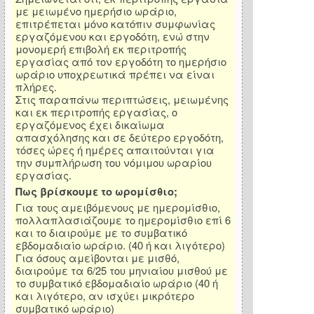
με μειωμένο ημερήσιο ωράριο,
επιτρέπεται μόνο κατόπιν συμφωνίας
εργαζόμενου και εργοδότη, ενώ στην
μονομερή επιβολή εκ περιτροπής
εργασίας από τον εργοδότη το ημερήσιο
ωράριο υποχρεωτικά πρέπει να είναι
πλήρες.
Στις παραπάνω περιπτώσεις, μειωμένης
και εκ περιτροπής εργασίας, ο
εργαζόμενος έχει δικαίωμα
απασχόλησης και σε δεύτερο εργοδότη,
τόσες ώρες ή ημέρες απαιτούνται για
την συμπλήρωση του νόμιμου ωραρίου
εργασίας.
Πως βρίσκουμε το ωρομίσθιο;
Για τους αμειβόμενους με ημερομίσθιο,
πολλαπλασιάζουμε το ημερομίσθιο επί 6
και το διαιρούμε με το συμβατικό
εβδομαδιαίο ωράριο. (40 ή και λιγότερο)
Για όσους αμείβονται με μισθό,
διαιρούμε τα 6/25 του μηνιαίου μισθού με
το συμβατικό εβδομαδιαίο ωράριο (40 ή
και λιγότερο, αν ισχύει μικρότερο
συμβατικό ωράριο)