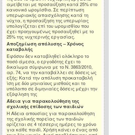
αμείβεται με προσαύξηση κατά 25% στο
κανονικό ωρομίσθιο. Σε περίπτωση
υπερωριακής απασχόλησης κατά τη
νύχτα, η προσαύξηση της υπερωρίας
υπολογίζεται επί του ωρομισθίου που
έχει προηγουμένως προσαυξηθεί με το
25% της νυχτερινής εργασίας.
Αποζημίωση απόλυσης – Χρόνος
καταβολής
Εφόσον δεν καταβληθεί ολόκληρο το
ποσό άμεσα, ο εργοδότης έχει το
δικαίωμα σύμφωνα με το Ν. 3863/2010,
αρ. 74, να την καταβάλλει σε δόσεις ως
εξής: Κατά την απόλυση προκαταβολή
ίση με δύο μηνιαίους μισθούς και το
υπόλοιπο σε διμηνιαίες δόσεις μέχρι την
εξόφληση της
Άδεια για παρακολούθηση της
σχολικής επίδοσης των παιδιών
Η Άδεια απουσίας για παρακολούθηση
της σχολικής πορείας των παιδιών
ορίζεται σε 4 τέσσερις ημέρες το χρόνο
για κάθε παιδί. Χρήση κάνει ο ένας από
τους δύο γονείς. Αυτά προβλέπονται από