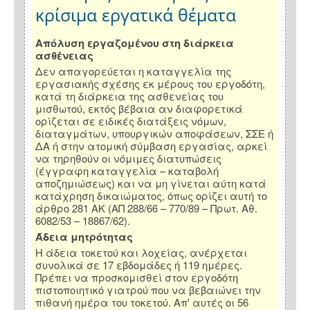
κρίσιμα εργατικά θέματα
Απόλυση εργαζομένου στη διάρκεια
ασθένειας
Δεν απαγορεύεται η καταγγελία της
εργασιακής σχέσης εκ μέρους του εργοδότη,
κατά τη διάρκεια της ασθενείας του
μισθωτού, εκτός βέβαια αν διαφορετικά
ορίζεται σε ειδικές διατάξεις νόμων,
διαταγμάτων, υπουργικών αποφάσεων, ΣΣΕ ή
ΔΑ ή στην ατομική σύμβαση εργασίας, αρκεί
να τηρηθούν οι νόμιμες διατυπώσεις
(έγγραφη καταγγελία – καταβολή
αποζημιώσεως) και να μη γίνεται αύτη κατά
κατάχρηση δικαιώματος, όπως ορίζει αυτή το
άρθρο 281 ΑΚ (ΑΠ 288/66 – 770/89 – Πρωτ. Αθ.
6082/53 – 18867/62).
Άδεια μητρότητας
Η άδεια τοκετού και λοχείας, ανέρχεται
συνολικά σε 17 εβδομάδες ή 119 ημέρες.
Πρέπει να προσκομισθεί στον εργοδότη
πιστοποιητικό γιατρού που να βεβαιώνει την
πιθανή ημέρα του τοκετού. Απ' αυτές οι 56