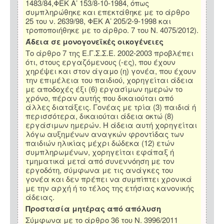
1483/84,ΦΕΚ Α’ 153/8-10-1984, όπως
συμπληρώθηκε και επεκτάθηκε με το άρθρο
25 του ν. 2639/98, ΦΕΚ Α’ 205/2-9-1998 και
τροποποιήθηκε με το άρθρο. 7 του Ν. 4075/2012).
Άδεια σε μονογονεϊκές οικογένειες
Το άρθρο 7 της Ε.Γ.Σ.Σ.Ε. 2002-2003 προβλέπει
ότι, στους εργαζόμενους (-ες), που έχουν
χηρέψει και στον άγαμο (η) γονέα, που έχουν
την επιμέλεια του παιδιού, χορηγείται άδεια
με αποδοχές έξι (6) εργασίμων ημερών το
χρόνο, πέραν αυτής που δικαιούται από
άλλες διατάξεις. Γονέας με τρία (3) παιδιά ή
περισσότερα, δικαιούται άδεια οκτώ (8)
εργάσιμων ημερών. Η άδεια αυτή χορηγείται
λόγω αυξημένων αναγκών φροντίδας των
παιδιών ηλικίας μέχρι δώδεκα (12) ετών
συμπληρωμένων, χορηγείται εφάπαξ ή
τμηματικά μετά από συνεννόηση με τον
εργοδότη, σύμφωνα με τις ανάγκες του
γονέα και δεν πρέπει να συμπίπτει χρονικά
με την αρχή ή το τέλος της ετήσιας κανονικής
άδειας.
Προστασία μητέρας από απόλυση
Σύμφωνα με το άρθρο 36 του Ν. 3996/2011