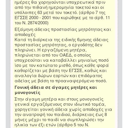
ημέρες θα χορηγούνται υποχρεωτικά πριν
από την πιθανή ημερομηνία τοκετού και οι
υπόλοιπες 63 μετά τον τοκετό. (άρθρο 7 της
ΕΓΣΣΕ 2000 - 2001 που κυρώθηκε με το άρθ. 11
του Ν. 2874/2000)
Εξάμηνη άδειας προστασίας μητρότητας και
αποδοχές
Κατά τη διάρκεια της ειδικής 6μηνης άδειας
προστασίας μητρότητας, ο εργοδότης δεν
πληρώνει. Η εργαζόμενη μητέρα,
πληρώνεται από τον ΟΑΕΔ, ο οποίος
υποχρεούται να καταβάλλει μηνιαίως ποσό
ίσο με τον κατώτατο μισθό, όπως κάθε φορά
καθορίζεται με βάση την ΕΓΣΣΕ, καθώς και
αναλογία δώρων εορτών και επιδόματος
αδείας με βάση το προαναφερόμενο ποσό.
Γονική άδεια σε άγαμες μητέρες και
μονογονείς
Στην άγαμη μητέρα και στους μονογονείς
γενικά εργαζόμενους στον ιδιωτικό τομέα,
χορηγείται γονική άδεια χωρίς αποδοχές για
την ανατροφή του παιδιού, διάρκειας έως 8
μήνες μέχρι το παιδί να συμπληρώσει την
ηλικία των έξι ετών (άρθρο 5 του Ν.