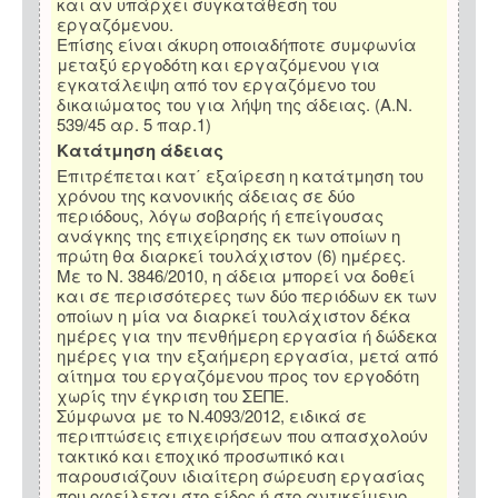
και αν υπάρχει συγκατάθεση του
εργαζόμενου.
Επίσης είναι άκυρη οποιαδήποτε συμφωνία
μεταξύ εργοδότη και εργαζόμενου για
εγκατάλειψη από τον εργαζόμενο του
δικαιώματος του για λήψη της άδειας. (Α.Ν.
539/45 αρ. 5 παρ.1)
Κατάτμηση άδειας
Επιτρέπεται κατ΄ εξαίρεση η κατάτμηση του
χρόνου της κανονικής άδειας σε δύο
περιόδους, λόγω σοβαρής ή επείγουσας
ανάγκης της επιχείρησης εκ των οποίων η
πρώτη θα διαρκεί τουλάχιστον (6) ημέρες.
Με το Ν. 3846/2010, η άδεια μπορεί να δοθεί
και σε περισσότερες των δύο περιόδων εκ των
οποίων η μία να διαρκεί τουλάχιστον δέκα
ημέρες για την πενθήμερη εργασία ή δώδεκα
ημέρες για την εξαήμερη εργασία, μετά από
αίτημα του εργαζόμενου προς τον εργοδότη
χωρίς την έγκριση του ΣΕΠΕ.
Σύμφωνα με το Ν.4093/2012, ειδικά σε
περιπτώσεις επιχειρήσεων που απασχολούν
τακτικό και εποχικό προσωπικό και
παρουσιάζουν ιδιαίτερη σώρευση εργασίας
που οφείλεται στο είδος ή στο αντικείμενο