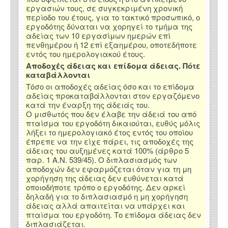
εργασιών τους, σε συγκεκριμένη χρονική
περίοδο του έτους, για το τακτικό προσωπικό, ο
εργοδότης δύναται να χορηγεί το τμήμα της
αδείας των 10 εργασίμων ημερών επί
πενθημέρου ή 12 επί εξαημέρου, οποτεδήποτε
εντός του ημερολογιακού έτους.
Αποδοχές άδειας και επίδομα άδειας. Πότε
καταβάλλονται
Τόσο οι αποδοχές αδείας όσο και το επίδομα
αδείας προκαταβάλλονται στον εργαζόμενο
κατά την έναρξη της άδειάς του.
Ο μισθωτός που δεν έλαβε την άδειά του από
πταίσμα του εργοδότη δικαιούται, ευθύς μόλις
λήξει το ημερολογιακό έτος εντός του οποίου
έπρεπε να την είχε πάρει, τις αποδοχές της
άδειας του αυξημένες κατά 100% (άρθρο 5
παρ. 1 Α.Ν. 539/45). Ο διπλασιασμός των
αποδοχών δεν εφαρμόζεται όταν για τη μη
χορήγηση της άδειας δεν ευθύνεται κατά
οποιοδήποτε τρόπο ο εργοδότης. Δεν αρκεί
δηλαδή για το διπλασιασμό η μη χορήγηση
άδειας αλλά απαιτείται να υπάρχει και
πταίσμα του εργοδότη. Το επίδομα άδειας δεν
διπλασιάζεται.