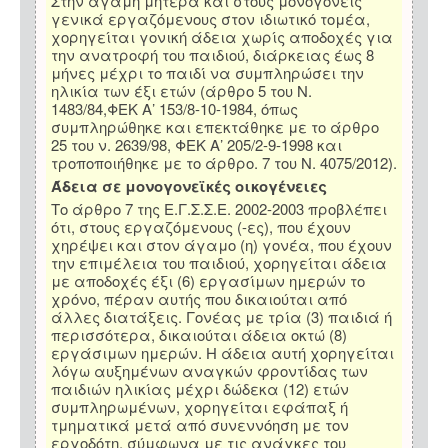
Στην άγαμη μητέρα και στους μονογονείς
γενικά εργαζόμενους στον ιδιωτικό τομέα,
χορηγείται γονική άδεια χωρίς αποδοχές για
την ανατροφή του παιδιού, διάρκειας έως 8
μήνες μέχρι το παιδί να συμπληρώσει την
ηλικία των έξι ετών (άρθρο 5 του Ν.
1483/84,ΦΕΚ Α’ 153/8-10-1984, όπως
συμπληρώθηκε και επεκτάθηκε με το άρθρο
25 του ν. 2639/98, ΦΕΚ Α’ 205/2-9-1998 και
τροποποιήθηκε με το άρθρο. 7 του Ν. 4075/2012).
Άδεια σε μονογονεϊκές οικογένειες
Το άρθρο 7 της Ε.Γ.Σ.Σ.Ε. 2002-2003 προβλέπει
ότι, στους εργαζόμενους (-ες), που έχουν
χηρέψει και στον άγαμο (η) γονέα, που έχουν
την επιμέλεια του παιδιού, χορηγείται άδεια
με αποδοχές έξι (6) εργασίμων ημερών το
χρόνο, πέραν αυτής που δικαιούται από
άλλες διατάξεις. Γονέας με τρία (3) παιδιά ή
περισσότερα, δικαιούται άδεια οκτώ (8)
εργάσιμων ημερών. Η άδεια αυτή χορηγείται
λόγω αυξημένων αναγκών φροντίδας των
παιδιών ηλικίας μέχρι δώδεκα (12) ετών
συμπληρωμένων, χορηγείται εφάπαξ ή
τμηματικά μετά από συνεννόηση με τον
εργοδότη, σύμφωνα με τις ανάγκες του