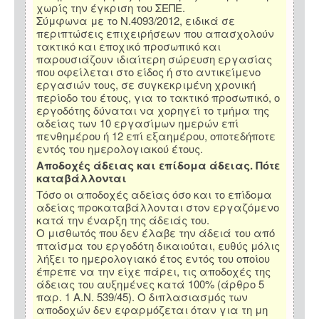
χωρίς την έγκριση του ΣΕΠΕ.
Σύμφωνα με το Ν.4093/2012, ειδικά σε
περιπτώσεις επιχειρήσεων που απασχολούν
τακτικό και εποχικό προσωπικό και
παρουσιάζουν ιδιαίτερη σώρευση εργασίας
που οφείλεται στο είδος ή στο αντικείμενο
εργασιών τους, σε συγκεκριμένη χρονική
περίοδο του έτους, για το τακτικό προσωπικό, ο
εργοδότης δύναται να χορηγεί το τμήμα της
αδείας των 10 εργασίμων ημερών επί
πενθημέρου ή 12 επί εξαημέρου, οποτεδήποτε
εντός του ημερολογιακού έτους.
Αποδοχές άδειας και επίδομα άδειας. Πότε
καταβάλλονται
Τόσο οι αποδοχές αδείας όσο και το επίδομα
αδείας προκαταβάλλονται στον εργαζόμενο
κατά την έναρξη της άδειάς του.
Ο μισθωτός που δεν έλαβε την άδειά του από
πταίσμα του εργοδότη δικαιούται, ευθύς μόλις
λήξει το ημερολογιακό έτος εντός του οποίου
έπρεπε να την είχε πάρει, τις αποδοχές της
άδειας του αυξημένες κατά 100% (άρθρο 5
παρ. 1 Α.Ν. 539/45). Ο διπλασιασμός των
αποδοχών δεν εφαρμόζεται όταν για τη μη