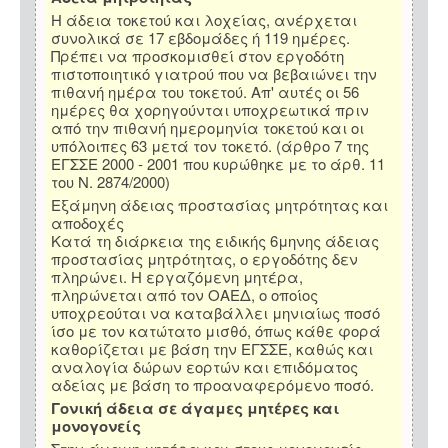
Η άδεια τοκετού και λοχείας, ανέρχεται
συνολικά σε 17 εβδομάδες ή 119 ημέρες.
Πρέπει να προσκομισθεί στον εργοδότη
πιστοποιητικό γιατρού που να βεβαιώνει την
πιθανή ημέρα του τοκετού. Απ' αυτές οι 56
ημέρες θα χορηγούνται υποχρεωτικά πριν
από την πιθανή ημερομηνία τοκετού και οι
υπόλοιπες 63 μετά τον τοκετό. (άρθρο 7 της
ΕΓΣΣΕ 2000 - 2001 που κυρώθηκε με το άρθ. 11
του Ν. 2874/2000)
Εξάμηνη άδειας προστασίας μητρότητας και
αποδοχές
Κατά τη διάρκεια της ειδικής 6μηνης άδειας
προστασίας μητρότητας, ο εργοδότης δεν
πληρώνει. Η εργαζόμενη μητέρα,
πληρώνεται από τον ΟΑΕΔ, ο οποίος
υποχρεούται να καταβάλλει μηνιαίως ποσό
ίσο με τον κατώτατο μισθό, όπως κάθε φορά
καθορίζεται με βάση την ΕΓΣΣΕ, καθώς και
αναλογία δώρων εορτών και επιδόματος
αδείας με βάση το προαναφερόμενο ποσό.
Γονική άδεια σε άγαμες μητέρες και
μονογονείς