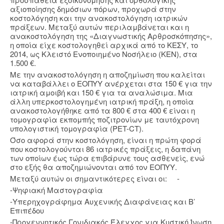
αξιοποίησης δημόσιων πόρων, προχωρά στην
κοστολόγηση και την ανακοστολόγηση ιατρικών
πράξεων. Μεταξύ αυτών περιλαμβάνεται και η
ανακοστολόγηση της «Διαγνωστικής Αρθροσκόπησης»,
η οποία είχε κοστολογηθεί αρχικά από το ΚΕΣΥ, το
2014, ως Κλειστό Ενοποιημένο Νοσήλειο (ΚΕΝ), στα
1.500 €.
Με την ανακοστολόγηση η αποζημίωση που καλείται
να καταβάλλει ο ΕΟΠΥΥ ανέρχεται στα 150 € για την
ιατρική αμοιβή και 150 € για τα αναλώσιμα. Μια
άλλη υπερκοστολογημένη ιατρική πράξη, η οποία
ανακοστολογήθηκε από τα 800 € στα 400 € είναι η
τομογραφία εκπομπής ποζιτρονίων με ταυτόχρονη
υπολογιστική τομογραφία (PET-CT).
Όσο αφορά στην κοστολόγηση, είναι η πρώτη φορά
που κοστολογούνται 86 ιατρικές πράξεις, η δαπάνη
των οποίων έως τώρα επιβάρυνε τους ασθενείς, ενώ
στο εξής θα αποζημιώνονται από τον ΕΟΠΥΥ.
Μεταξύ αυτών οι σημαντικότερες είναι οι: -
-Ψηφιακή Μαστογραφία
-Υπερηχογράφημα Αυχενικής Διαφάνειας και Β’
Επιπέδου
-Προγεννητικός Γονιδιακός Έλεγχος για Κυστική Ίνωση