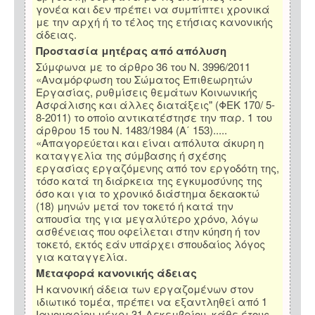
γονέα και δεν πρέπει να συμπίπτει χρονικά
με την αρχή ή το τέλος της ετήσιας κανονικής
άδειας.
Προστασία μητέρας από απόλυση
Σύμφωνα με το άρθρο 36 του Ν. 3996/2011
«Αναμόρφωση του Σώματος Επιθεωρητών
Εργασίας, ρυθμίσεις θεμάτων Κοινωνικής
Ασφάλισης και άλλες διατάξεις" (ΦΕΚ 170/ 5-
8-2011) το οποίο αντικατέστησε την παρ. 1 του
άρθρου 15 του Ν. 1483/1984 (Α΄ 153).....
«Απαγορεύεται και είναι απόλυτα άκυρη η
καταγγελία της σύμβασης ή σχέσης
εργασίας εργαζόμενης από τον εργοδότη της,
τόσο κατά τη διάρκεια της εγκυμοσύνης της
όσο και για το χρονικό διάστημα δεκαοκτώ
(18) μηνών μετά τον τοκετό ή κατά την
απουσία της για μεγαλύτερο χρόνο, λόγω
ασθένειας που οφείλεται στην κύηση ή τον
τοκετό, εκτός εάν υπάρχει σπουδαίος λόγος
για καταγγελία.
Μεταφορά κανονικής άδειας
Η κανονική άδεια των εργαζομένων στον
ιδιωτικό τομέα, πρέπει να εξαντληθεί από 1
Ιανουαρίου μέχρι 31 Δεκεμβρίου, κάθε έτους.