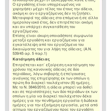
Ο εργοδότης είναι υποχρεωμένος να
χορηγήσει μέχρι τέλος του έτους την άδεια,
ακόμη κι αν ο εργαζόμενος δεν τη ζητήσει.
Μεταφορά της άδειας στο επόμενο ή σε άλλο
ημερολογιακό έτος, δεν επιτρέπεται ακόμη
και αν υπάρχει συγκατάθεση του
εργαζόμενου.
Επίσης είναι άκυρη οποιαδήποτε συμφωνία
μεταξύ εργοδότη και εργαζόμενου για
εγκατάλειψη από τον εργαζόμενο του
δικαιώματος του για λήψη της άδειας. (Α.Ν.
539/45 αρ. 5 παρ.1)
Κατάτμηση άδειας
Επιτρέπεται κατ΄ εξαίρεση η κατάτμηση του
χρόνου της κανονικής άδειας σε δύο
περιόδους, λόγω σοβαρής ή επείγουσας
ανάγκης της επιχείρησης εκ των οποίων η
πρώτη θα διαρκεί τουλάχιστον (6) ημέρες.
Με το Ν. 3846/2010, η άδεια μπορεί να δοθεί
και σε περισσότερες των δύο περιόδων εκ των
οποίων η μία να διαρκεί τουλάχιστον δέκα
ημέρες για την πενθήμερη εργασία ή δώδεκα
ημέρες για την εξαήμερη εργασία, μετά από
αίτημα του εργαζόμενου προς τον εργοδότη