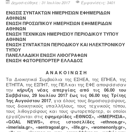
Δημοσιεύθηκε : 31 Ιουλίου 2017
Εμφανίσεις: 3401
ΕΝΩΣΙΣ ΣΥΝΤΑΚΤΩΝ ΗΜΕΡΗΣΙΩΝ ΕΦΗΜΕΡΙΔΩΝ
ΑΘΗΝΩΝ
ΕΝΩΣΗ ΠΡΟΣΩΠΙΚΟΥ ΗΜΕΡΗΣΙΩΝ ΕΦΗΜΕΡΙΔΩΝ
ΑΘΗΝΩΝ
ΕΝΩΣΗ ΤΕΧΝΙΚΩΝ ΗΜΕΡΗΣΙΟΥ ΠΕΡΙΟΔΙΚΟΥ ΤΥΠΟΥ
ΑΘΗΝΩΝ
ΕΝΩΣΗ ΣΥΝΤΑΚΤΩΝ ΠΕΡΙΟΔΙΚΟΥ ΚΑΙ ΗΛΕΚΤΡΟΝΙΚΟΥ
ΤΥΠΟΥ
ΠΑΝΕΛΛΑΔΙΚΗ ΕΝΩΣΗ ΛΙΘΟΓΡΑΦΩΝ
ΕΝΩΣΗ ΦΩΤΟΡΕΠΟΡΤΕΡ ΕΛΛΑΔΟΣ
Α Ν Α Κ Ο Ι Ν Ω Σ Η
Τα Διοικητικά Συμβούλια της ΕΣΗΕΑ, της ΕΠΗΕΑ, της
ΕΤΗΠΤΑ, της ΕΣΠΗΤ, της ΠΕΛ και της ΕΦΕ αποφάσισαν
την
κήρυξη νέας απεργίας από τις 06.00 του
Σαββάτου, 29 Ιουλίου 2017 έως τις 06.00 της Τρίτης
1ης Αυγούστου 2017
, για όλους τους δημοσιογράφους,
τους διοικητικούς υπαλλήλους, τους τεχνικούς τύπου,
τους λιθογράφους και τους φωτορεπόρτερ, οι οποίοι
εργάζονται στις
εφημερίδες «ΕΘΝΟΣ», «ΗΜΕΡΗΣΙΑ»,
«GOAL NEWS», στις ιστοσελίδες «ethnos.gr»,
«imerisia.gr», «sentragoal.gr», «life.gr», «womenonly.gr»,