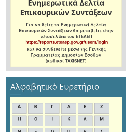
Ενημερωτικά Δελτία
Επικουρικών Συντάξεων
Για να δείτε τα Ενημερωτικά Δελτία
Επικουρικών Συντάξεων θα μεταβείτε στην
ιστοσελίδα του ΕΤΕΑΕΠ
https://reports.eteaep.gov.gr/users/login
και θα συνδεθείτε μέσω της Γενικής
Γραμματείας Δημοσίων Εσόδων
(κωδικοί TAXISNET)
Αλφαβητικό Ευρετήριο
Α
Β
Γ
Δ
Ε
Ζ
Η
Θ
Ι
Κ
Λ
Μ
Ν
Ξ
Ο
Π
Ρ
Σ