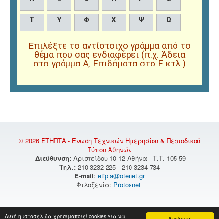
Τ
Υ
Φ
Χ
Ψ
Ω
Επιλέξτε το αντίστοιχο γράμμα από το
θέμα που σας ενδιαφέρει (π.χ. Άδεια
στο γράμμα Α, Επιδόματα στο Ε κτλ.)
© 2026 ΕΤΗΠΤΑ - Ένωση Τεχνικών Ημερησίου & Περιοδικού
Τύπου Αθηνών
Διεύθυνση:
Αριστείδου 10-12 Αθήνα - Τ.Τ. 105 59
Τηλ.:
210-3232 225 - 210-3234 734
E-mail
:
etipta@otenet.gr
Φιλοξενία:
Protosnet
Αυτή η ιστοσελίδα χρησιμοποιεί cookies για να
Αποδοχή!