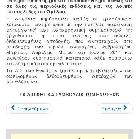
«elle.gr», «cinemag.gr» και «caranddriver.gr», καθώς και
σε όλες τις περιοδικές εκδόσεις και τις λοιπές
ιστοσελίδες του Ομίλου
.
Η απεργία κηρύσσεται καθώς οι εργαζόμενοι
βρίσκονται αντιμέτωποι με την εντελώς παράνομη,
αντεργατική και καταχρηστική συμπεριφορά της
εργοδοσίας, η οποία, αφενός τους οφείλει
δεδουλευμένες αποδοχές, που αντιστοιχούν στις
αποδοχές των μηνών Ιανουαρίου, Φεβρουαρίου,
Μαρτίου, Απριλίου, Μαΐου και Ιουνίου 2017 και
αφετέρου συστηματικά καταπατά κάθε συμφωνία
και δέσμευση από την πλευρά της.
Τα Δ.Σ. των Ενώσεων ζητούν την καταβολή όλων των
οφειλομένων δεδουλευμένων αποδοχών των
συναδέλφων.
ΤΑ ΔΙΟΙΚΗΤΙΚΑ ΣΥΜΒΟΥΛΙΑ ΤΩΝ ΕΝΩΣΕΩΝ
Προηγούμενο
Επόμενο