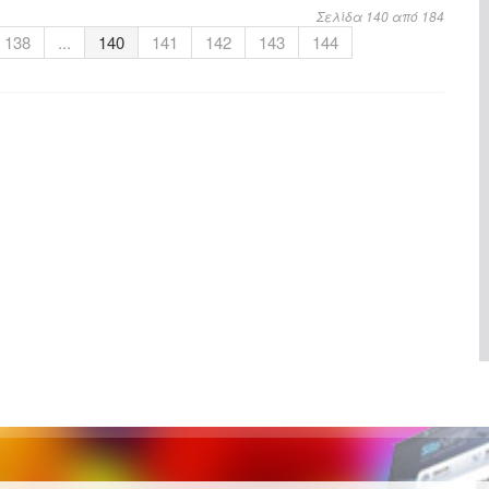
Σελίδα 140 από 184
138
...
140
141
142
143
144