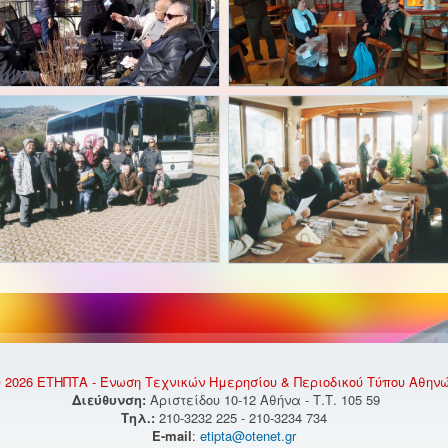
 2026 ΕΤΗΠΤΑ - Ένωση Τεχνικών Ημερησίου & Περιοδικού Τύπου Αθην
Διεύθυνση:
Αριστείδου 10-12 Αθήνα - Τ.Τ. 105 59
Τηλ.:
210-3232 225 - 210-3234 734
E-mail
:
etipta@otenet.gr