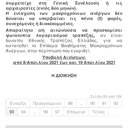
συμμετείχε στη Γενική Συνέλευση ή τις
αρχαιρεσίες (εντός δύο μηνών).
Η ενίσχυση των μακροχρόνιων ανέργων δεν
δύναται να υπερβαίνει τις πέντε (5) φορές,
συνεχόμενες ή διακεκομμένες.
Απαραίτητο ο/η αιτών/ούσα να προσκομίσει
φωτοτυπία λογαριασμού τραπέζης,
αν είναι
δυνατόν Εθνικής Τράπεζας Ελλάδος, για να
κατατεθεί το Επίδομα Βοηθήματος Μακροχρόνιων
Ανέργων, στην περίπτωση που εγκριθεί.
Υποβολή Aιτήσεων:
από 8-Απριλίου 2021 έως και 19 Απριλίου 2021
Η ΔΙΟΙΚΗΣΗ
Σελίδα 93 από 184
Έναρξη
Προηγούμενο
88
...
90
91
92
93
94
...
96
97
Επόμενο
Τέλος