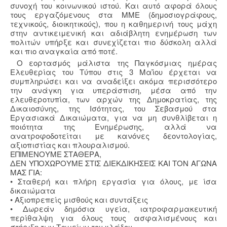
συνοχή του κοινωνικού ιστού. Και αυτό αφορά όλους
τους εργαζόμενους στα ΜΜΕ (δημοσιογράφους,
τεχνικούς, διοικητικούς), που η καθημερινή τους μάχη
στην αντικειμενική και αδιάβλητη ενημέρωση των
πολιτών υπήρξε και συνεχίζεται πιο δύσκολη αλλά
και πιο αναγκαία από ποτέ.
Ο εορτασμός μάλιστα της Παγκόσμιας ημέρας
Ελευθερίας του Τύπου στις 3 Μαΐου έρχεται να
συμπληρώσει και να αναδείξει ακόμα περισσότερο
την ανάγκη για υπεράσπιση, μέσα από την
ελευθεροτυπία, των αρχών της Δημοκρατίας, της
Δικαιοσύνης, της Ισότητας, του Σεβασμού στα
Εργασιακά Δικαιώματα, για να μη συνθλίβεται η
ποιότητα της Ενημέρωσης, αλλά να
ανατροφοδοτείται με κανόνες δεοντολογίας,
αξιοπιστίας και πλουραλισμού.
ΕΠΙΜΕΝΟΥΜΕ ΣΤΑΘΕΡΑ,
ΔΕΝ ΥΠΟΧΩΡΟΥΜΕ ΣΤΙΣ ΔΙΕΚΔΙΚΗΣΕΙΣ ΚΑΙ ΤΟΝ ΑΓΩΝΑ
ΜΑΣ ΓΙΑ:
• Σταθερή και πλήρη εργασία για όλους, με ίσα
δικαιώματα
• Αξιοπρεπείς μισθούς και συντάξεις
• Δωρεάν δημόσια υγεία, ιατροφαρμακευτική
περίθαλψη για όλους τους ασφαλισμένους και
στήριξη των Ταμείων του κλάδου