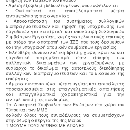
• Άμεση εξόφληση δεδουλευμένων, όπου οφείλονται
• Ουσιαστικά και αποτελεσματικά μέτρα
αντιμετώπισης της ανεργίας
• Αποκατάσταση του συστήματος συλλογικών
διαπραγματεύσεων και τήρηση της υποχρέωσης των
εργοδοτών για κατάρτιση και υπογραφή Συλλογικών
Συμβάσεων Εργασίας, χωρίς παρελκυστικές τακτικές
με στόχο την αποτροπή των ΣΣΕ που τους δεσμεύουν
και την υπογραφή ατομικών συμβάσεων εργασίας
• Ελεύθερη συνδικαλιστική δράση, χωρίς κρατικό και
εργοδοτικό παρεμβατισμό στην άσκηση των
συλλογικών δικαιωμάτων των εργαζομένων, με
κυρίαρχο το δικαίωμα της αυτοτελούς διεκδίκησης
συλλογικών διαπραγματεύσεων και το δικαίωμα της
απεργίας
• Άμεσα συντονισμένα μέτρα υγείας και ασφάλειας
προσαρμοσμένα στις επαγγελματικές απαιτήσεις
και επαγγελματικά χαρακτηριστικά για την
αντιμετώπιση της πανδημίας
Τα Διοικητικά Συμβούλια των Ενώσεων στο χώρο του
Τύπου και των ΜΜΕ
καλούν όλους τους συναδέλφους να συμμετάσχουν
στην 24ωρη απεργία της 4ης Μαΐου
ΤΙΜΟΥΜΕ ΤΟΥΣ ΑΓΩΝΕΣ ΜΕ ΑΓΩΝΕΣ