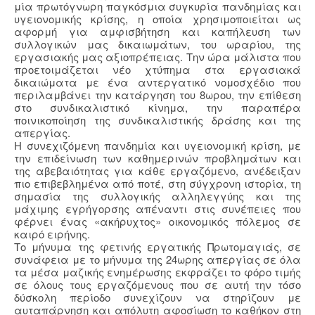
μία πρωτόγνωρη παγκόσμια συγκυρία πανδημίας και
υγειονομικής κρίσης, η οποία χρησιμοποιείται ως
αφορμή για αμφισβήτηση και καπήλευση των
συλλογικών μας δικαιωμάτων, του ωραρίου, της
εργασιακής μας αξιοπρέπειας. Την ώρα μάλιστα που
προετοιμάζεται νέο χτύπημα στα εργασιακά
δικαιώματα με ένα αντεργατικό νομοσχέδιο που
περιλαμβάνει την κατάργηση του 8ωρου, την επίθεση
στο συνδικαλιστικό κίνημα, την παραπέρα
ποινικοποίηση της συνδικαλιστικής δράσης και της
απεργίας.
Η συνεχιζόμενη πανδημία και υγειονομική κρίση, με
την επιδείνωση των καθημερινών προβλημάτων και
της αβεβαιότητας για κάθε εργαζόμενο, ανέδειξαν
πιο επιβεβλημένα από ποτέ, στη σύγχρονη ιστορία, τη
σημασία της συλλογικής αλληλεγγύης και της
μάχιμης εγρήγορσης απέναντι στις συνέπειες που
φέρνει ένας «ακήρυχτος» οικονομικός πόλεμος σε
καιρό ειρήνης.
Το μήνυμα της φετινής εργατικής Πρωτομαγιάς, σε
συνάφεια με το μήνυμα της 24ωρης απεργίας σε όλα
τα μέσα μαζικής ενημέρωσης εκφράζει το φόρο τιμής
σε όλους τους εργαζόμενους που σε αυτή την τόσο
δύσκολη περίοδο συνεχίζουν να στηρίζουν με
αυταπάρνηση και απόλυτη αφοσίωση το καθήκον στη