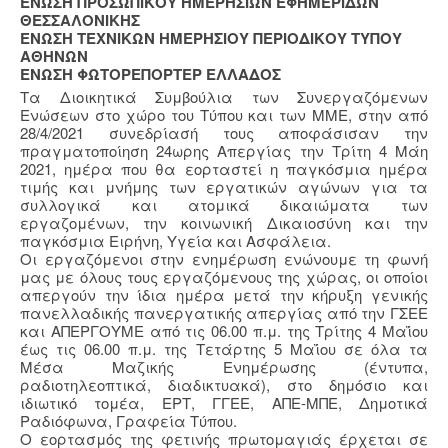
ΕΝΩΣΗ ΠΡΟΣΩΠΙΚΟΥ ΗΜΕΡΗΣΙΩΝ ΕΦΗΜΕΡΙΔΩΝ
ΘΕΣΣΑΛΟΝΙΚΗΣ
ΕΝΩΣΗ ΤΕΧΝΙΚΩΝ ΗΜΕΡΗΣΙΟΥ ΠΕΡΙΟΔΙΚΟΥ ΤΥΠΟΥ
ΑΘΗΝΩΝ
ΕΝΩΣΗ ΦΩΤΟΡΕΠΟΡΤΕΡ ΕΛΛΑΔΟΣ
Τα Διοικητικά Συμβούλια των Συνεργαζόμενων
Ενώσεων στο χώρο του Τύπου και των ΜΜΕ, στην από
28/4/2021 συνεδρίασή τους αποφάσισαν την
πραγματοποίηση 24ωρης Απεργίας την Τρίτη 4 Μάη
2021, ημέρα που θα εορταστεί η παγκόσμια ημέρα
τιμής και μνήμης των εργατικών αγώνων για τα
συλλογικά και ατομικά δικαιώματα των
εργαζομένων, την κοινωνική Δικαιοσύνη και την
παγκόσμια Ειρήνη, Υγεία και Ασφάλεια.
Οι εργαζόμενοι στην ενημέρωση ενώνουμε τη φωνή
μας με όλους τους εργαζόμενους της χώρας, οι οποίοι
απεργούν την ίδια ημέρα μετά την κήρυξη γενικής
πανελλαδικής πανεργατικής απεργίας από την ΓΣΕΕ
και ΑΠΕΡΓΟΥΜΕ από τις 06.00 π.μ. της Τρίτης 4 Μαΐου
έως τις 06.00 π.μ. της Τετάρτης 5 Μαΐου σε όλα τα
Μέσα Μαζικής Ενημέρωσης (έντυπα,
ραδιοτηλεοπτικά, διαδικτυακά), στο δημόσιο και
ιδιωτικό τομέα, ΕΡΤ, ΓΓΕΕ, ΑΠΕ-ΜΠΕ, Δημοτικά
Ραδιόφωνα, Γραφεία Τύπου.
Ο εορτασμός της φετινής πρωτομαγιάς έρχεται σε