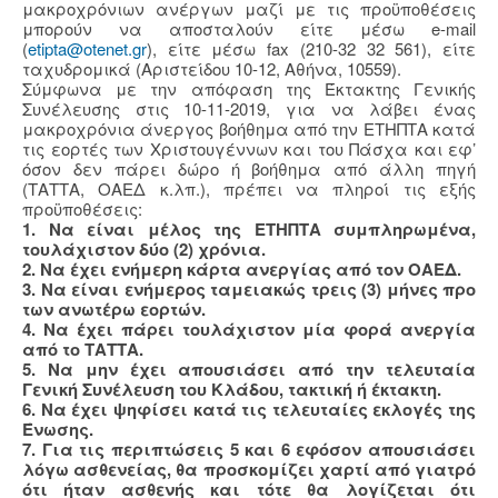
μακροχρόνιων ανέργων μαζί με τις προϋποθέσεις
μπορούν να αποσταλούν είτε μέσω e-mail
(
etipta@otenet.gr
), είτε μέσω fax (210-32 32 561), είτε
ταχυδρομικά (Αριστείδου 10-12, Αθήνα, 10559).
Σύμφωνα με την απόφαση της Έκτακτης Γενικής
Συνέλευσης στις 10-11-2019, για να λάβει ένας
μακροχρόνια άνεργος βοήθημα από την ΕΤΗΠΤΑ κατά
τις εορτές των Χριστουγέννων και του Πάσχα και εφ’
όσον δεν πάρει δώρο ή βοήθημα από άλλη πηγή
(ΤΑΤΤΑ, ΟΑΕΔ κ.λπ.), πρέπει να πληροί τις εξής
προϋποθέσεις:
1. Να είναι μέλος της ΕΤΗΠΤΑ συμπληρωμένα,
τουλάχιστον δύο (2) χρόνια.
2. Να έχει ενήμερη κάρτα ανεργίας από τον ΟΑΕΔ.
3. Να είναι ενήμερος ταμειακώς τρεις (3) μήνες προ
των ανωτέρω εορτών.
4. Να έχει πάρει τουλάχιστον μία φορά ανεργία
από το ΤΑΤΤΑ.
5. Να μην έχει απουσιάσει από την τελευταία
Γενική Συνέλευση του Κλάδου, τακτική ή έκτακτη.
6. Να έχει ψηφίσει κατά τις τελευταίες εκλογές της
Ένωσης.
7. Για τις περιπτώσεις 5 και 6 εφόσον απουσιάσει
λόγω ασθενείας, θα προσκομίζει χαρτί από γιατρό
ότι ήταν ασθενής και τότε θα λογίζεται ότι