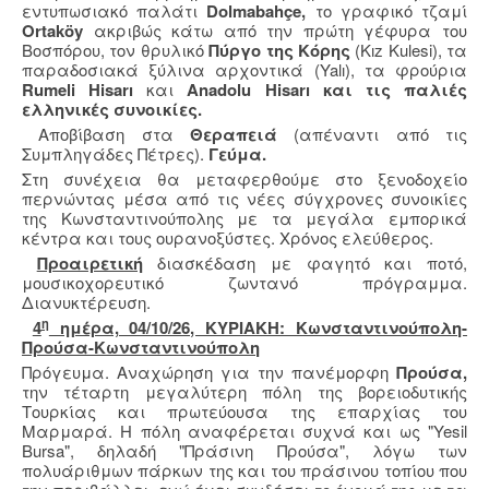
εντυπωσιακό παλάτι
Dolmabahçe,
το γραφικό τζαμί
Ortaköy
ακριβώς κάτω από την πρώτη γέφυρα του
Βοσπόρου, τον θρυλικό
Πύργο της Κόρης
(Kız Kulesi), τα
παραδοσιακά ξύλινα αρχοντικά (Yalı), τα φρούρια
Rumeli Hisarı
και
Anadolu Hisarı και τις παλιές
ελληνικές συνοικίες.
Αποβίβαση στα
Θεραπειά
(απέναντι από τις
Συμπληγάδες Πέτρες).
Γεύμα.
Στη συνέχεια θα μεταφερθούμε στο ξενοδοχείο
περνώντας μέσα από τις νέες σύγχρονες συνοικίες
της Κωνσταντινούπολης με τα μεγάλα εμπορικά
κέντρα και τους ουρανοξύστες. Χρόνος ελεύθερος.
Προαιρετική
διασκέδαση με φαγητό και ποτό,
μουσικοχορευτικό ζωντανό πρόγραμμα.
Διανυκτέρευση.
η
4
ημέρα, 04/10/26, ΚΥΡΙΑΚΗ: Κωνσταντινούπολη-
Προύσα-Κωνσταντινούπολη
Πρόγευμα. Αναχώρηση για την πανέμορφη
Προύσα,
την τέταρτη μεγαλύτερη πόλη της βορειοδυτικής
Τουρκίας και πρωτεύουσα της επαρχίας του
Μαρμαρά. Η πόλη αναφέρεται συχνά και ως "Yesil
Bursa", δηλαδή "Πράσινη Προύσα", λόγω των
πολυάριθμων πάρκων της και του πράσινου τοπίου που