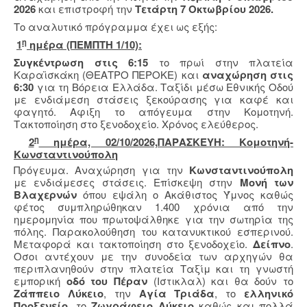
2026
και επιστροφή την
Τετάρτη 7 Οκτωβρίου 2026.
Το αναλυτικό πρόγραμμα έχει ως εξής:
η
1
ημέρα (ΠΕΜΠΤΗ 1/10):
Συγκέντρωση στις 6:15
το πρωί στην πλατεία
Καραϊσκάκη (ΘΕΑΤΡΟ ΠΕΡΟΚΕ) και
αναχώρηση στις
6:30
για τη Βόρεια Ελλάδα. Ταξίδι μέσω Εθνικής Οδού
με ενδιάμεση στάσεις ξεκούρασης για καφέ και
φαγητό. Αφιξη το απόγευμα στην Κομοτηνή.
Τακτοποίηση στο ξενοδοχείο. Χρόνος ελεύθερος.
η
2
ημέρα, 02/10/2026,ΠΑΡΑΣΚΕΥΗ: Κομοτηνή-
Κωνσταντινούπολη
Πρόγευμα. Αναχώρηση για την
Κωνσταντινούπολη
με ενδιάμεσες στάσεις. Επίσκεψη στην
Μονή των
Βλαχερνών
όπου εψάλη ο Ακάθιστος Ύμνος καθώς
φέτος συμπληρώθηκαν 1.400 χρόνια από την
ημερομηνία που πρωτοψάλθηκε για την σωτηρία της
πόλης. Παρακολούθηση του κατανυκτικού εσπερινού.
Μεταφορά και τακτοποίηση στο ξενοδοχείο.
Δείπνο
.
Οσοι αντέχουν με την συνοδεία των αρχηγών θα
περιπλανηθούν στην πλατεία Ταξίμ και τη γνωστή
εμπορική
οδό του Πέραν
(Ιστικλαλ) και θα δούν το
Ζάππειο Λύκειο
, την
Αγία Τριάδα
, το
ελληνικό
Προξενείο
, το
Ζωγράφειο Λύκειο
καθώς και πολλά