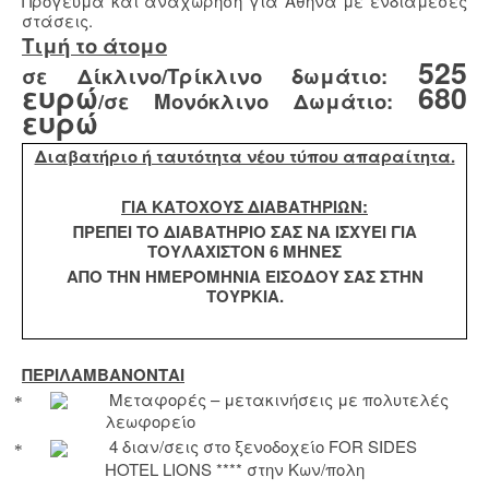
Πρόγευμα και αναχώρηση για Αθήνα με ενδιάμεσες
στάσεις.
Τιμή το άτομο
525
σε Δίκλινο/Τρίκλινο δωμάτιο:
ευρώ
680
/σε Μονόκλινο Δωμάτιο:
ευρώ
Διαβατήριο ή ταυτότητα νέου τύπου απαραίτητα.
ΓΙΑ ΚΑΤΟΧΟΥΣ ΔΙΑΒΑΤΗΡΙΩΝ:
ΠΡΕΠΕΙ ΤΟ ΔΙΑΒΑΤΗΡΙΟ ΣΑΣ ΝΑ ΙΣΧΥΕΙ ΓΙΑ
ΤΟΥΛΑΧΙΣΤΟΝ 6 ΜΗΝΕΣ
ΑΠΟ ΤΗΝ ΗΜΕΡΟΜΗΝΙΑ ΕΙΣΟΔΟΥ ΣΑΣ ΣΤΗΝ
ΤΟΥΡΚΙΑ.
ΠΕΡΙΛΑΜΒΑΝΟΝΤΑΙ
Μεταφορές – μετακινήσεις με πολυτελές
λεωφορείο
4 διαν/σεις στο ξενοδοχείο
FOR
SIDES
HOTEL
LIONS
**** στην Κων/πολη