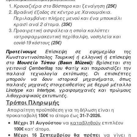
Κρουαζιέρα στο Βόσπορο και ξενάγηση
(25€)
Βραδινή έξοδος σε κέντρο με Χανουμάκια.
Περιλαμβάνει πλήρες μενού και ένα μπουκάλι
κρασί ανά 2 άτομα.
(
35
€)
Προαιρετική ασφάλεια η οποία καλύπτει
ιατροφαρμακευτική περίθαλψη, νοσηλεία και
covid-19 κόστους
(25€)
Προτείνουμε
Επίσκεψη σε εφημερίδα της
Κωνσταντινούπολης Τουρκική ή ελληνική ή επίσκεψη
στο
Μουσείο Τύπου (Basın Müzesi):
Βρίσκεται στη
γειτονιά Çemberlitaş του Φατίχ και παρουσιάζει την
παλαιά τεχνολογία εκτύπωσης. Οι επισκέπτες
μπορούν να δουν ιστορικά μηχανήματα, όπως
παλαιές μηχανές στοιχειοθεσίας με θερμό μέταλλο
Linotype και Intertype, γραφομηχανές και πρώιμους
λιθογραφικούς εκτυπωτές.
Τρόποι Πληρωμής
Απαραίτητη προϋπόθεση για τη δήλωση είναι η
προκαταβολή
150€
το άτομο έως
31-7-2026.
Μέχρι 31 Αυγούστου
να
καταβληθούν
επιπλέον
100€
κατ’ άτομο.
Μέχρι 16 Σεπτεμβρίου θα πρέπει
να γίνει η