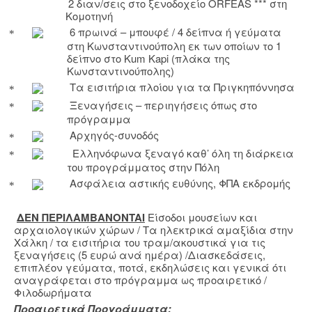
2 διαν/σεις στο ξενοδοχείο
ORFEAS
*** στη
Κομοτηνή
6 πρωινά – μπουφέ / 4 δείπνα ή γεύματα
στη Κωνσταντινούπολη εκ των οποίων το 1
δείπνο στ
o
Kum
Kapi
(πλάκα της
Κωνσταντινούπολης)
Τα εισιτήρια πλοίου για τα Πριγκηπόννησα
Ξεναγήσεις – περιηγήσεις όπως στο
πρόγραμμα
Αρχηγός-συνοδός
Ελληνόφωνα ξεναγό καθ’ όλη τη διάρκεια
του προγράμματος στην Πόλη
Ασφάλεια αστικής ευθύνης, ΦΠΑ εκδρομής
ΔΕΝ ΠΕΡΙΛΑΜΒΑΝ
ONTAI
Είσοδοι μουσείων και
αρχαιολογικών χώρων / Τα ηλεκτρικά αμαξίδια στην
Χάλκη / τα εισιτήρια του τραμ/ακουστικά για τις
ξεναγήσεις (5 ευρώ ανά ημέρα) /Διασκεδάσεις,
επιπλέον γεύματα, ποτά, εκδηλώσεις και γενικά ότι
αναγράφεται στο πρόγραμμα ως προαιρετικό /
Φιλοδωρήματα
Προαιρετικά Προγράμματα: