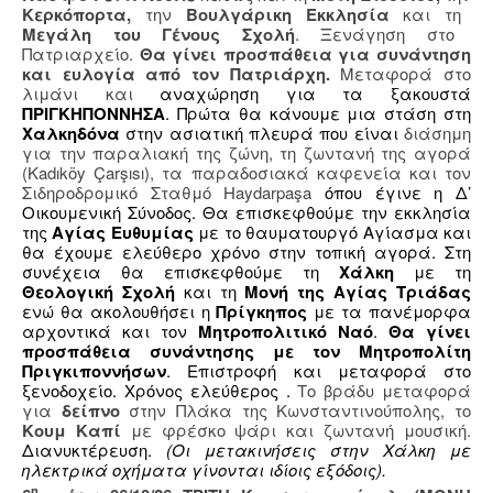
Κερκόπορτα,
την
Βουλγάρικη Εκκλησία
και τη
Μεγάλη του Γένους Σχολή
. Ξενάγηση στο
Πατριαρχείο.
Θα γίνει προσπάθεια για συνάντηση
και ευλογία από τον Πατριάρχη.
Μεταφορά στο
λιμάνι και
αναχώρηση για τα ξακουστά
ΠΡΙΓΚΗΠΟΝΝΗΣΑ
. Πρώτα θα κάνουμε μια στάση στη
Χαλκηδόνα
στην ασιατική πλευρά που είναι
διάσημη
για την παραλιακή της ζώνη, τη ζωντανή της αγορά
(Kadıköy Çarşısı), τα παραδοσιακά καφενεία και τον
Σιδηροδρομικό Σταθμό Haydarpaşa
όπου έγινε η Δ’
Οικουμενική Σύνοδος. Θα επισκεφθούμε την εκκλησία
της
Αγίας Ευθυμίας
με το θαυματουργό Αγίασμα και
θα έχουμε ελεύθερο χρόνο στην τοπική αγορά. Στη
συνέχεια θα επισκεφθούμε τη
Χάλκη
με τη
Θεολογική Σχολή
και τη
Μονή της Αγίας Τριάδας
ενώ θα ακολουθήσει η
Πρίγκηπος
με τα πανέμορφα
αρχοντικά και τον
Μητροπολιτικό Ναό
.
Θα γίνει
προσπάθεια συνάντησης με τον Μητροπολίτη
Πριγκιποννήσων
. Επιστροφή και μεταφορά στο
ξενοδοχείο. Χρόνος ελεύθερος .
Το βράδυ μεταφορά
για
δείπνο
στην Πλάκα της Κωνσταντινούπολης, το
Κουμ Καπί
με φρέσκο ψάρι και ζωντανή μουσική.
Διανυκτέρευση.
(Οι μετακινήσεις στην Χάλκη με
ηλεκτρικά οχήματα γίνονται ιδίοις εξόδοις).
η