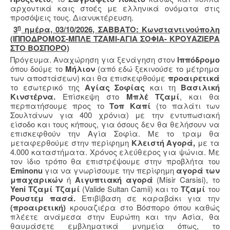
αρχοντικά καις στοές με ελληνικά ονόματα στις
προσόψεις τους. Διανυκτέρευση.
η
3
ημέρα, 03/10/2026, ΣΑΒΒΑΤΟ: Κωνσταντινούπολη
(ΙΠΠΟΔΡΟΜΟΣ-ΜΠΛΕ ΤΖΑΜΙ-ΑΓΙΑ ΣΟΦΙΑ- ΚΡΟΥΑΖΙΕΡΑ
ΣΤΟ ΒΟΣΠΟΡΟ)
Πρόγευμα. Αναχώρηση για ξενάγηση στον
Ιππόδρομο
όπου δούμε το
Μήλιον
(από εδώ ξεκινούσε το μέτρημα
των αποστάσεων) και θα επισκεφθούμε
προαιρετικά
το εσωτερικό της
Αγίας Σοφίας
και τη
Βασιλική
Κινστέρνα.
Επίσκεψη στο
Μπλέ
Τζαμί
, και θα
περπατήσουμε προς το
Τοπ Καπί
(το παλάτι των
Σουλτάνων για 400 χρόνια) με την εντυπωσιακή
είσοδο και τους κήπους, για όσους δεν θα θελήσουν να
επισκεφθούν την Αγία Σοφία. Με το τραμ θα
μεταφερθούμε στην περίφημη
Κλειστή Αγορά,
με τα
4.000 καταστήματα. Χρόνος ελεύθερος για ψώνια. Με
τον ίδιο τρόπο θα επιστρέψουμε στην προβλήτα του
Eminonu
για να γνωρίσουμε την περίφημη
αγορά των
μπαχαρικών
ή
Αιγυπτιακή αγορά
(Misir Carsisi), το
Yeni
Τζαμί Τζαμί
(Valide Sultan Camii)
και το
Τζαμί
του
Ρουστεμ πασά.
Επιβίβαση σε καραβάκι για την
(προαιρετική)
κρουαζιέρα στο Βόσπορο όπου καθώς
πλέετε ανάμεσα στην Ευρώπη και την Ασία, θα
θαυμάσετε εμβληματικά μνημεία όπως, το