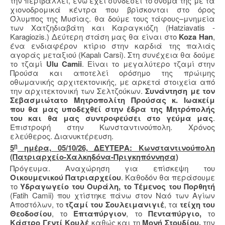
την περιβάλλει, ενώ έχει συνδέσει το όνομά της με τα
χιονοδρομικά κέντρα που βρίσκονται στο όρος
Όλυμπος της Μυσίας. θα δούμε τους τάφους–μνημεία
των Χατζηδιαβάτη και Καραγκιόζη (Hatziavatis -
Karagiozis.) Δεύτερη στάση μας θα είναι στο
Koza Han
,
ένα ενδιαφέρον κτίριο στην καρδιά της παλιάς
αγοράς μεταξιού (Kapalı Carsi). Στη συνέχεια θα δούμε
το τζαμί
Ulu Camii
. Είναι το μεγαλύτερο τζαμί στην
Προύσα και αποτελεί ορόσημο της πρώιμης
οθωμανικής αρχιτεκτονικής, με αρκετά στοιχεία από
την αρχιτεκτονική των Σελτζούκων.
Συνάντηση με τον
Σεβασμιώτατο Μητροπολίτη Προύσας κ. Ιωακείμ
που θα μας υποδεχθεί στην έδρα της Μητρόπολής
του και θα μας συντροφεύσει στο γεύμα μας
.
Επιστροφή στην Κωνσταντινούπολη. Χρόνος
ελεύθερος. Διανυκτέρευση.
η
5
ημέρα, 05/10/26, ΔΕΥΤΕΡΑ: Κωνσταντινούπολη
(Πατριαρχείο-Χαλκηδόνα-Πριγκηπόννησα)
Πρόγευμα. Αναχώρηση για επίσκεψη του
Οικουμενικού Πατριαρχείου
. Καθοδόν θα περάσουμε
το
Υδραγωγείο του Ουράλη, το Τέμενος του Πορθητή
(
Fatih
Camii
) που χτίστηκε πάνω στον Ναό των Αγίων
Αποστόλων, το
τζαμί του Σουλειμανιγιέ
, τα
τείχη του
Θεοδοσίου
, το
Επταπύργιον
, το
Πενταπύργιο,
το
Κάστρο Γεντί Κουλέ
καθώς και τη
Μονή Στουδίου,
την