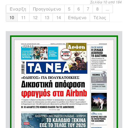
Σελίδα 10 από 184
Έναρξη
Προηγούμενο
5
6
7
8
...
10
11
12
13
14
Επόμενο
Τέλος