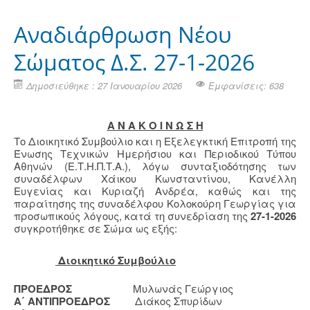
Αναδιάρθρωση Νέου
Σώματος Δ.Σ. 27-1-2026
Δημοσιεύθηκε : 27 Ιανουαρίου 2026
Εμφανίσεις: 638
Α Ν Α Κ Ο Ι Ν Ω Σ Η
Το Διοικητικό Συμβούλιο και η Εξελεγκτική Επιτροπή της
Ένωσης Τεχνικών Ημερήσιου και Περιοδικού Τύπου
Αθηνών (Ε.Τ.Η.Π.Τ.Α.), λόγω συνταξιοδότησης των
συναδέλφων Χάικου Κωνσταντίνου, Κανέλλη
Ευγενίας και Κυριαζή Ανδρέα, καθώς και της
παραίτησης της συναδέλφου Κολοκούρη Γεωργίας για
προσωπικούς λόγους, κατά τη συνεδρίαση της
27-1-2026
συγκροτήθηκε σε Σώμα ως εξής:
Διοικητικό Συμβούλιο
ΠΡΟΕΔΡΟΣ
Μυλωνάς Γεώργιος
Α΄ ΑΝΤΙΠΡΟΕΔΡΟΣ
Διάκος Σπυρίδων