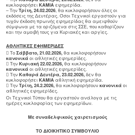
κυκλοφορήσει
ΚΑΜΙΑ
εφημερίδα.
– Την
Τρίτη, 24.02.2026
, θα κυκλοφορήσουν όλες οι
εκδόσεις της Δευτέρας. Όσοι Τεχνικοί εργαστούν για
τυχόν έκδοση πρωινής εφημερίδας θα αμειφθούν
σύμφωνα με τα οριζόμενα στις ΣΣΕ, που καθορίζουν
και την αμοιβή τους για Κυριακές και αργίες.
ΑΘΛΗΤΙΚΕΣ ΕΦΗΜΕΡΙΔΕΣ
 Το
Σάββατο, 21.02.2026,
θα κυκλοφορήσουν
κανονικά
οι αθλητικές εφημερίδες.
 Την
Κυριακή 22.02.2026,
θα κυκλοφορήσουν
κανονικά
οι αθλητικές εφημερίδες.
 Την
Καθαρά Δευτέρα, 23.02.2026,
δεν θα
κυκλοφορήσει
ΚΑΜΙΑ
αθλητική εφημερίδα.
 Την
Τρίτη, 24.2.2026,
θα κυκλοφορήσουν
κανονικά
οι
αθλητικές εφημερίδες.
Οι Τεχνικοί Τύπου θα εργαστούν ανάλογα με τις
ημέρες κυκλοφορίας των εφημερίδων.
Mε συναδελφικούς χαιρετισμούς
ΤΟ ΔΙΟΙΚΗΤΙΚΟ ΣΥΜΒΟΥΛΙΟ