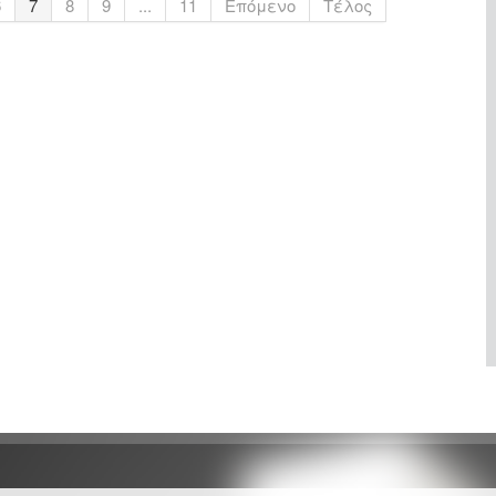
6
7
8
9
...
11
Επόμενο
Τέλος