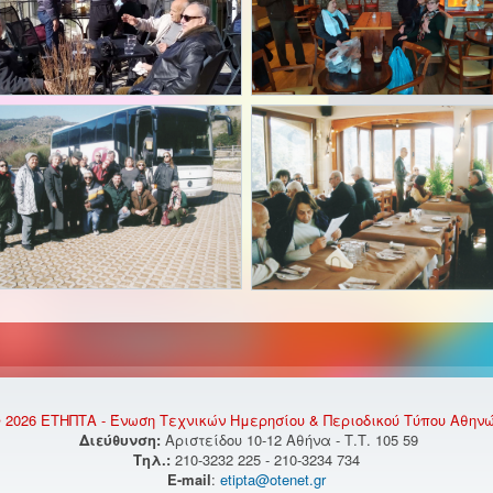
 2026 ΕΤΗΠΤΑ - Ένωση Τεχνικών Ημερησίου & Περιοδικού Τύπου Αθην
Διεύθυνση:
Αριστείδου 10-12 Αθήνα - Τ.Τ. 105 59
Τηλ.:
210-3232 225 - 210-3234 734
E-mail
:
etipta@otenet.gr