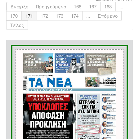
Έναρξη
Προηγούμενο
166
167
168
...
170
171
172
173
174
...
Επόμενο
Τέλος