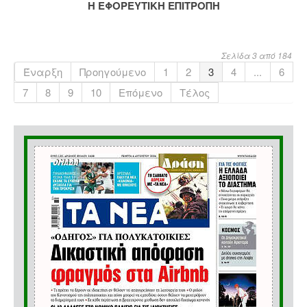
Η ΕΦΟΡΕΥΤΙΚΗ ΕΠΙΤΡΟΠΗ
Σελίδα 3 από 184
Έναρξη
Προηγούμενο
1
2
3
4
...
6
7
8
9
10
Επόμενο
Τέλος