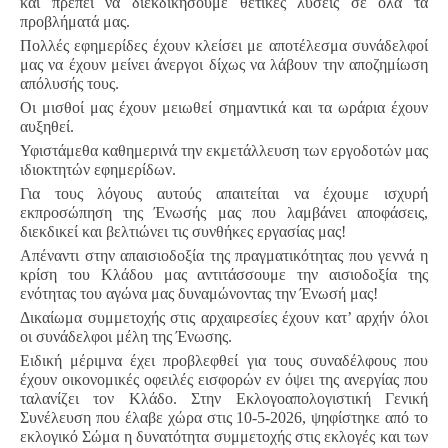
και πρέπει να διεκδικήσουμε θετικές λύσεις σε όλα τα
προβλήματά μας.
Πολλές εφημερίδες έχουν κλείσει με αποτέλεσμα συνάδελφοί
μας να έχουν μείνει άνεργοι δίχως να λάβουν την αποζημίωση
απόλυσής τους.
Οι μισθοί μας έχουν μειωθεί σημαντικά και τα ωράρια έχουν
αυξηθεί.
Υφιστάμεθα καθημερινά την εκμετάλλευση των εργοδοτών μας
ιδιοκτητών εφημερίδων.
Για τους λόγους αυτούς απαιτείται να έχουμε ισχυρή
εκπροσώπηση της Ένωσής μας που λαμβάνει αποφάσεις,
διεκδικεί και βελτιώνει τις συνθήκες εργασίας μας!
Απέναντι στην απαισιοδοξία της πραγματικότητας που γεννά η
κρίση του Kλάδου μας αντιτάσσουμε την αισιοδοξία της
ενότητας του αγώνα μας δυναμώνοντας την Ένωσή μας!
Δικαίωμα συμμετοχής στις αρχαιρεσίες έχουν κατ’ αρχήν όλοι
οι συνάδελφοι μέλη της Ένωσης.
Ειδική μέριμνα έχει προβλεφθεί για τους συναδέλφους που
έχουν οικονομικές οφειλές εισφορών εν όψει της ανεργίας που
ταλανίζει τον Kλάδο. Στην Εκλογοαπολογιστική Γενική
Συνέλευση που έλαβε χώρα στις 10-5-2026, ψηφίστηκε από το
εκλογικό Σώμα η δυνατότητα συμμετοχής στις εκλογές και των