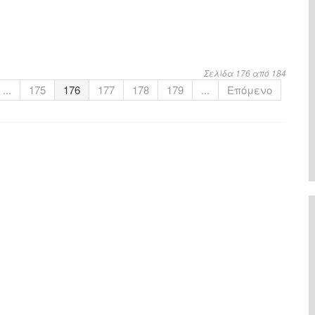
Σελίδα 176 από 184
...
175
176
177
178
179
...
Επόμενο