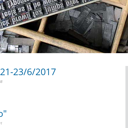
21-23/6/2017
58
ο"
91