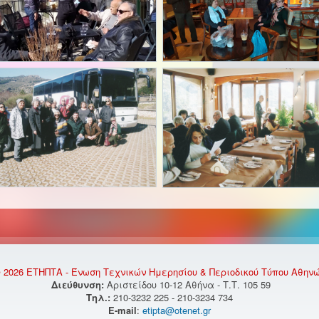
 2026 ΕΤΗΠΤΑ - Ένωση Τεχνικών Ημερησίου & Περιοδικού Τύπου Αθην
Διεύθυνση:
Αριστείδου 10-12 Αθήνα - Τ.Τ. 105 59
Τηλ.:
210-3232 225 - 210-3234 734
E-mail
:
etipta@otenet.gr