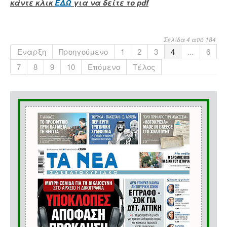
κάντε κλικ
ΕΔΩ
για να δείτε το pdf
Σελίδα 4 από 184
Έναρξη
Προηγούμενο
1
2
3
4
...
6
7
8
9
10
Επόμενο
Τέλος