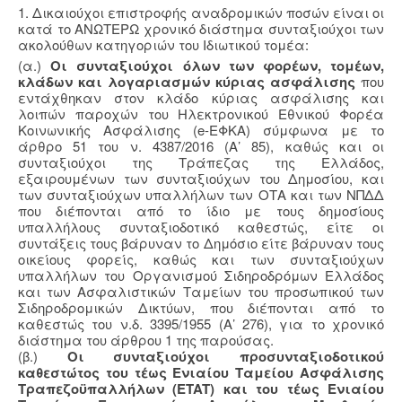
1. Δικαιούχοι επιστροφής αναδρομικών ποσών είναι οι
κατά το ΑΝΩΤΕΡΩ χρονικό διάστημα συνταξιούχοι των
ακολούθων κατηγοριών του Ιδιωτικού τομέα:
(α.)
Οι συνταξιούχοι όλων των φορέων, τομέων,
κλάδων και λογαριασμών κύριας ασφάλισης
που
εντάχθηκαν στον κλάδο κύριας ασφάλισης και
λοιπών παροχών του Ηλεκτρονικού Εθνικού Φορέα
Κοινωνικής Ασφάλισης (e-ΕΦΚΑ) σύμφωνα με το
άρθρο 51 του ν. 4387/2016 (Α’ 85), καθώς και οι
συνταξιούχοι της Τράπεζας της Ελλάδος,
εξαιρουμένων των συνταξιούχων του Δημοσίου, και
των συνταξιούχων υπαλλήλων των ΟΤΑ και των ΝΠΔΔ
που διέπονται από το ίδιο με τους δημοσίους
υπαλλήλους συνταξιοδοτικό καθεστώς, είτε οι
συντάξεις τους βάρυναν το Δημόσιο είτε βάρυναν τους
οικείους φορείς, καθώς και των συνταξιούχων
υπαλλήλων του Οργανισμού Σιδηροδρόμων Ελλάδος
και των Ασφαλιστικών Ταμείων του προσωπικού των
Σιδηροδρομικών Δικτύων, που διέπονται από το
καθεστώς του ν.δ. 3395/1955 (Α’ 276), για το χρονικό
διάστημα του άρθρου 1 της παρούσας.
(β.)
Οι συνταξιούχοι προσυνταξιοδοτικού
καθεστώτος του τέως Ενιαίου Ταμείου Ασφάλισης
Τραπεζοϋπαλλήλων (ETAT) και του τέως Ενιαίου