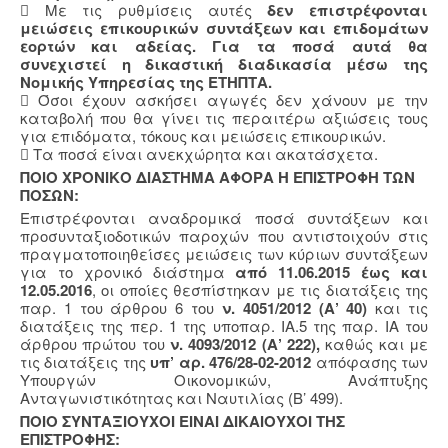
 Με τις ρυθμίσεις αυτές
δεν επιστρέφονται
μειώσεις επικουρικών συντάξεων και επιδομάτων
εορτών και αδείας. Για τα ποσά αυτά θα
συνεχιστεί η δικαστική διαδικασία μέσω της
Νομικής Υπηρεσίας της ΕΤΗΠΤΑ.
 Όσοι έχουν ασκήσει αγωγές δεν χάνουν με την
καταβολή που θα γίνει τις περαιτέρω αξιώσεις τους
για επιδόματα, τόκους και μειώσεις επικουρικών.
 Τα ποσά είναι ανεκχώρητα και ακατάσχετα.
ΠΟΙΟ ΧΡΟΝΙΚΟ ΔΙΑΣΤΗΜΑ ΑΦΟΡΑ Η ΕΠΙΣΤΡΟΦΗ ΤΩΝ
ΠΟΣΩΝ:
Επιστρέφονται αναδρομικά ποσά συντάξεων και
προσυνταξιοδοτικών παροχών που αντιστοιχούν στις
πραγματοποιηθείσες μειώσεις των κύριων συντάξεων
για το χρονικό διάστημα
από 11.06.2015 έως και
12.05.2016
, οι οποίες θεσπίστηκαν με τις διατάξεις της
παρ. 1 του άρθρου 6 του
ν. 4051/2012 (Α’ 40)
και τις
διατάξεις της περ. 1 της υποπαρ. ΙΑ.5 της παρ. ΙΑ του
άρθρου πρώτου του
ν. 4093/2012 (Α’ 222),
καθώς και με
τις διατάξεις της
υπ’ αρ. 476/28-02-2012
απόφασης των
Υπουργών Οικονομικών, Ανάπτυξης
Ανταγωνιστικότητας και Ναυτιλίας (Β’ 499).
ΠΟΙΟ ΣΥΝΤΑΞΙΟΥΧΟΙ ΕΙΝΑΙ ΔΙΚΑΙΟΥΧΟΙ ΤΗΣ
ΕΠΙΣΤΡΟΦΗΣ: