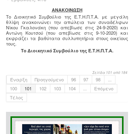
ΑΝΑΚΟΙΝΩΣΗ
Το Διοικητικό Συμβούλιο της Ε.Τ.Η.Π.Τ.Α. με μεγάλη
θλίψη ανακοινώνει την απώλεια των συναδέλφων
Νίκου Γκαλονάκη (που απεβίωσε στις 24-9-2020) και
Αντώνη Κουτσού (που απεβίωσε στις 9-10-2020) και
εκφράζει τα βαθύτατα συλλυπητήρια στους οικείους
τους.
Το Διοικητικό Συμβούλιο της Ε.Τ.Η.Π.Τ.Α.
Σελίδα 101 από 184
Έναρξη
Προηγούμενο
96
97
98
...
100
101
102
103
104
...
Επόμενο
Τέλος