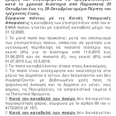
κατά το χρονικό διάστημα από Παρασκευή 23
Οκτωβρίου έως τις 29 Οκτωβρίου ημέρα Πέμπτη του
τρέχοντος έτους.
Σύμφωνα πάντως με τις Κοινές Υπουργικές
Αποφάσεις
η καταβολή των επιστρεπτέων από τον e-
ΕΦΚΑ ποσών γίνεται με εφάπαξ καταβολή μέχρι την
31.12.2020.
 Το μικτό ποσό που προκύπτει μετά τον υπολογισμό
των επιστρεπτέων ποσών, υπόκειται σε κράτηση για
υγειονομική περίθαλψη σε ποσοστό τέσσερα τοις
εκατό (4%) για το διάστημα από 11.6.2015 έως
31.06.2015 και σε ποσοστό έξι τοις εκατό (6%) από
01.07.2015 έως 12.5.2016.
 Τα ποσά καταβάλλονται άτοκα στους δικαιούχους.
 Τα ποσά είναι ανεκχώρητα και ακατάσχετα στα
χέρια του Δημοσίου ή τρίτων. Δεν δεσμεύονται και δεν
συμψηφίζονται με βεβαιωμένα χρέη προς τη
φορολογική διοίκηση και το Δημόσιο εν γένει, τους
Δήμους, τις Περιφέρειες, τα ασφαλιστικά ταμεία ή
τα Πιστωτικά Ιδρύματα.

Κατά την καταβολή των ποσών
δεν διενεργείται
παρακράτηση φόρου, σύμφωνα με το άρθρο 60 του ν.
4172/2013 (Α’ 167).

Κατά την καταβολή των ποσών
δεν διενεργείται