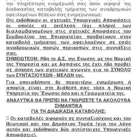
την πληρέστερη ενημέρωσή σας όσον αφορά της
διαδικασίας καταβολής τμήματος των αναδρομικών
οφειλομένων θέσεων σας ενημερώνουμε:
Οτι εκδόθηκαν οι σχετικές Υπουργικές Αποφάσεις
οι οποίες σε εκτέλεση (όχι πλήρη) των
διαλαμβανομένων στις σχετικές Αποφάσεις του
Συμβουλίου της Επικρατείας προβαίνουν στην
καταβολή τμήματος των οφειλομένων σε εσάς
αναδρομικών ποσών περικοπών στις συντάξεις
σας.
ΣΗΜΕΙΩΤΕΟΝ: Ήδη το Δ.Σ. της Ενωσης με την Νομική
της Υπηρεσία και με δαπάνες της έχει ήδη προβεί
σε άσκηση των σχετικών αγωγών για το ΣΥΝΟΛΟ
των ΣΥΝΤΑΞΙΟΥΧΩΝ - ΜΕΛΩΝ της.
Για οποιαδήποτε δε περαιτέρω ενημέρωση ή
απορία είναι στη διάθεσή σας τόσο η Νομική
Υπηρεσία της ¨Ένωσης όσο και η Γραμματεία της.
ΑΝΑΛΥΤΙΚΑ ΘΑ ΠΡΕΠΕΙ ΝΑ ΓΝΩΡΙΖΕΤΕ ΤΑ ΑΚΟΛΟΥΘΑ
ΣΗΜΑΝΤΙΚΑ
ΓΙΑ ΤΗ ΔΙΑΔΙΚΑΣΙΑ ΚΑΤΑΒΟΛΗΣ:

Οι καταβολές αφορούν σε συνταξιούχους και του
Ιδιωτικού και του Δημόσιου Τομέα (για τον λόγο
αυτόν και εκδόθηκαν δύο αντίστοιχες Υπουργικές
Αποφάσεις).