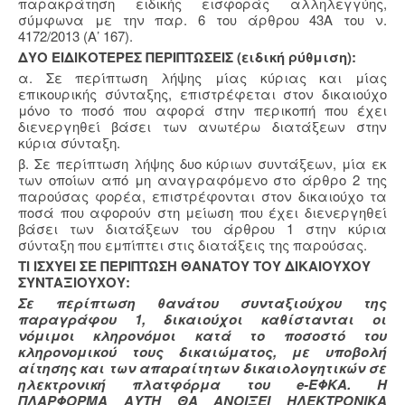
παρακράτηση ειδικής εισφοράς αλληλεγγύης,
σύμφωνα με την παρ. 6 του άρθρου 43Α του ν.
4172/2013 (Α’ 167).
ΔΥΟ ΕΙΔΙΚΟΤΕΡΕΣ ΠΕΡΙΠΤΩΣΕΙΣ (ειδική ρύθμιση):
α. Σε περίπτωση λήψης μίας κύριας και μίας
επικουρικής σύνταξης, επιστρέφεται στον δικαιούχο
μόνο το ποσό που αφορά στην περικοπή που έχει
διενεργηθεί βάσει των ανωτέρω διατάξεων στην
κύρια σύνταξη.
β. Σε περίπτωση λήψης δυο κύριων συντάξεων, μία εκ
των οποίων από μη αναγραφόμενο στο άρθρο 2 της
παρούσας φορέα, επιστρέφονται στον δικαιούχο τα
ποσά που αφορούν στη μείωση που έχει διενεργηθεί
βάσει των διατάξεων του άρθρου 1 στην κύρια
σύνταξη που εμπίπτει στις διατάξεις της παρούσας.
ΤΙ ΙΣΧΥΕΙ ΣΕ ΠΕΡΙΠΤΩΣΗ ΘΑΝΑΤΟΥ ΤΟΥ ΔΙΚΑΙΟΥΧΟΥ
ΣΥΝΤΑΞΙΟΥΧΟΥ:
Σε περίπτωση θανάτου συνταξιούχου της
παραγράφου 1, δικαιούχοι καθίστανται οι
νόμιμοι κληρονόμοι κατά το ποσοστό του
κληρονομικού τους δικαιώματος, με υποβολή
αίτησης και των απαραίτητων δικαιολογητικών σε
ηλεκτρονική πλατφόρμα του e-ΕΦΚΑ. Η
ΠΛΑΡΦΟΡΜΑ ΑΥΤΗ ΘΑ ΑΝΟΙΞΕΙ ΗΛΕΚΤΡΟΝΙΚΑ