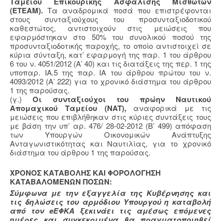
Ταμείου Επικουρικής Ασφάλισης Μισθωτών
(ΕΤΕΑΜ).
Τα αναδρομικά ποσά που επιστρέφονται
στους συνταξιούχους του προσυνταξιοδοτικού
καθεστώτος, αντιστοιχούν στις μειώσεις που
εφαρμόστηκαν στο 50% του συνολικού ποσού της
προσυνταξιοδοτικής παροχής, το οποίο αντιστοιχεί σε
κύρια σύνταξη, κατ’ εφαρμογή της παρ. 1 του άρθρου
6 του ν. 4051/2012 (Α’ 40) και τις διατάξεις της περ. 1 της
υποπαρ. ΙΑ.5 της παρ. ΙΑ του άρθρου πρώτου του ν.
4093/2012 (Α’ 222) για το χρονικό διάστημα του άρθρου
1 της παρούσας.
(γ.)
Οι συνταξιούχοι του πρώην Ναυτικού
Απομαχικού Ταμείου (NAT),
αναφορικά με τις
μειώσεις που επιβλήθηκαν στις κύριες συντάξεις τους
με βάση την υπ’ αρ. 476/ 28-02-2012 (Β’ 499) απόφαση
των Υπουργών Οικονομικών Ανάπτυξης
Ανταγωνιστικότητας και Ναυτιλίας, για το χρονικό
διάστημα του άρθρου 1 της παρούσας.
ΧΡΟΝΟΣ ΚΑΤΑΒΟΛΗΣ ΚΑΙ ΦΟΡΟΛΟΓΗΣΗ
ΚΑΤΑΒΑΛΟΜΕΝΩΝ ΠΟΣΩΝ:
Σύμφωνα με την εξαγγελία της Κυβέρνησης και
τις δηλώσεις του αρμόδιου Υπουργού η καταβολή
από τον eΕΦΚΑ ξεκινάει τις αμέσως επόμενες
ημέρες και συγκεκριμένα θα πραγματοποιηθεί