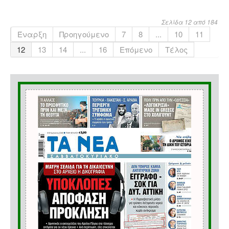
Σελίδα 12 από 184
Έναρξη
Προηγούμενο
7
8
...
10
11
12
13
14
...
16
Επόμενο
Τέλος