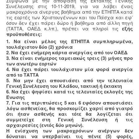
Σύμφωνα με την απόφαση της Έκτακτης Γενικής
Συνέλευσης στις 10-11-2019, για να λάβει ένας
μακροχρόνια άνεργος βοήθημα από την ΕΤΗΠΤΑ κατά
τις εορτές των Χριστουγέννων και του Πάσχα και εφ’
όσον δεν έχει πάρει δώρο ή βοήθημα από άλλη πηγή
(ΤΑΤΤΑ, ΟΑΕΔ κ.λπ.), πρέπει να πληροί τις
εξής
προϋποθέσεις:
1. Να είναι μέλος της ΕΤΗΠΤΑ συμπληρωμένα,
τουλάχιστον δύο (2) χρόνια
2. Να έχει ενήμερη κάρτα ανεργίας από τον ΟΑΕΔ
3. Να είναι ενήμερος ταμειακώς τρεις (3) μήνες προ
των ανωτέρω εορτών
4. Να έχει πάρει τουλάχιστον μία φορά ανεργία
από το ΤΑΤΤΑ
5. Να μην έχει απουσιάσει από την τελευταία
Γενική Συνέλευση του Κλάδου, τακτική ή έκτακτη
6. Να έχει ψηφίσει κατά τις τελευταίες εκλογές της
Ένωσης
7. Για τις περιπτώσεις 5 και 6 εφόσον απουσιάσει
λόγω ασθενείας, θα προσκομίζει χαρτί από γιατρό
ότι ήταν ασθενής και τότε θα λογίζεται ότι
συμμετείχε στη Γενική Συνέλευση ή τις
αρχαιρεσίες (εντός δύο μηνών).
Η ενίσχυση των μακροχρόνιων ανέργων δεν
δύναται να υπερβαίνει τις πέντε (5) φορές,