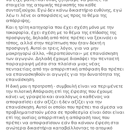
στοιχεία της ατομικής περικοπής του κάθε
συνταξιούχου. Εγώ δεν κάνω δικαστήριο ευθύνης, εγώ
λέω τι λένε οι αποφάσεις ως προς το θέμα της
απόρριψης.
Και η τρίτη κατηγορία που έχει σχέση μόνο με την
τοκοφορία, έχει σχέση με το θέμα της επίδοσης της
προσφυγής, δηλαδή από πότε πρέπει να ξεκινάει ο
τόπος, αλλά στην περίπτωση που ήταν δεκτή η
προσφυγή. Αυτοί οι τρεις λόγοι, για να μην
μακρηγορώ άλλο, «θεραπεύονται» με επανάσκηση
των αγωγών. Δηλαδή έχουμε διακόψει την πενταετή
παραγραφή μέσα στα πλαίσια μιας νέας
πενταετίας από την απορριπτική απόφαση θα πρέπει
να επανασκηθούν οι αγωγές για την δυνατότητα της
επανάσκηση.
Η δική μου η προτροπή - συμβουλή είναι να περιμένετε
την πιλοτική Απόφαση επί της έφεσης που έχουμε
κάνει ως γραφείο και αναλόγως ο καθένας να
αποφασίσει εάν αξίζει ή δεν αξίζει για την
επανάσκηση. Αυτοί οι οποίοι που πρέπει πιο άμεσα να
προβληματιστούν μέσα σε προθεσμία είναι όσοι είναι
επί της ουσίας απορριπτική η απόφασή τους που
πρέπει να αποφασίσουν εάν θα κάνουν έφεση στα
ανώτερα δικαστήρια καταβάλλοντας το ατομικό