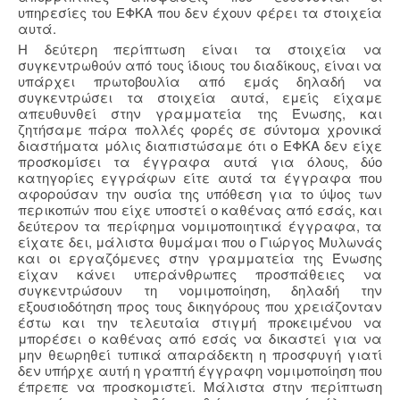
υπηρεσίες του ΕΦΚΑ που δεν έχουν φέρει τα στοιχεία
αυτά.
Η δεύτερη περίπτωση είναι τα στοιχεία να
συγκεντρωθούν από τους ίδιους του διαδίκους, είναι να
υπάρχει πρωτοβουλία από εμάς δηλαδή να
συγκεντρώσει τα στοιχεία αυτά, εμείς είχαμε
απευθυνθεί στην γραμματεία της Ένωσης, και
ζητήσαμε πάρα πολλές φορές σε σύντομα χρονικά
διαστήματα μόλις διαπιστώσαμε ότι ο ΕΦΚΑ δεν είχε
προσκομίσει τα έγγραφα αυτά για όλους, δύο
κατηγορίες εγγράφων είτε αυτά τα έγγραφα που
αφορούσαν την ουσία της υπόθεση για το ύψος των
περικοπών που είχε υποστεί ο καθένας από εσάς, και
δεύτερον τα περίφημα νομιμοποιητικά έγγραφα, τα
είχατε δει, μάλιστα θυμάμαι που ο Γιώργος Μυλωνάς
και οι εργαζόμενες στην γραμματεία της Ένωσης
είχαν κάνει υπεράνθρωπες προσπάθειες να
συγκεντρώσουν τη νομιμοποίηση, δηλαδή την
εξουσιοδότηση προς τους δικηγόρους που χρειάζονταν
έστω και την τελευταία στιγμή προκειμένου να
μπορέσει ο καθένας από εσάς να δικαστεί για να
μην θεωρηθεί τυπικά απαράδεκτη η προσφυγή γιατί
δεν υπήρχε αυτή η γραπτή έγγραφη νομιμοποίηση που
έπρεπε να προσκομιστεί. Μάλιστα στην περίπτωση