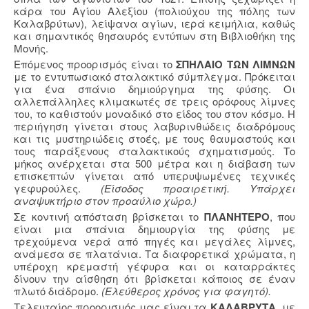
κάρα του Αγίου Αλεξίου (πολιούχου της πόλης των
Καλαβρύτων), λείψανα αγίων, ιερά κειμήλια, καθώς
και σημαντικός θησαυρός εντύπων στη Βιβλιοθήκη της
Μονής.
Επόμενος προορισμός είναι το
ΣΠΗΛΑΙΟ ΤΩΝ ΛΙΜΝΩΝ
με το εντυπωσιακό σταλακτικό σύμπλεγμα. Πρόκειται
για ένα σπάνιο δημιούργημα της φύσης. Οι
αλλεπάλληλες κλιμακωτές σε τρεις ορόφους λίμνες
του, το καθιστούν μοναδικό στο είδος του στον κόσμο. Η
περιήγηση γίνεται στους λαβυρινθώδεις διαδρόμους
και τις μυστηριώδεις στοές, με τους θαυμαστούς και
τους παράξενους σταλακτικούς σχηματισμούς. Το
μήκος ανέρχεται στα 500 μέτρα και η διάβαση των
επισκεπτών γίνεται από υπερυψωμένες τεχνικές
γεφυρούλες.
(Είσοδος προαιρετική. Υπάρχει
αναψυκτήριο στον προαύλιο χώρο.)
Σε κοντινή απόσταση βρίσκεται το
ΠΛΑΝΗΤΕΡΟ
, που
είναι μια σπάνια δημιουργία της φύσης με
τρεχούμενα νερά από πηγές και μεγάλες λίμνες,
ανάμεσα σε πλατάνια. Τα διαφορετικά χρώματα, η
υπέροχη κρεμαστή γέφυρα και οι καταρράκτες
δίνουν την αίσθηση ότι βρίσκεται κάποιος σε έναν
πλωτό διάδρομο.
(Ελεύθερος χρόνος για φαγητό).
Τελευταίος προορισμός μας είναι τα
ΚΑΛΑΒΡΥΤΑ
, με