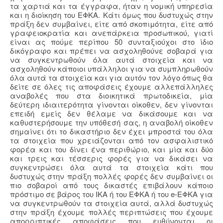
τα χαρτιά και τα έγγραφα, ήταν η νομική υπηρεσία
και η διοίκηση του ΕΦΚΑ. Κάτι όμως που δυστυχώς στην
πράξη δεν συμβαίνει, είτε από σκοπιμότητα, είτε από
γραφειοκρατία και ανεπάρκεια προσωπικού, γιατί
είναι ας πούμε περίπου 50 συνταξιούχοι στο ίδιο
δικόγραφο και πρέπει να ασχοληθούνε σοβαρά για
να συγκεντρωθούν όλα αυτά στοιχεία και να
ασχοληθούν κάποιοι υπάλληλοι για να συμπληρωθούν
όλα αυτά τα στοιχεία και για αυτόν τον λόγο όπως θα
δείτε σε όλες τις αποφάσεις έχουμε αλλεπάλληλες
αναβολές που στα διοικητικά πρωτοδικεία, μία
δεύτερη ιδιαιτερότητα γίνονται οίκοθεν, δεν γίνονται
επειδή εμείς δεν θέλαμε να δικάσουμε και να
καθυστερήσουμε την υπόθεσή σας, η αναβολή οίκοθεν
σημαίνει ότι το δικαστήριο δεν έχει μπροστά του όλα
τα στοιχεία που χρειάζονται από τον ασφαλιστικό
φορέα και του δίνει ένα περιθώριο, και μία και δύο
και τρεις και τέσσερις φορές για να δικάσει να
συγκεντρώσει όλα αυτά τα στοιχεία κάτι που
δυστυχώς στην πράξη πολλές φορές δεν συμβαίνει οι
πιο σοβαροί από τους δικαστές επιβάλουν κάποιο
πρόστιμο σε βάρος του ΙΚΑ ή του ΕΦΚΑ ή του e-ΕΦΚΑ για
να συγκεντρωθούν τα στοιχεία αυτά, αλλά δυστυχώς
στην πράξη έχουμε πολλές περιπτώσεις που έχουμε
απορριπτικές αποφάσεις που ευθύνονται οι