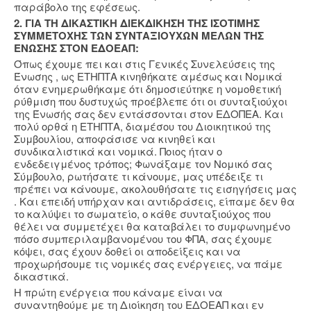
παράβολο της εφέσεως.
2. ΓΙΑ ΤΗ ΔΙΚΑΣΤΙΚΗ ΔΙΕΚΔΙΚΗΣΗ ΤΗΣ ΙΣΟΤΙΜΗΣ
ΣΥΜΜΕΤΟΧΗΣ ΤΩΝ ΣΥΝΤΑΞΙΟΥΧΩΝ ΜΕΛΩΝ ΤΗΣ
ΕΝΩΣΗΣ ΣΤΟΝ ΕΔΟΕΑΠ:
Όπως έχουμε πει και στις Γενικές Συνελεύσεις της
Ένωσης , ως ΕΤΗΠΤΑ κινηθήκατε αμέσως και Νομικά
όταν ενημερωθήκαμε ότι δημοσιεύτηκε η νομοθετική
ρύθμιση που δυστυχώς προέβλεπε ότι οι συνταξιούχοι
της Ένωσής σας δεν εντάσσονται στον ΕΔΟΠΕΑ. Και
πολύ ορθά η ΕΤΗΠΤΑ, διαμέσου του Διοικητικού της
Συμβουλίου, αποφάσισε να κινηθεί και
συνδικαλιστικά και νομικά. Ποιος ήταν ο
ενδεδειγμένος τρόπος; Φωνάξαμε τον Νομικό σας
Σύμβουλο, ρωτήσατε τι κάνουμε, μας υπέδειξε τι
πρέπει να κάνουμε, ακολουθήσατε τις εισηγήσεις μας
. Και επειδή υπήρχαν και αντιδράσεις, είπαμε δεν θα
το καλύψει το σωματείο, ο κάθε συνταξιούχος που
θέλει να συμμετέχει θα καταβάλει το συμφωνημένο
πόσο συμπεριλαμβανομένου του ΦΠΑ, σας έχουμε
κόψει, σας έχουν δοθεί οι αποδείξεις και να
προχωρήσουμε τις νομικές σας ενέργειες, να πάμε
δικαστικά.
Η πρώτη ενέργεια που κάναμε είναι να
συναντηθούμε με τη Διοίκηση του ΕΔΟΕΑΠ και εν