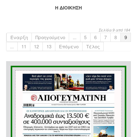
Η ΔΙΟΙΚΗΣΗ
Σελίδα 9 από 184
Έναρξη
Προηγούμενο
...
5
6
7
8
9
...
11
12
13
Επόμενο
Τέλος