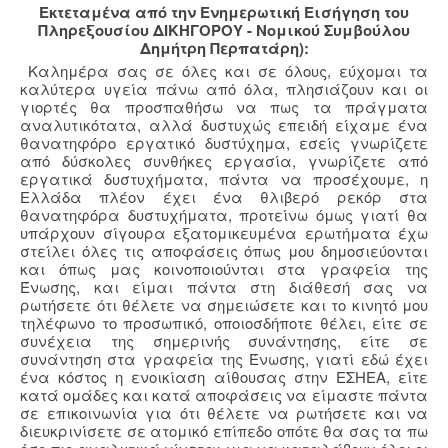
Εκτεταμένα από την Ενημερωτική Εισήγηση του
Πληρεξουσίου ΔΙΚΗΓΟΡΟΥ - Νομικού Συμβούλου
Δημήτρη Περπατάρη):
Καλημέρα σας σε όλες και σε όλους, εύχομαι τα
καλύτερα υγεία πάνω από όλα, πλησιάζουν και οι
γιορτές θα προσπαθήσω να πως τα πράγματα
αναλυτικότατα, αλλά δυστυχώς επειδή είχαμε ένα
θανατηφόρο εργατικό δυστύχημα, εσείς γνωρίζετε
από δύσκολες συνθήκες εργασία, γνωρίζετε από
εργατικά δυστυχήματα, πάντα να προσέχουμε, η
Ελλάδα πλέον έχει ένα θλιβερό ρεκόρ στα
θανατηφόρα δυστυχήματα, προτείνω όμως γιατί θα
υπάρχουν σίγουρα εξατομικευμένα ερωτήματα έχω
στείλει όλες τις αποφάσεις όπως μου δημοσιεύονται
και όπως μας κοινοποιούνται στα γραφεία της
Ένωσης, και είμαι πάντα στη διάθεσή σας να
ρωτήσετε ότι θέλετε να σημειώσετε και το κινητό μου
τηλέφωνο το προσωπικό, οποιοσδήποτε θέλει, είτε σε
συνέχεια της σημερινής συνάντησης, είτε σε
συνάντηση στα γραφεία της Ένωσης, γιατί εδώ έχει
ένα κόστος η ενοικίαση αίθουσας στην ΕΣΗΕΑ, είτε
κατά ομάδες και κατά αποφάσεις να είμαστε πάντα
σε επικοινωνία για ότι θέλετε να ρωτήσετε και να
διευκρινίσετε σε ατομικό επίπεδο οπότε θα σας τα πω