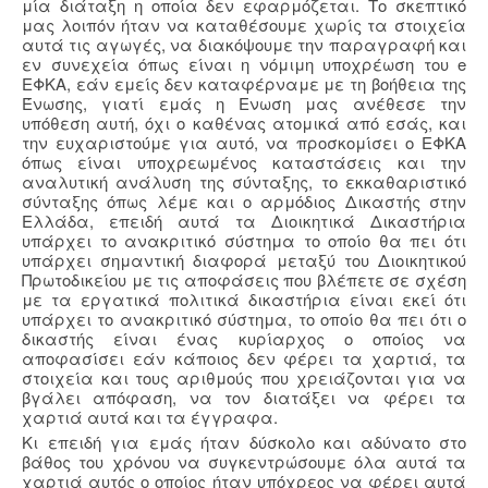
μία διάταξη η οποία δεν εφαρμόζεται. Το σκεπτικό
μας λοιπόν ήταν να καταθέσουμε χωρίς τα στοιχεία
αυτά τις αγωγές, να διακόψουμε την παραγραφή και
εν συνεχεία όπως είναι η νόμιμη υποχρέωση του e
ΕΦΚΑ, εάν εμείς δεν καταφέρναμε με τη βοήθεια της
Ένωσης, γιατί εμάς η Ενωση μας ανέθεσε την
υπόθεση αυτή, όχι ο καθένας ατομικά από εσάς, και
την ευχαριστούμε για αυτό, να προσκομίσει ο ΕΦΚΑ
όπως είναι υποχρεωμένος καταστάσεις και την
αναλυτική ανάλυση της σύνταξης, το εκκαθαριστικό
σύνταξης όπως λέμε και ο αρμόδιος Δικαστής στην
Ελλάδα, επειδή αυτά τα Διοικητικά Δικαστήρια
υπάρχει το ανακριτικό σύστημα το οποίο θα πει ότι
υπάρχει σημαντική διαφορά μεταξύ του Διοικητικού
Πρωτοδικείου με τις αποφάσεις που βλέπετε σε σχέση
με τα εργατικά πολιτικά δικαστήρια είναι εκεί ότι
υπάρχει το ανακριτικό σύστημα, το οποίο θα πει ότι ο
δικαστής είναι ένας κυρίαρχος ο οποίος να
αποφασίσει εάν κάποιος δεν φέρει τα χαρτιά, τα
στοιχεία και τους αριθμούς που χρειάζονται για να
βγάλει απόφαση, να τον διατάξει να φέρει τα
χαρτιά αυτά και τα έγγραφα.
Κι επειδή για εμάς ήταν δύσκολο και αδύνατο στο
βάθος του χρόνου να συγκεντρώσουμε όλα αυτά τα
χαρτιά αυτός ο οποίος ήταν υπόχρεος να φέρει αυτά