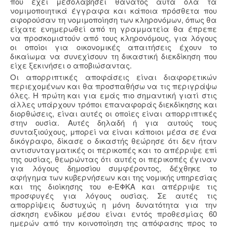
που έχει μεσολαβήσει θάνατος αυτά όλα τα
νομιμοποιητικά έγγραφα και κάποια πρόσθετα που
αφορούσαν τη νομιμοποίηση των κληρονόμων, όπως θα
είχατε ενημερωθεί από τη γραμματεία θα έπρεπε
να προσκομιστούν από τους κληρονόμους, για λόγους
οι οποίοι για οικονομικές απαιτήσεις έχουν το
δικαίωμα να συνεχίσουν τη δικαστική διεκδίκηση που
είχε ξεκινήσει ο αποβιώσαντας.
Οι απορριπτικές αποφάσεις είναι διαφορετικών
περιεχομένων και θα προσπαθήσω να τις περιγράψω
όλες. Η πρώτη και για εμάς πιο σημαντική γιατί στις
άλλες υπάρχουν τρόποι επαναφοράς διεκδίκησης και
διορθώσεις, είναι αυτές οι οποίες είναι απορριπτικές
στην ουσία. Αυτές δηλαδή ή για αυτούς τους
συνταξιούχους, μπορεί να είναι κάποιοι μέσα σε ένα
δικόγραφο, δίκασε ο δικαστής θεώρησε ότι δεν ήταν
αντισυνταγματικές οι περικοπές και το απέρριψε επί
της ουσίας, θεωρώντας ότι αυτές οι περικοπές έγιναν
για λόγους δημοσίου συμφέροντος, δέχθηκε το
αφήγημα των κυβερνήσεων και της νομικής υπηρεσίας
και της διοίκησης του e-ΕΦΚΑ και απέρριψε τις
προσφυγές για λόγους ουσίας. Σε αυτές τις
απορρίψεις δυστυχώς η μόνη δυνατότητα για την
άσκηση ενδίκου μέσου είναι εντός προθεσμίας 60
ημερών από την κοινοποίηση της απόφασης προς το