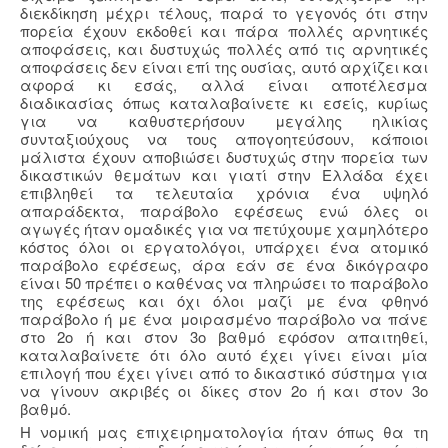
διεκδίκηση μέχρι τέλους, παρά το γεγονός ότι στην
πορεία έχουν εκδοθεί και πάρα πολλές αρνητικές
αποφάσεις, και δυστυχώς πολλές από τις αρνητικές
αποφάσεις δεν είναι επί της ουσίας, αυτό αρχίζει και
αφορά κι εσάς, αλλά είναι αποτέλεσμα
διαδικασίας όπως καταλαβαίνετε κι εσείς, κυρίως
για να καθυστερήσουν μεγάλης ηλικίας
συνταξιούχους να τους απογοητεύσουν, κάποιοι
μάλιστα έχουν αποβιώσει δυστυχώς στην πορεία των
δικαστικών θεμάτων και γιατί στην Ελλάδα έχει
επιβληθεί τα τελευταία χρόνια ένα υψηλό
απαράδεκτα, παράβολο εφέσεως ενώ όλες οι
αγωγές ήταν ομαδικές για να πετύχουμε χαμηλότερο
κόστος όλοι οι εργατολόγοι, υπάρχει ένα ατομικό
παράβολο εφέσεως, άρα εάν σε ένα δικόγραφο
είναι 50 πρέπει ο καθένας να πληρώσει το παράβολο
της εφέσεως και όχι όλοι μαζί με ένα φθηνό
παράβολο ή με ένα μοιρασμένο παράβολο να πάνε
στο 2ο ή και στον 3ο βαθμό εφόσον απαιτηθεί,
καταλαβαίνετε ότι όλο αυτό έχει γίνει είναι μία
επιλογή που έχει γίνει από το δικαστικό σύστημα για
να γίνουν ακριβές οι δίκες στον 2ο ή και στον 3ο
βαθμό.
Η νομική μας επιχειρηματολογία ήταν όπως θα τη