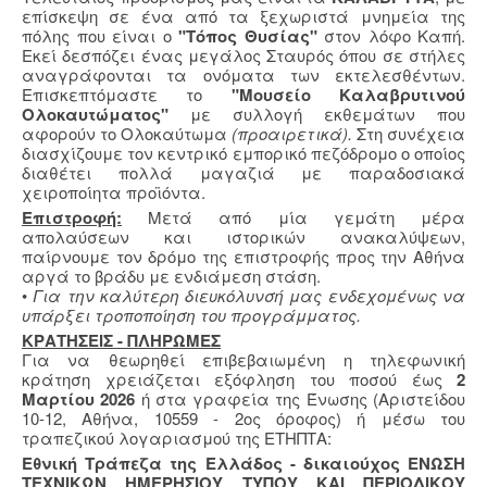
επίσκεψη σε ένα από τα ξεχωριστά μνημεία της
πόλης που είναι ο
"Τόπος Θυσίας"
στον λόφο Καπή.
Εκεί δεσπόζει ένας μεγάλος Σταυρός όπου σε στήλες
αναγράφονται τα ονόματα των εκτελεσθέντων.
Επισκεπτόμαστε το
"Μουσείο Καλαβρυτινού
Ολοκαυτώματος"
με συλλογή εκθεμάτων που
αφορούν το Ολοκαύτωμα
(προαιρετικά).
Στη συνέχεια
διασχίζουμε τον κεντρικό εμπορικό πεζόδρομο ο οποίος
διαθέτει πολλά μαγαζιά με παραδοσιακά
χειροποίητα προϊόντα.
Επιστροφή:
Μετά από μία γεμάτη μέρα
απολαύσεων και ιστορικών ανακαλύψεων,
παίρνουμε τον δρόμο της επιστροφής προς την Αθήνα
αργά το βράδυ με ενδιάμεση στάση.
•
Για την καλύτερη διευκόλυνσή μας ενδεχομένως να
υπάρξει τροποποίηση του προγράμματος.
KΡΑΤΗΣΕΙΣ - ΠΛΗΡΩΜΕΣ
Για να θεωρηθεί επιβεβαιωμένη η τηλεφωνική
κράτηση χρειάζεται εξόφληση του ποσού έως
2
Μαρτίου 2026
ή στα γραφεία της Ένωσης (Αριστείδου
10-12, Αθήνα, 10559 - 2ος όροφος) ή μέσω του
τραπεζικού λογαριασμού της ΕΤΗΠΤΑ:
Εθνική Τράπεζα της Ελλάδος - δικαιούχος ΕΝΩΣΗ
ΤΕΧΝΙΚΩΝ ΗΜΕΡΗΣΙΟΥ ΤΥΠΟΥ ΚΑΙ ΠΕΡΙΟΔΙΚΟΥ