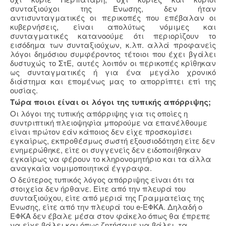
συνταξιούχοι της Ένωσης, δεν ήταν
αντισυνταγματικές οι περικοπές που επέβαλαν οι
κυβερνήσεις, είναι απολύτως νόμιμες και
συνταγματικές κατανοούμε ότι περιορίζουν το
εισόδημα των συνταξιούχων, κ.λπ. αλλά προφανείς
λόγοι δημόσιου συμφέροντος τέτοιοι που έχει βγάλει
δυστυχώς το ΣτΕ, αυτές λοιπόν οι περικοπές κρίθηκαν
ως συνταγματικές ή για ένα μεγάλο χρονικό
διάστημα και επομένως μας το απορρίπτει επί της
ουσίας.
Τώρα ποιοι είναι οι λόγοι της τυπικής απόρριψης;
Οι λόγοι της τυπικής απόρριψης για τις οποίες η
συντριπτική πλειοψηφία μπορούμε να επανέλθουμε
είναι πρώτον εάν κάποιος δεν είχε προσκομίσει
εγκαίρως, εκπροθέσμως σωστή εξουσιοδότηση είτε δεν
ενημερώθηκε, είτε οι συγγενείς δεν ειδοποιήθηκαν
εγκαίρως να φέρουν το κληρονομητήριο και τα άλλα
αναγκαία νομιμοποιητικά έγγραφα.
Ο δεύτερος τυπικός λόγος απόρριψης είναι ότι τα
στοιχεία δεν ήρθανε. Είτε από την πλευρά του
συνταξιούχου, είτε από μεριά της Γραμματείας της
Ένωσης, είτε από την πλευρά του e-ΕΦΚΑ. Δηλαδή ο
ΕΦΚΑ δεν έβαλε μέσα στον φάκελο όπως θα έπρεπε
να είχε βάλει και όπως ζητήσαμε να βάλει, τα