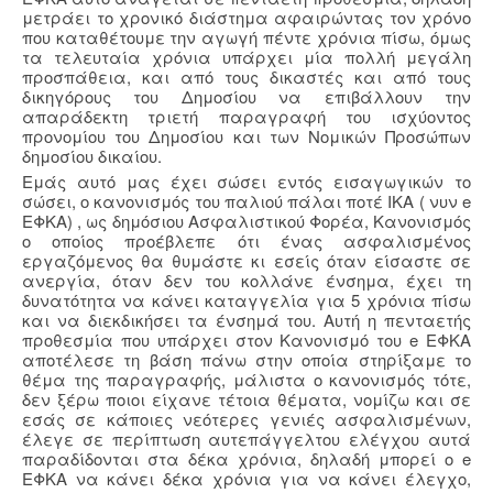
μετράει το χρονικό διάστημα αφαιρώντας τον χρόνο
που καταθέτουμε την αγωγή πέντε χρόνια πίσω, όμως
τα τελευταία χρόνια υπάρχει μία πολλή μεγάλη
προσπάθεια, και από τους δικαστές και από τους
δικηγόρους του Δημοσίου να επιβάλλουν την
απαράδεκτη τριετή παραγραφή του ισχύοντος
προνομίου του Δημοσίου και των Νομικών Προσώπων
δημοσίου δικαίου.
Εμάς αυτό μας έχει σώσει εντός εισαγωγικών το
σώσει, ο κανονισμός του παλιού πάλαι ποτέ ΙΚΑ ( νυν e
ΕΦΚΑ) , ως δημόσιου Ασφαλιστικού Φορέα, Κανονισμός
ο οποίος προέβλεπε ότι ένας ασφαλισμένος
εργαζόμενος θα θυμάστε κι εσείς όταν είσαστε σε
ανεργία, όταν δεν του κολλάνε ένσημα, έχει τη
δυνατότητα να κάνει καταγγελία για 5 χρόνια πίσω
και να διεκδικήσει τα ένσημά του. Αυτή η πενταετής
προθεσμία που υπάρχει στον Κανονισμό του e ΕΦΚΑ
αποτέλεσε τη βάση πάνω στην οποία στηρίξαμε το
θέμα της παραγραφής, μάλιστα ο κανονισμός τότε,
δεν ξέρω ποιοι είχανε τέτοια θέματα, νομίζω και σε
εσάς σε κάποιες νεότερες γενιές ασφαλισμένων,
έλεγε σε περίπτωση αυτεπάγγελτου ελέγχου αυτά
παραδίδονται στα δέκα χρόνια, δηλαδή μπορεί ο e
ΕΦΚΑ να κάνει δέκα χρόνια για να κάνει έλεγχο,