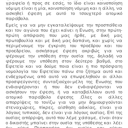
γραφείο ή προς σε εσάς, το ίδιο είναι κοινοποίηση
νόμιμη είναι η μία, κοινοποίηση νόμιμη και η άλλη, να
ασκηθεί έφεση με αυτό το τσουχτερό ατομικό
παράβολο.
Εμείς για να μην εγκαταλείψουμε την προσπάθεια
και τον αγώνα που έχει κάνει η Ενωση, στην πρώτη-
πρώτη απόφαση που μας ήρθε, με δική μας
πρωτοβουλία και με δική μας δαπάνη, και χωρίς να
περιμένουμε την έγκριση του προέδρου και του
προεδρείου, ασκήσαμε έφεση ακριβώς για να
φέρουμε την υπόθεση στην ουσία της, δηλαδή να
φέρουμε την υπόθεση στον δεύτερο βαθμό, στο
Εφετείο και να δούμε ποια είναι η πιο πρόσφατη
νομολογία του Εφετείου πάνω στο ζήτημα αυτό και
ενδεχομένως από αυτό να επωφεληθούν οι άλλοι
προσφεύγοντες συνταξιούχοι-μέλη της Ένωσης που
ενδιαφέρονται ή που δεν ενδιαφέρονται να
ασκήσουν την έφεση, ή να καταβάλλουν αυτό το
ατομικό παράβολο έφεσης .Όλες οι άλλες
απορρίψεις το τονίζω για να μην δημιουργούνται
στεναχώριες, πίκρες, αίσθηση αδικίας, είναι για
λόγους τυπικούς, δεν είναι για λόγους ουσίας. Επί της
ουσίας απόρριψη, αυτό που λέμε χάσαμε, είναι όταν
ο δικαστής μπαίνει στην ουσία της υπόθεσης και λέει
όχι κύριε Περπατάρη, όχι κυρίες και κύριοι