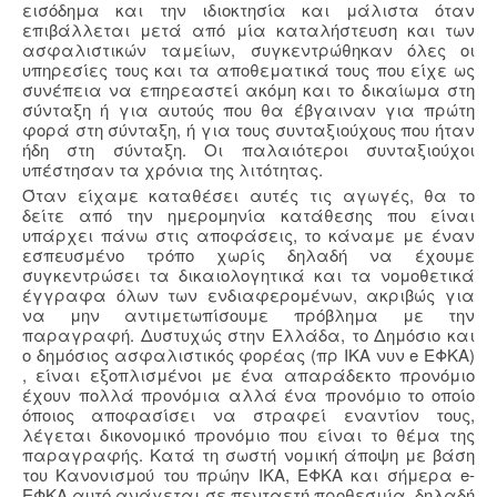
εισόδημα και την ιδιοκτησία και μάλιστα όταν
επιβάλλεται μετά από μία καταλήστευση και των
ασφαλιστικών ταμείων, συγκεντρώθηκαν όλες οι
υπηρεσίες τους και τα αποθεματικά τους που είχε ως
συνέπεια να επηρεαστεί ακόμη και το δικαίωμα στη
σύνταξη ή για αυτούς που θα έβγαιναν για πρώτη
φορά στη σύνταξη, ή για τους συνταξιούχους που ήταν
ήδη στη σύνταξη. Οι παλαιότεροι συνταξιούχοι
υπέστησαν τα χρόνια της λιτότητας.
Όταν είχαμε καταθέσει αυτές τις αγωγές, θα το
δείτε από την ημερομηνία κατάθεσης που είναι
υπάρχει πάνω στις αποφάσεις, το κάναμε με έναν
εσπευσμένο τρόπο χωρίς δηλαδή να έχουμε
συγκεντρώσει τα δικαιολογητικά και τα νομοθετικά
έγγραφα όλων των ενδιαφερομένων, ακριβώς για
να μην αντιμετωπίσουμε πρόβλημα με την
παραγραφή. Δυστυχώς στην Ελλάδα, το Δημόσιο και
ο δημόσιος ασφαλιστικός φορέας (πρ ΙΚΑ νυν e ΕΦΚΑ)
, είναι εξοπλισμένοι με ένα απαράδεκτο προνόμιο
έχουν πολλά προνόμια αλλά ένα προνόμιο το οποίο
όποιος αποφασίσει να στραφεί εναντίον τους,
λέγεται δικονομικό προνόμιο που είναι το θέμα της
παραγραφής. Κατά τη σωστή νομική άποψη με βάση
του Κανονισμού του πρώην ΙΚΑ, ΕΦΚΑ και σήμερα e-
ΕΦΚΑ αυτό ανάγεται σε πενταετή προθεσμία, δηλαδή