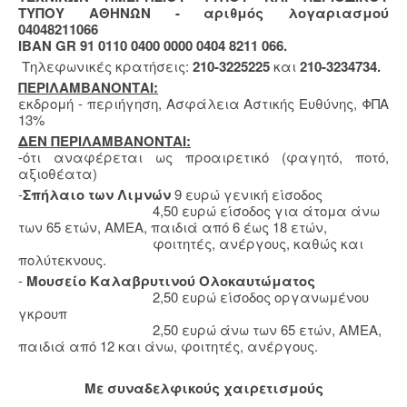
ΤΥΠΟΥ ΑΘΗΝΩΝ - αριθμός λογαριασμού
04048211066
IBAN GR 91 0110 0400 0000 0404 8211 066.
Τηλεφωνικές κρατήσεις:
210-3225225
και
210-3234734.
ΠΕΡΙΛΑΜΒΑΝΟΝΤΑΙ:
εκδρομή - περιήγηση, Ασφάλεια Αστικής Ευθύνης, ΦΠΑ
13%
ΔΕΝ ΠΕΡΙΛΑΜΒΑΝΟΝΤΑΙ:
-ότι αναφέρεται ως προαιρετικό (φαγητό, ποτό,
αξιοθέατα)
-
Σπήλαιο των Λιμνών
9 ευρώ γενική είσοδος
4,50 ευρώ είσοδος για άτομα άνω
των 65 ετών, ΑΜΕΑ, παιδιά από 6 έως 18 ετών,
φοιτητές, ανέργους, καθώς και
πολύτεκνους.
-
Μουσείο Καλαβρυτινού Ολοκαυτώματος
2,50 ευρώ είσοδος οργανωμένου
γκρουπ
2,50 ευρώ άνω των 65 ετών, ΑΜΕΑ,
παιδιά από 12 και άνω, φοιτητές, ανέργους.
Με συναδελφικούς χαιρετισμούς