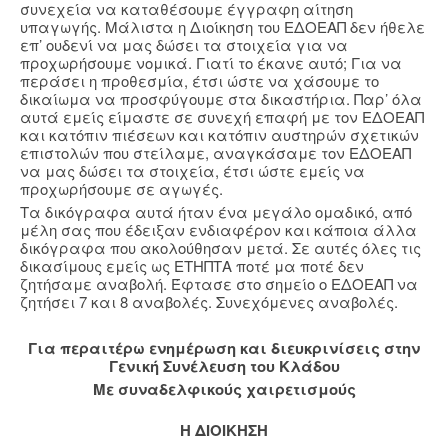
συνεχεία να καταθέσουμε έγγραφη αίτηση
υπαγωγής. Μάλιστα η Διοίκηση του ΕΔΟΕΑΠ δεν ήθελε
επ’ ουδενί να μας δώσει τα στοιχεία για να
προχωρήσουμε νομικά. Γιατί το έκανε αυτό; Για να
περάσει η προθεσμία, έτσι ώστε να χάσουμε το
δικαίωμα να προσφύγουμε στα δικαστήρια. Παρ’ όλα
αυτά εμείς είμαστε σε συνεχή επαφή με τον ΕΔΟΕΑΠ
και κατόπιν πιέσεων και κατόπιν αυστηρών σχετικών
επιστολών που στείλαμε, αναγκάσαμε τον ΕΔΟΕΑΠ
να μας δώσει τα στοιχεία, έτσι ώστε εμείς να
προχωρήσουμε σε αγωγές.
Τα δικόγραφα αυτά ήταν ένα μεγάλο ομαδικό, από
μέλη σας που έδειξαν ενδιαφέρον και κάποια άλλα
δικόγραφα που ακολούθησαν μετά. Σε αυτές όλες τις
δικασίμους εμείς ως ΕΤΗΠΤΑ ποτέ μα ποτέ δεν
ζητήσαμε αναβολή. Έφτασε στο σημείο ο ΕΔΟΕΑΠ να
ζητήσει 7 και 8 αναβολές. Συνεχόμενες αναβολές.
Για περαιτέρω ενημέρωση και διευκρινίσεις στην
Γενική Συνέλευση του Κλάδου
Με συναδελφικούς χαιρετισμούς
Η ΔΙΟΙΚΗΣΗ