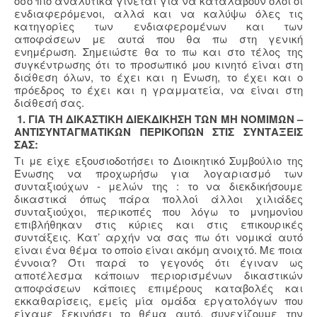
όσο πιο αναλυτικά γίνεται για να καταλάβουν όλοι οι
ενδιαφερόμενοι, αλλά και να καλύψω όλες τις
κατηγορίες των ενδιαφερομένων και των
αποφάσεων με αυτά που θα πω στη γενική
ενημέρωση. Σημειώστε θα το πω και στο τέλος της
συγκέντρωσης ότι το προσωπικό μου κινητό είναι στη
διάθεση όλων, το έχει και η Ενωση, το έχει και ο
πρόεδρος το έχει και η γραμματεία, να είναι στη
διάθεσή σας.
1. ΓΙΑ ΤΗ ΔΙΚΑΣΤΙΚΗ ΔΙΕΚΔΙΚΗΣΗ ΤΩΝ ΜΗ ΝΟΜΙΜΩΝ –
ΑΝΤΙΣΥΝΤΑΓΜΑΤΙΚΩΝ ΠΕΡΙΚΟΠΩΝ ΣΤΙΣ ΣΥΝΤΑΞΕΙΣ
ΣΑΣ:
Τι με είχε εξουσιοδοτήσει το Διοικητικό Συμβούλιο της
Ένωσης να προχωρήσω για λογαριασμό των
συνταξιούχων - μελών της : το να διεκδικήσουμε
δικαστικά όπως πάρα πολλοί άλλοι χιλιάδες
συνταξιούχοι, περικοπές που λόγω το μνημονίου
επιβλήθηκαν στις κύριες και στις επικουρικές
συντάξεις. Κατ’ αρχήν να σας πω ότι νομικά αυτό
είναι ένα θέμα το οποίο είναι ακόμη ανοιχτό. Με ποια
έννοια? Ότι παρά το γεγονός ότι έγιναν ως
αποτέλεσμα κάποιων περιορισμένων δικαστικών
αποφάσεων κάποιες επιμέρους καταβολές και
εκκαθαρίσεις, εμείς μία ομάδα εργατολόγων που
είχαμε ξεκινήσει το θέμα αυτό, συνεχίζουμε την