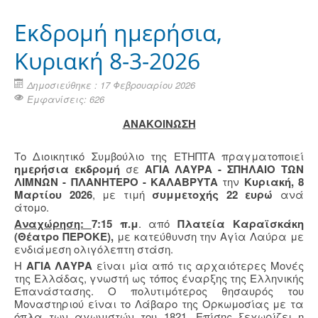
Εκδρομή ημερήσια,
Κυριακή 8-3-2026
Δημοσιεύθηκε : 17 Φεβρουαρίου 2026
Εμφανίσεις: 626
ΑΝΑΚΟΙΝΩΣΗ
Το Διοικητικό Συμβούλιο της ΕΤΗΠΤΑ πραγματοποιεί
ημερήσια εκδρομή
σε
ΑΓΙΑ ΛΑΥΡΑ - ΣΠΗΛΑΙΟ ΤΩΝ
ΛΙΜΝΩΝ - ΠΛΑΝΗΤΕΡΟ - ΚΑΛΑΒΡΥΤΑ
την
Κυριακή, 8
Μαρτίου 2026
, με τιμή
συμμετοχής 22 ευρώ
ανά
άτομο.
Αναχώρηση:
7:15 π.μ
. από
Πλατεία Καραϊσκάκη
(Θέατρο ΠΕΡΟΚΕ),
με κατεύθυνση την Αγία Λαύρα με
ενδιάμεση ολιγόλεπτη στάση.
Η
ΑΓΙΑ ΛΑΥΡΑ
είναι μία από τις αρχαιότερες Μονές
της Ελλάδας, γνωστή ως τόπος έναρξης της Ελληνικής
Επανάστασης. Ο πολυτιμότερος θησαυρός του
Μοναστηριού είναι το Λάβαρο της Ορκωμοσίας με τα
όπλα των αγωνιστών του 1821. Επίσης ξεχωρίζει η