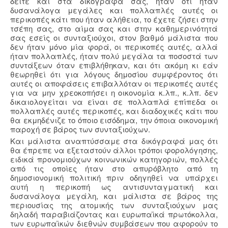
δείτε και στα δικόγραφά σας, ήταν ότι ήταν
δυσανάλογα μεγάλες και πολλαπλές αυτές οι
περικοπές κάτι που ήταν αλήθεια, το έχετε ζήσει στην
τσέπη σας, στο αίμα σας και στην καθημερινότητά
σας εσείς οι συνταξιούχοι, στον βαθμό μάλιστα που
δεν ήταν μόνο μία φορά, οι περικοπές αυτές, αλλά
ήταν πολλαπλές, ήταν πολύ μεγάλα τα ποσοστά των
συντάξεων όταν επιβλήθηκαν, και ότι ακόμη κι εάν
θεωρηθεί ότι για λόγους δημοσίου συμφέροντος ότι
αυτές οι αποφάσεις επιβαλλόταν οι περικοπές αυτές
για να μην χρεοκοπήσει η οικονομία κ.λπ., κ.λπ. δεν
δικαιολογείται να είναι σε πολλαπλά επίπεδα οι
πολλαπλές αυτές περικοπές, και διαδοχικές κάτι που
θα εκμηδένιζε το όποιο εισόδημα, την όποια οικονομική
παροχή σε βάρος των συνταξιούχων.
Και μάλιστα αναπτύσσαμε στα δικόγραφά μας ότι
θα έπρεπε να εξεταστούν άλλοι τρόποι φορολόγησης,
ειδικά προνομιούχων κοινωνικών κατηγοριών, πολλές
από τις οποίες ήταν στο απυρόβλητο από τη
δημοσιονομική πολιτική πριν οδηγηθεί να υπάρχει
αυτή η περικοπή ως αντισυνταγματική και
δυσανάλογα μεγάλη, και μάλιστα σε βάρος της
περιουσίας της ατομικής των συνταξιούχων μας
δηλαδή παραβιάζοντας και ευρωπαϊκά πρωτόκολλα,
των ευρωπαϊκών διεθνών συμβάσεων που αφορούν το