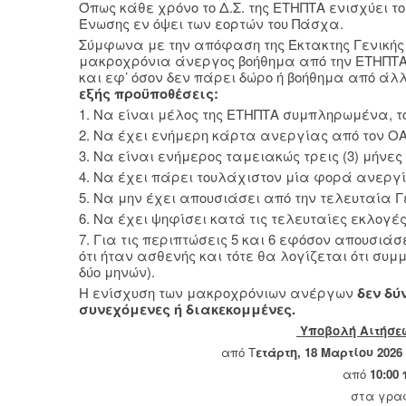
Όπως κάθε χρόνο το Δ.Σ. της ΕΤΗΠΤΑ ενισχύει τ
Ένωσης εν όψει των εορτών του Πάσχα.
Σύμφωνα με την απόφαση της Έκτακτης Γενικής Σ
μακροχρόνια άνεργος βοήθημα από την ΕΤΗΠΤΑ 
και εφ’ όσον δεν πάρει δώρο ή βοήθημα από άλλη
εξής προϋποθέσεις:
1. Να είναι μέλος της ΕΤΗΠΤΑ συμπληρωμένα, το
2. Να έχει ενήμερη κάρτα ανεργίας από τον Ο
3. Να είναι ενήμερος ταμειακώς τρεις (3) μήνε
4. Να έχει πάρει τουλάχιστον μία φορά ανεργί
5. Να μην έχει απουσιάσει από την τελευταία Γε
6. Να έχει ψηφίσει κατά τις τελευταίες εκλογές
7. Για τις περιπτώσεις 5 και 6 εφόσον απουσιά
ότι ήταν ασθενής και τότε θα λογίζεται ότι συμ
δύο μηνών).
Η ενίσχυση των μακροχρόνιων ανέργων
δεν δύ
συνεχόμενες ή διακεκομμένες.
Υποβολή Aιτήσεω
από Τ
ετάρτη, 18 Μαρτίου 2026
από
10:00 
στα γρα