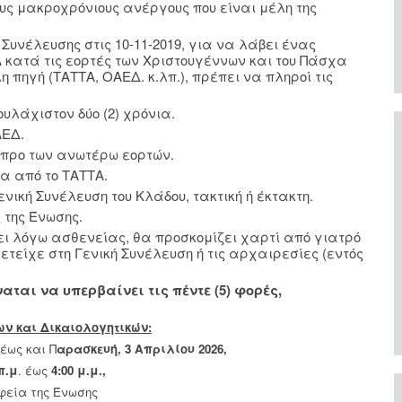
ους μακροχρόνιους ανέργους που είναι μέλη της
υνέλευσης στις 10-11-2019, για να λάβει ένας
κατά τις εορτές των Χριστουγέννων και του Πάσχα
 πηγή (ΤΑΤΤΑ, ΟΑΕΔ. κ.λπ.), πρέπει να πληροί τις
υλάχιστον δύο (2) χρόνια.
ΑΕΔ.
ς προ των ανωτέρω εορτών.
α από το ΤΑΤΤΑ.
νική Συνέλευση του Κλάδου, τακτική ή έκτακτη.
 της Ένωσης.
σει λόγω ασθενείας, θα προσκομίζει χαρτί από γιατρό
μετείχε στη Γενική Συνέλευση ή τις αρχαιρεσίες (εντός
ναται να υπερβαίνει τις πέντε (5) φορές,
ν και Δικαιολογητικών:
έως και Π
αρασκευή, 3 Απριλίου 2026,
π.μ
. έως
4:00 μ.μ.,
φεία της Ένωσης