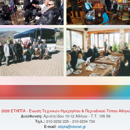
 2026 ΕΤΗΠΤΑ - Ένωση Τεχνικών Ημερησίου & Περιοδικού Τύπου Αθην
Διεύθυνση:
Αριστείδου 10-12 Αθήνα - Τ.Τ. 105 59
Τηλ.:
210-3232 225 - 210-3234 734
E-mail
:
etipta@otenet.gr