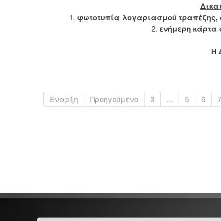
Δικα
1.
φωτοτυπία λογαριασμού τραπέζης,
2.
ενήμερη κάρτα 
Η 
Έναρξη
Προηγούμενο
3
...
5
6