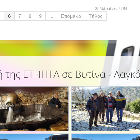
Σελίδα 6 από 184
5
6
7
8
9
...
Επόμενο
Τέλος
 της ΕΤΗΠΤΑ σε Βυτίνα - Λαγκ