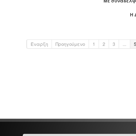
Με συναδελφ
Η 
Έναρξη
Προηγούμενο
1
2
3
...