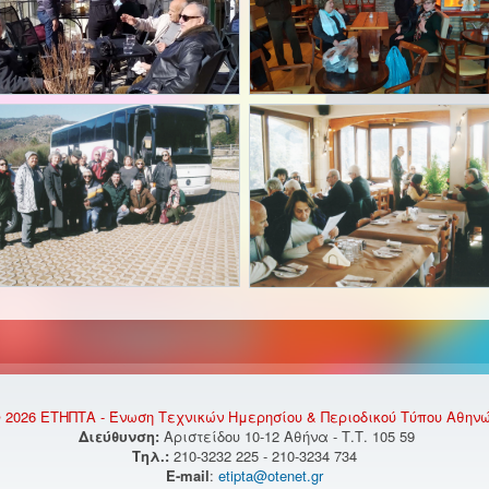
 2026 ΕΤΗΠΤΑ - Ένωση Τεχνικών Ημερησίου & Περιοδικού Τύπου Αθην
Διεύθυνση:
Αριστείδου 10-12 Αθήνα - Τ.Τ. 105 59
Τηλ.:
210-3232 225 - 210-3234 734
E-mail
:
etipta@otenet.gr