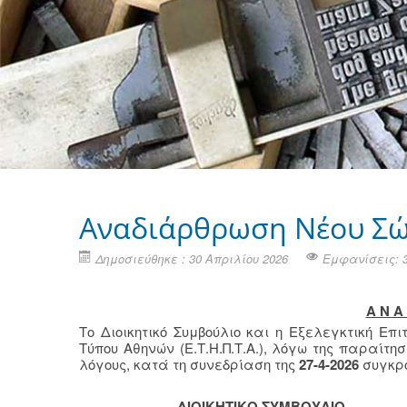
Αναδιάρθρωση Νέου Σώ
Δημοσιεύθηκε : 30 Απριλίου 2026
Εμφανίσεις: 
Α Ν Α 
Το Διοικητικό Συμβούλιο και η Εξελεγκτική Επ
Τύπου Αθηνών (Ε.Τ.Η.Π.Τ.Α.), λόγω της παραίτ
λόγους, κατά τη συνεδρίαση της
27-4-2026
συγκρο
ΔΙΟΙΚΗΤΙΚΟ ΣΥΜΒΟΥΛΙΟ