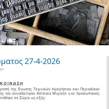
ματος 27-4-2026
397
Κ Ο Ι Ν Ω Σ Η
ιτροπή της Ένωσης Τεχνικών Ημερήσιου και Περιοδικού
ησης του συνάδελφου Κότσικα Μιχαήλ για προσωπικούς
τήθηκε σε Σώμα ως εξής: