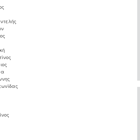
ς
τελής
ν
ος
κή
ος
ος
ρα
ης
ίδας
ος