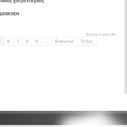
ικούς χαιρετισμούς
ΔΙΟΙΚΗΣΗ
Σελίδα 5 από 184
5
6
7
8
9
...
Επόμενο
Τέλος