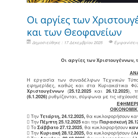
Οι αργίες των Χριστουγ
και των Θεοφανείων
Δημοσιεύθηκε : 17 Δεκεμβρίου 2025
Εμφανίσεις
Οι αργίες των Χριστουγέννων,
ΑΝ
Η εργασία των συναδέλφων Τεχνικών Τύπου σ
εφημερίδες, καθώς και στα Κυριακάτικα Φ
Χριστουγέννων
(
25.12.2025
και
26.12.2025
), 
(6.1.2026)
ρυθμίζονται, σύμφωνα με τις ισχύουσες 
ΕΦΗΜΕΡΙ
ΟΙΚΟΝΟΜΙΚ
 Την
Τετάρτη, 24.12.2025,
θα κυκλοφορήσουν καν
 Την
Πέμπτη 25.12.2025
και την
Παρασκευή 26.12
 Το
Σάββατο 27.12.2025
, θα κυκλοφορήσουν
καν
 Την
Κυριακή 28.12.2025,
θα κυκλοφορήσουν ό
λ