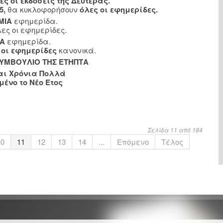
ες οι εκδόσεις της Δευτέρας.
5,
θα κυκλοφορήσουν
όλες οι εφημερίδες.
ΜΙΑ
εφημερίδα.
λες οι εφημερίδες.
Α
εφημερίδα.
 οι εφημερίδες
κανονικά.
ΣΥΜΒΟΥΛΙΟ ΤΗΣ ΕΤΗΠΤΑ
αι Χρόνια Πολλά
μένο το Νέο Ετος
Σελίδα 11 από 184
10
11
12
13
14
...
Επόμενο
Τέλος