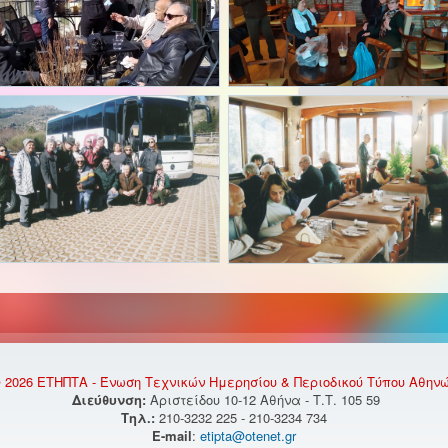
 2026 ΕΤΗΠΤΑ - Ένωση Τεχνικών Ημερησίου & Περιοδικού Τύπου Αθην
Διεύθυνση:
Αριστείδου 10-12 Αθήνα - Τ.Τ. 105 59
Τηλ.:
210-3232 225 - 210-3234 734
E-mail
:
etipta@otenet.gr