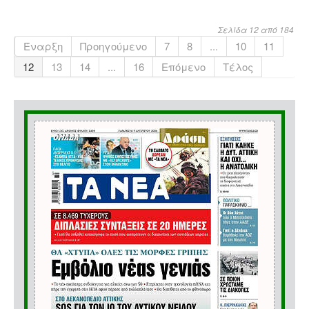
Σελίδα 12 από 184
Έναρξη
Προηγούμενο
7
8
...
10
11
12
13
14
...
16
Επόμενο
Τέλος