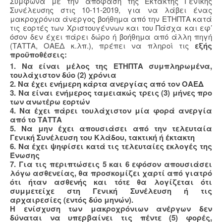
Σύμφωνα με την απόφαση της Έκτακτης Γενικής
Συνέλευσης στις 10-11-2019, για να λάβει ένας
μακροχρόνια άνεργος βοήθημα από την ΕΤΗΠΤΑ κατά
τις εορτές των Χριστουγέννων και του Πάσχα και εφ’
όσον δεν έχει πάρει δώρο ή βοήθημα από άλλη πηγή
(ΤΑΤΤΑ, ΟΑΕΔ κ.λπ.), πρέπει να πληροί τις
εξής
προϋποθέσεις:
1. Να είναι μέλος της ΕΤΗΠΤΑ συμπληρωμένα,
τουλάχιστον δύο (2) χρόνια
2. Να έχει ενήμερη κάρτα ανεργίας από τον ΟΑΕΔ
3. Να είναι ενήμερος ταμειακώς τρεις (3) μήνες προ
των ανωτέρω εορτών
4. Να έχει πάρει τουλάχιστον μία φορά ανεργία
από το ΤΑΤΤΑ
5. Να μην έχει απουσιάσει από την τελευταία
Γενική Συνέλευση του Κλάδου, τακτική ή έκτακτη
6. Να έχει ψηφίσει κατά τις τελευταίες εκλογές της
Ένωσης
7. Για τις περιπτώσεις 5 και 6 εφόσον απουσιάσει
λόγω ασθενείας, θα προσκομίζει χαρτί από γιατρό
ότι ήταν ασθενής και τότε θα λογίζεται ότι
συμμετείχε στη Γενική Συνέλευση ή τις
αρχαιρεσίες (εντός δύο μηνών).
Η ενίσχυση των μακροχρόνιων ανέργων δεν
δύναται να υπερβαίνει τις πέντε (5) φορές,