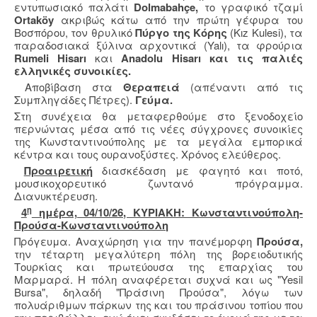
εντυπωσιακό παλάτι
Dolmabahçe,
το γραφικό τζαμί
Ortaköy
ακριβώς κάτω από την πρώτη γέφυρα του
Βοσπόρου, τον θρυλικό
Πύργο της Κόρης
(Kız Kulesi), τα
παραδοσιακά ξύλινα αρχοντικά (Yalı), τα φρούρια
Rumeli Hisarı
και
Anadolu Hisarı και τις παλιές
ελληνικές συνοικίες.
Αποβίβαση στα
Θεραπειά
(απέναντι από τις
Συμπληγάδες Πέτρες).
Γεύμα.
Στη συνέχεια θα μεταφερθούμε στο ξενοδοχείο
περνώντας μέσα από τις νέες σύγχρονες συνοικίες
της Κωνσταντινούπολης με τα μεγάλα εμπορικά
κέντρα και τους ουρανοξύστες. Χρόνος ελεύθερος.
Προαιρετική
διασκέδαση με φαγητό και ποτό,
μουσικοχορευτικό ζωντανό πρόγραμμα.
Διανυκτέρευση.
η
4
ημέρα, 04/10/26, ΚΥΡΙΑΚΗ: Κωνσταντινούπολη-
Προύσα-Κωνσταντινούπολη
Πρόγευμα. Αναχώρηση για την πανέμορφη
Προύσα,
την τέταρτη μεγαλύτερη πόλη της βορειοδυτικής
Τουρκίας και πρωτεύουσα της επαρχίας του
Μαρμαρά. Η πόλη αναφέρεται συχνά και ως "Yesil
Bursa", δηλαδή "Πράσινη Προύσα", λόγω των
πολυάριθμων πάρκων της και του πράσινου τοπίου που