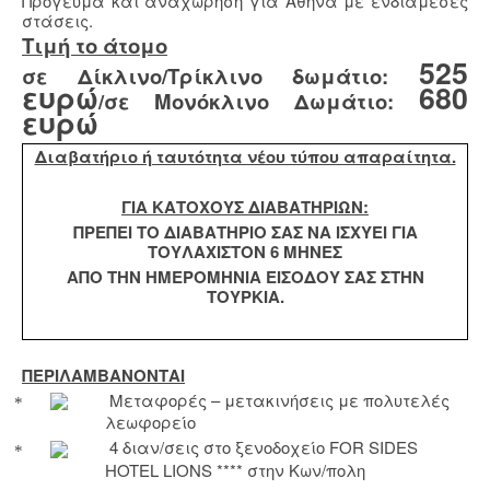
Πρόγευμα και αναχώρηση για Αθήνα με ενδιάμεσες
στάσεις.
Τιμή το άτομο
525
σε Δίκλινο/Τρίκλινο δωμάτιο:
ευρώ
680
/σε Μονόκλινο Δωμάτιο:
ευρώ
Διαβατήριο ή ταυτότητα νέου τύπου απαραίτητα.
ΓΙΑ ΚΑΤΟΧΟΥΣ ΔΙΑΒΑΤΗΡΙΩΝ:
ΠΡΕΠΕΙ ΤΟ ΔΙΑΒΑΤΗΡΙΟ ΣΑΣ ΝΑ ΙΣΧΥΕΙ ΓΙΑ
ΤΟΥΛΑΧΙΣΤΟΝ 6 ΜΗΝΕΣ
ΑΠΟ ΤΗΝ ΗΜΕΡΟΜΗΝΙΑ ΕΙΣΟΔΟΥ ΣΑΣ ΣΤΗΝ
ΤΟΥΡΚΙΑ.
ΠΕΡΙΛΑΜΒΑΝΟΝΤΑΙ
Μεταφορές – μετακινήσεις με πολυτελές
λεωφορείο
4 διαν/σεις στο ξενοδοχείο
FOR
SIDES
HOTEL
LIONS
**** στην Κων/πολη