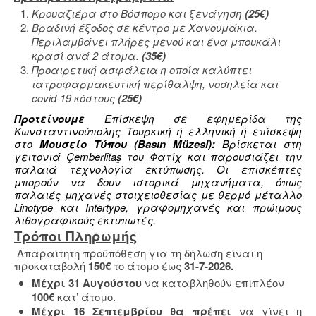
Κρουαζιέρα στο Βόσπορο και ξενάγηση
(25€)
Βραδινή έξοδος σε κέντρο με Χανουμάκια.
Περιλαμβάνει πλήρες μενού και ένα μπουκάλι
κρασί ανά 2 άτομα.
(
35
€)
Προαιρετική ασφάλεια η οποία καλύπτει
ιατροφαρμακευτική περίθαλψη, νοσηλεία και
covid-19 κόστους
(25€)
Προτείνουμε
Επίσκεψη σε εφημερίδα της
Κωνσταντινούπολης Τουρκική ή ελληνική ή επίσκεψη
στο
Μουσείο Τύπου (Basın Müzesi):
Βρίσκεται στη
γειτονιά Çemberlitaş του Φατίχ και παρουσιάζει την
παλαιά τεχνολογία εκτύπωσης. Οι επισκέπτες
μπορούν να δουν ιστορικά μηχανήματα, όπως
παλαιές μηχανές στοιχειοθεσίας με θερμό μέταλλο
Linotype και Intertype, γραφομηχανές και πρώιμους
λιθογραφικούς εκτυπωτές.
Τρόποι Πληρωμής
Απαραίτητη προϋπόθεση για τη δήλωση είναι η
προκαταβολή
150€
το άτομο έως
31-7-2026.
Μέχρι 31 Αυγούστου
να
καταβληθούν
επιπλέον
100€
κατ’ άτομο.
Μέχρι 16 Σεπτεμβρίου θα πρέπει
να γίνει η