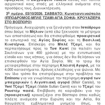
αρχοντικά καις στοές με ελληνικά ονόματα στις
προσόψεις τους. Διανυκτέρευση.
η
3
ημέρα, 03/10/2026, ΣΑΒΒΑΤΟ: Κωνσταντινούπολη
(ΙΠΠΟΔΡΟΜΟΣ-ΜΠΛΕ ΤΖΑΜΙ-ΑΓΙΑ ΣΟΦΙΑ- ΚΡΟΥΑΖΙΕΡΑ
ΣΤΟ ΒΟΣΠΟΡΟ)
Πρόγευμα. Αναχώρηση για ξενάγηση στον
Ιππόδρομο
όπου δούμε το
Μήλιον
(από εδώ ξεκινούσε το μέτρημα
των αποστάσεων) και θα επισκεφθούμε
προαιρετικά
το εσωτερικό της
Αγίας Σοφίας
και τη
Βασιλική
Κινστέρνα.
Επίσκεψη στο
Μπλέ
Τζαμί
, και θα
περπατήσουμε προς το
Τοπ Καπί
(το παλάτι των
Σουλτάνων για 400 χρόνια) με την εντυπωσιακή
είσοδο και τους κήπους, για όσους δεν θα θελήσουν να
επισκεφθούν την Αγία Σοφία. Με το τραμ θα
μεταφερθούμε στην περίφημη
Κλειστή Αγορά,
με τα
4.000 καταστήματα. Χρόνος ελεύθερος για ψώνια. Με
τον ίδιο τρόπο θα επιστρέψουμε στην προβλήτα του
Eminonu
για να γνωρίσουμε την περίφημη
αγορά των
μπαχαρικών
ή
Αιγυπτιακή αγορά
(Misir Carsisi), το
Yeni
Τζαμί Τζαμί
(Valide Sultan Camii)
και το
Τζαμί
του
Ρουστεμ πασά.
Επιβίβαση σε καραβάκι για την
(προαιρετική)
κρουαζιέρα στο Βόσπορο όπου καθώς
πλέετε ανάμεσα στην Ευρώπη και την Ασία, θα
θαυμάσετε εμβληματικά μνημεία όπως, το