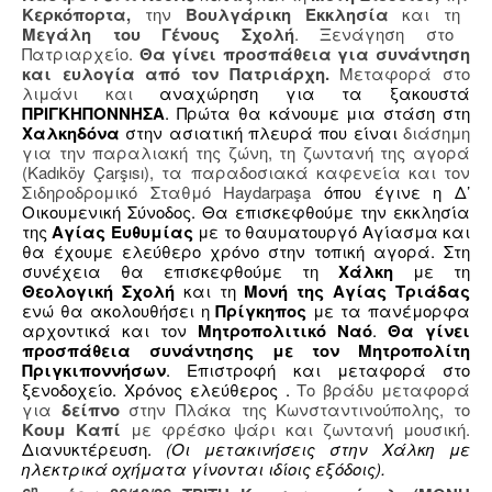
Κερκόπορτα,
την
Βουλγάρικη Εκκλησία
και τη
Μεγάλη του Γένους Σχολή
. Ξενάγηση στο
Πατριαρχείο.
Θα γίνει προσπάθεια για συνάντηση
και ευλογία από τον Πατριάρχη.
Μεταφορά στο
λιμάνι και
αναχώρηση για τα ξακουστά
ΠΡΙΓΚΗΠΟΝΝΗΣΑ
. Πρώτα θα κάνουμε μια στάση στη
Χαλκηδόνα
στην ασιατική πλευρά που είναι
διάσημη
για την παραλιακή της ζώνη, τη ζωντανή της αγορά
(Kadıköy Çarşısı), τα παραδοσιακά καφενεία και τον
Σιδηροδρομικό Σταθμό Haydarpaşa
όπου έγινε η Δ’
Οικουμενική Σύνοδος. Θα επισκεφθούμε την εκκλησία
της
Αγίας Ευθυμίας
με το θαυματουργό Αγίασμα και
θα έχουμε ελεύθερο χρόνο στην τοπική αγορά. Στη
συνέχεια θα επισκεφθούμε τη
Χάλκη
με τη
Θεολογική Σχολή
και τη
Μονή της Αγίας Τριάδας
ενώ θα ακολουθήσει η
Πρίγκηπος
με τα πανέμορφα
αρχοντικά και τον
Μητροπολιτικό Ναό
.
Θα γίνει
προσπάθεια συνάντησης με τον Μητροπολίτη
Πριγκιποννήσων
. Επιστροφή και μεταφορά στο
ξενοδοχείο. Χρόνος ελεύθερος .
Το βράδυ μεταφορά
για
δείπνο
στην Πλάκα της Κωνσταντινούπολης, το
Κουμ Καπί
με φρέσκο ψάρι και ζωντανή μουσική.
Διανυκτέρευση.
(Οι μετακινήσεις στην Χάλκη με
ηλεκτρικά οχήματα γίνονται ιδίοις εξόδοις).
η