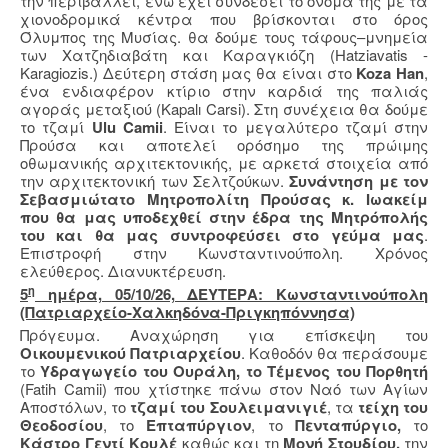
την περιβάλλει, ενώ έχει συνδέσει το όνομά της με τα
χιονοδρομικά κέντρα που βρίσκονται στο όρος
Όλυμπος της Μυσίας. θα δούμε τους τάφους–μνημεία
των Χατζηδιαβάτη και Καραγκιόζη (Hatziavatis -
Karagiozis.) Δεύτερη στάση μας θα είναι στο
Koza Han
,
ένα ενδιαφέρον κτίριο στην καρδιά της παλιάς
αγοράς μεταξιού (Kapalı Carsi). Στη συνέχεια θα δούμε
το τζαμί
Ulu Camii
. Είναι το μεγαλύτερο τζαμί στην
Προύσα και αποτελεί ορόσημο της πρώιμης
οθωμανικής αρχιτεκτονικής, με αρκετά στοιχεία από
την αρχιτεκτονική των Σελτζούκων.
Συνάντηση με τον
Σεβασμιώτατο Μητροπολίτη Προύσας κ. Ιωακείμ
που θα μας υποδεχθεί στην έδρα της Μητρόπολής
του και θα μας συντροφεύσει στο γεύμα μας
.
Επιστροφή στην Κωνσταντινούπολη. Χρόνος
ελεύθερος. Διανυκτέρευση.
η
5
ημέρα, 05/10/26, ΔΕΥΤΕΡΑ: Κωνσταντινούπολη
(Πατριαρχείο-Χαλκηδόνα-Πριγκηπόννησα)
Πρόγευμα. Αναχώρηση για επίσκεψη του
Οικουμενικού Πατριαρχείου
. Καθοδόν θα περάσουμε
το
Υδραγωγείο του Ουράλη, το Τέμενος του Πορθητή
(
Fatih
Camii
) που χτίστηκε πάνω στον Ναό των Αγίων
Αποστόλων, το
τζαμί του Σουλειμανιγιέ
, τα
τείχη του
Θεοδοσίου
, το
Επταπύργιον
, το
Πενταπύργιο,
το
Κάστρο Γεντί Κουλέ
καθώς και τη
Μονή Στουδίου,
την