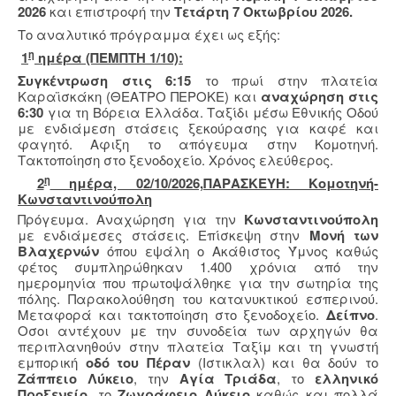
2026
και επιστροφή την
Τετάρτη 7 Οκτωβρίου 2026.
Το αναλυτικό πρόγραμμα έχει ως εξής:
η
1
ημέρα (ΠΕΜΠΤΗ 1/10):
Συγκέντρωση στις 6:15
το πρωί στην πλατεία
Καραϊσκάκη (ΘΕΑΤΡΟ ΠΕΡΟΚΕ) και
αναχώρηση στις
6:30
για τη Βόρεια Ελλάδα. Ταξίδι μέσω Εθνικής Οδού
με ενδιάμεση στάσεις ξεκούρασης για καφέ και
φαγητό. Αφιξη το απόγευμα στην Κομοτηνή.
Τακτοποίηση στο ξενοδοχείο. Χρόνος ελεύθερος.
η
2
ημέρα, 02/10/2026,ΠΑΡΑΣΚΕΥΗ: Κομοτηνή-
Κωνσταντινούπολη
Πρόγευμα. Αναχώρηση για την
Κωνσταντινούπολη
με ενδιάμεσες στάσεις. Επίσκεψη στην
Μονή των
Βλαχερνών
όπου εψάλη ο Ακάθιστος Ύμνος καθώς
φέτος συμπληρώθηκαν 1.400 χρόνια από την
ημερομηνία που πρωτοψάλθηκε για την σωτηρία της
πόλης. Παρακολούθηση του κατανυκτικού εσπερινού.
Μεταφορά και τακτοποίηση στο ξενοδοχείο.
Δείπνο
.
Οσοι αντέχουν με την συνοδεία των αρχηγών θα
περιπλανηθούν στην πλατεία Ταξίμ και τη γνωστή
εμπορική
οδό του Πέραν
(Ιστικλαλ) και θα δούν το
Ζάππειο Λύκειο
, την
Αγία Τριάδα
, το
ελληνικό
Προξενείο
, το
Ζωγράφειο Λύκειο
καθώς και πολλά