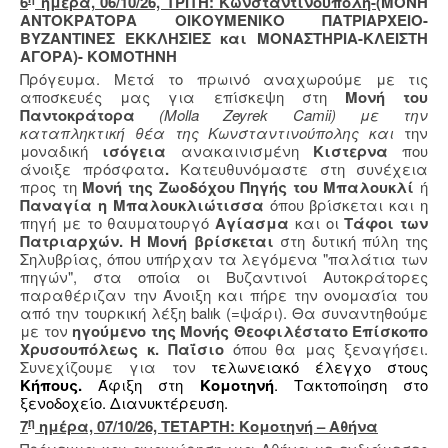
6
ημέρα, 06/10/26, ΤΡΙΤΗ: Κωνσταντινούπολη-
(ΜΟΝΗ
ΑΝΤΟΚΡΑΤΟΡΑ ΟΙΚΟΥΜΕΝΙΚΟ ΠΑΤΡΙΑΡΧΕΙΟ-
ΒΥΖΑΝΤΙΝΕΣ ΕΚΚΛΗΣΙΕΣ και ΜΟΝΑΣΤΗΡΙΑ-ΚΛΕΙΣΤΗ
ΑΓΟΡΑ)- ΚΟΜΟΤΗΝΗ
Πρόγευμα. Μετά το πρωινό αναχωρούμε με τις
αποσκευές μας για επίσκεψη στη
Μονή του
Παντοκράτορα
(Molla Zeyrek Camii) με την
καταπληκτική θέα της Κωνσταντινούπολης και
την
μοναδική
ισόγεια
ανακαινισμένη
Κιστερνα
που
άνοιξε πρόσφατα
.
Κατευθυνόμαστε στη συνέχεια
προς τη
Μονή της Ζωοδόχου Πηγής του Μπαλουκλί
ή
Παναγία η Μπαλουκλιώτισσα
όπου βρίσκεται και η
πηγή με το θαυματουργό
Αγίασμα
και οι
Τάφοι των
Πατριαρχών. Η Μονή βρίσκεται
στη δυτική πύλη της
Σηλυβρίας, όπου υπήρχαν τα λεγόμενα "παλάτια των
πηγών", στα οποία οι Βυζαντινοί Αυτοκράτορες
παραθέριζαν την Άνοιξη και πήρε την ονομασία του
από την τουρκική λέξη balık (=ψάρι). Θα συναντηθούμε
με τον
ηγούμενο της Μονής
Θεοφιλέστατο Επίσκοπο
Χρυσουπόλεως κ. Παΐσιο
όπου θα μας ξεναγήσει.
Συνεχίζουμε για τον
τελωνειακό έλεγχο στους
Κήπους.
Άφιξη στη
Κομοτηνή
. Τακτοποίηση στο
ξενοδοχείο. Διανυκτέρευση.
η
7
ημέρα, 07/10/26, ΤΕΤΑΡΤΗ: Κομοτηνή – Αθήνα