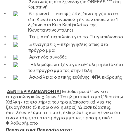
2 διαν/σεις στο ξενοδοχείο
ORFEAS
*** στη
Κομοτηνή
6 πρωινά – μπουφέ / 4 δείπνα ή γεύματα
στη Κωνσταντινούπολη εκ των οποίων το 1
δείπνο στ
o
Kum
Kapi
(πλάκα της
Κωνσταντινούπολης)
Τα εισιτήρια πλοίου για τα Πριγκηπόννησα
Ξεναγήσεις – περιηγήσεις όπως στο
πρόγραμμα
Αρχηγός-συνοδός
Ελληνόφωνα ξεναγό καθ’ όλη τη διάρκεια
του προγράμματος στην Πόλη
Ασφάλεια αστικής ευθύνης, ΦΠΑ εκδρομής
ΔΕΝ ΠΕΡΙΛΑΜΒΑΝ
ONTAI
Είσοδοι μουσείων και
αρχαιολογικών χώρων / Τα ηλεκτρικά αμαξίδια στην
Χάλκη / τα εισιτήρια του τραμ/ακουστικά για τις
ξεναγήσεις (5 ευρώ ανά ημέρα) /Διασκεδάσεις,
επιπλέον γεύματα, ποτά, εκδηλώσεις και γενικά ότι
αναγράφεται στο πρόγραμμα ως προαιρετικό /
Φιλοδωρήματα
Προαιρετικά Προγράμματα: