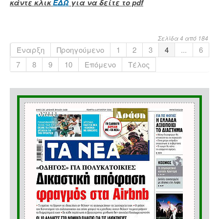
κάντε κλικ
ΕΔΩ
για να δείτε το pdf
Σελίδα 4 από 184
Έναρξη
Προηγούμενο
1
2
3
4
...
6
7
8
9
10
Επόμενο
Τέλος