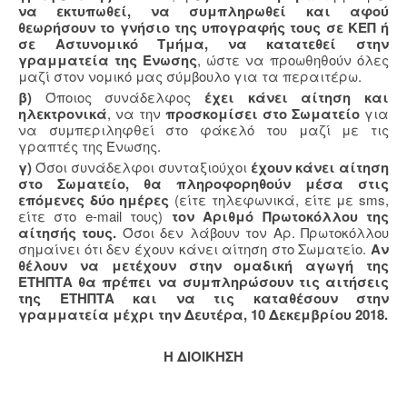
να εκτυπωθεί, να συμπληρωθεί και αφού
θεωρήσουν το γνήσιο της υπογραφής τους σε ΚΕΠ ή
σε Αστυνομικό Τμήμα, να κατατεθεί στην
γραμματεία της Ένωσης
, ώστε να προωθηθούν όλες
μαζί στον νομικό μας σύμβουλο για τα περαιτέρω.
β)
Όποιος συνάδελφος
έχει κάνει αίτηση και
ηλεκτρονικά
, να την
προσκομίσει στο Σωματείο
για
να συμπεριληφθεί στο φάκελό του μαζί με τις
γραπτές της Ένωσης.
γ)
Όσοι συνάδελφοι συνταξιούχοι
έχουν κάνει αίτηση
στο Σωματείο, θα πληροφορηθούν μέσα στις
επόμενες δύο ημέρες
(είτε τηλεφωνικά, είτε με sms,
είτε στο e-mail τους)
τον Αριθμό Πρωτοκόλλου της
αίτησής τους.
Όσοι δεν λάβουν τον Αρ. Πρωτοκόλλου
σημαίνει ότι δεν έχουν κάνει αίτηση στο Σωματείο.
Αν
θέλουν να μετέχουν στην ομαδική αγωγή της
ΕΤΗΠΤΑ θα πρέπει να συμπληρώσουν τις αιτήσεις
της ΕΤΗΠΤΑ και να τις καταθέσουν στην
γραμματεία μέχρι την Δευτέρα, 10 Δεκεμβρίου 2018.
Η ΔΙΟΙΚΗΣΗ