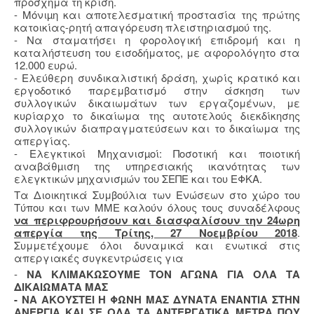
πρόσχημα τη κρίση.
- Μόνιµη και αποτελεσματική προστασία της πρώτης
κατοικίας-ρητή απαγόρευση πλειστηριασµού της.
- Να σταματήσει η φορολογική επιδρομή και η
καταλήστευση του εισοδήματος, με αφορολόγητο στα
12.000 ευρώ.
- Ελεύθερη συνδικαλιστική δράση, χωρίς κρατικό και
εργοδοτικό παρεμβατισμό στην άσκηση των
συλλογικών δικαιωμάτων των εργαζομένων, με
κυρίαρχο το δικαίωμα της αυτοτελούς διεκδίκησης
συλλογικών διαπραγματεύσεων και το δικαίωμα της
απεργίας.
- Ελεγκτικοί Μηχανισµοί: Ποσοτική και ποιοτική
αναβάθµιση της υπηρεσιακής ικανότητας των
ελεγκτικών µηχανισµών του ΣΕΠΕ και του ΕΦΚΑ.
Τα Διοικητικά Συμβούλια των Ενώσεων στο χώρο του
Τύπου και των ΜΜΕ καλούν όλους τους συναδέλφους
να περιφρουρήσουν και διασφαλίσουν την 24ωρη
απεργία της Τρίτης, 27 Νοεμβρίου 2018
.
Συμμετέχουμε όλοι δυναμικά και ενωτικά στις
απεργιακές συγκεντρώσεις για
-
ΝΑ ΚΛΙΜΑΚΩΣΟΥΜΕ ΤΟΝ ΑΓΩΝΑ ΓΙΑ ΟΛΑ ΤΑ
ΔΙΚΑΙΩΜΑΤΑ ΜΑΣ
- ΝΑ ΑΚΟΥΣΤΕΙ Η ΦΩΝΗ ΜΑΣ ΔΥΝΑΤΑ ΕΝΑΝΤΙΑ ΣΤΗΝ
ΑΝΕΡΓΙΑ ΚΑΙ ΣΕ ΟΛΑ ΤΑ ΑΝΤΕΡΓΑΤΙΚΑ ΜΕΤΡΑ ΠΟΥ