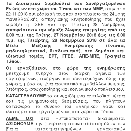
Τα Διοικητικά Συμβούλια των Συνεργαζόμενων
Ενώσεων στο χώρο του Τύπου και των ΜΜΕ
, στην από
22-11-2018 συνεδρίασή τους και στο πλαίσιο της 24ωρης
πανελλαδικής απεργιακής κινητοποίησης που έχει
κηρύξει η ΓΣΕΕ για την Τετάρτη 28 Νοεμβρίου,
αποφάσισαν την κήρυξη 24ωρης απεργίας από τις
6.00 π.μ. της Τρίτης, 27 Νοεμβρίου 2018 έως τις 6.00
π.μ. της Τετάρτης, 28 Νοεμβρίου 2018 σε όλα τα
Μέσα Μαζικής Ενημέρωσης (έντυπα,
ραδιοτηλεοπτικά, διαδικτυακά), στο δημόσιο και
ιδιωτικό τομέα, ΕΡΤ, ΓΓΕΕ, ΑΠΕ-ΜΠΕ, Γραφεία
Τύπου
.
Οι εργαζόμενοι στο χώρο της ενημέρωσης
μετέχουμε ενεργά στον διαρκή αγώνα των
εργαζομένων, ανέργων και συνταξιούχων όλης της
χώρας, μέσα σε ένα ασφυκτικό περιβάλλον ύφεσης,
λιτότητας, φτωχοποίησης και κοινωνικού αποκλεισμού.
ΚΑΤΑΓΓΕΛΛΟΥΜΕ
τα συνεχιζόμενα αντιλαϊκά μέτρα
και τις μνημονιακές δεσμεύσεις, που πλήττουν
κατάφωρα το σύνολο του Ελληνικού λαού και
ιδιαίτερα τους εργαζομένους στο χώρο του Τύπου.
ΛΕΜΕ ΟΧΙ
στα «υποκατώτατα» δικαιώματα.
ΑΞΙΩΝΟΥΜΕ
την έμπρακτη αποκατάσταση όλων των
βίαια καταστρατηγημένων εργασιακών