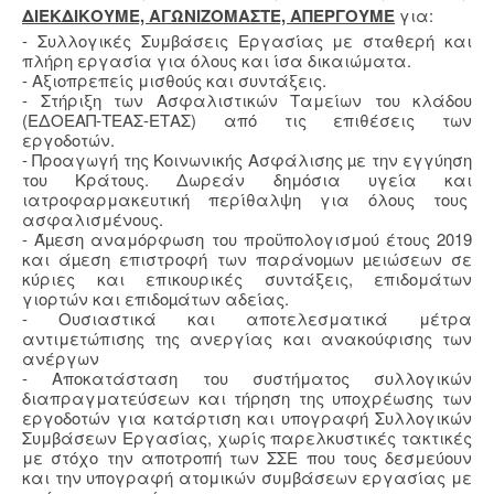
ΔΙΕΚΔΙΚΟΥΜΕ, ΑΓΩΝΙΖΟΜΑΣΤΕ, ΑΠΕΡΓΟΥΜΕ
για:
- Συλλογικές Συμβάσεις Εργασίας με σταθερή και
πλήρη εργασία για όλους και ίσα δικαιώματα.
- Αξιοπρεπείς μισθούς και συντάξεις.
- Στήριξη των Ασφαλιστικών Ταμείων του κλάδου
(ΕΔΟΕΑΠ-ΤΕΑΣ-ΕΤΑΣ) από τις επιθέσεις των
εργοδοτών.
- Προαγωγή της Κοινωνικής Ασφάλισης µε την εγγύηση
του Κράτους. Δωρεάν δημόσια υγεία και
ιατροφαρμακευτική περίθαλψη για όλους τους
ασφαλισμένους.
- Άµεση αναμόρφωση του προϋπολογισμού έτους 2019
και άµεση επιστροφή των παράνοµων µειώσεων σε
κύριες και επικουρικές συντάξεις, επιδομάτων
γιορτών και επιδοµάτων αδείας.
- Ουσιαστικά και αποτελεσματικά μέτρα
αντιμετώπισης της ανεργίας και ανακούφισης των
ανέργων
- Αποκατάσταση του συστήματος συλλογικών
διαπραγματεύσεων και τήρηση της υποχρέωσης των
εργοδοτών για κατάρτιση και υπογραφή Συλλογικών
Συμβάσεων Εργασίας, χωρίς παρελκυστικές τακτικές
με στόχο την αποτροπή των ΣΣΕ που τους δεσμεύουν
και την υπογραφή ατομικών συμβάσεων εργασίας με