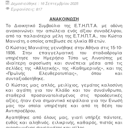
Δημοσιεύθηκε : 16 Σεπτεμβρίου 2025
Εμφανίσεις: 817
ΑΝΑΚΟΙΝΩΣΗ
Το Διοικητικό Συμβούλιο της Ε.Τ.Η.Π.Τ.Α. με οδύνη
ανακοινώνει την απώλεια ενός άξιου συναδέλφου,
από τα παλαιότερα μέλη της Ε.Τ.Η.Π.Τ.Α., του Κώστα
Μανιάτη, ο οποίος απεβίωσε σε ηλικία 89 ετών.
Ο Κώστας Μανιάτης γεννήθηκε στην Αθήνα στις 15-10-
1936. Στην επαγγελματική του σταδιοδρομία
υπηρέτησε τον Ημερήσιο Τύπο ως Λινοτύπης με
ιδιαίτερη αφοσίωση και συνέπεια μέσα από τις
σελίδες της «Αθλητικής», της «Καθημερινής», και της
«Πρωϊνής Ελευθεροτυπίας», όπου και
συνταξιοδοτήθηκε.
Ο Κώστας μας απλός, μειλίχιος, γεμάτος καλοσύνη
και αγάπη για τον Κλάδο και τον συνάνθρωπο,
σταθερά προσανατολισμένος στις προοδευτικές
αξίες, ήταν ένα σημαντικό κεφάλαιο για την Ενωσή
μας την οποία υπηρέτησε και από τη θέση του
Αντιπροέδρου.
Αγαπήθηκε από όλους μας, γιατί υπήρξε πάντοτε,
ευθύς και αληθινός. ειλικρινής, καθαρός, πιστός και
αφοσιωμένος συνεργάτης και φίλος.