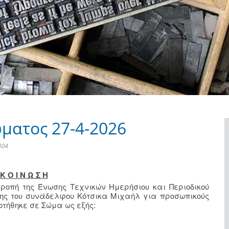
ματος 27-4-2026
404
Κ Ο Ι Ν Ω Σ Η
ιτροπή της Ένωσης Τεχνικών Ημερήσιου και Περιοδικού
ησης του συνάδελφου Κότσικα Μιχαήλ για προσωπικούς
τήθηκε σε Σώμα ως εξής: