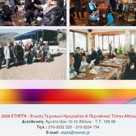
 2026 ΕΤΗΠΤΑ - Ένωση Τεχνικών Ημερησίου & Περιοδικού Τύπου Αθην
Διεύθυνση:
Αριστείδου 10-12 Αθήνα - Τ.Τ. 105 59
Τηλ.:
210-3232 225 - 210-3234 734
E-mail
:
etipta@otenet.gr