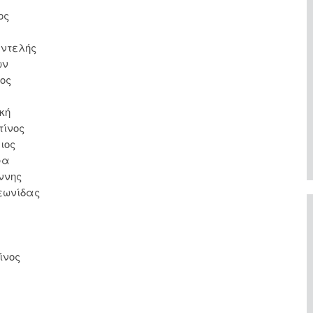
ς
τελής
ν
ος
κή
ος
ος
ρα
ης
ίδας
ος