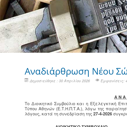
Αναδιάρθρωση Νέου Σώ
Δημοσιεύθηκε : 30 Απριλίου 2026
Εμφανίσεις: 
Α Ν Α 
Το Διοικητικό Συμβούλιο και η Εξελεγκτική Επ
Τύπου Αθηνών (Ε.Τ.Η.Π.Τ.Α.), λόγω της παραίτ
λόγους, κατά τη συνεδρίαση της
27-4-2026
συγκρο
ΔΙΟΙΚΗΤΙΚΟ ΣΥΜΒΟΥΛΙΟ