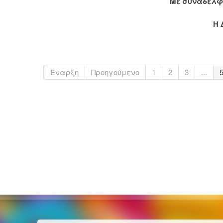
Με συναδελφ
Η 
Έναρξη
Προηγούμενο
1
2
3
...