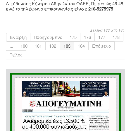
Διεύθυνσης Κέντρου Αθηνών του ΟΑΕΕ, Πειραιώς 46-48,
ενώ το τηλέφωνο επικοινωνίας είναι:
210-5275975
Σελίδα 183 από 184
Έναρξη
Προηγούμενο
175
176
177
178
...
180
181
182
183
184
Επόμενο
Τέλος