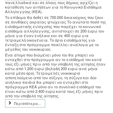
πανελλαδικά και σε όλους τους δήμους αρχίζει η
κατάθεση των αιτήσεων για τo Κοινωνικό Εισόδημα
Αλληλεγγύης (ΚΕΑ).
Το επίδομα θα δοθεί σε 700.000 δικαιούχους που ζουν
σε συνθήκες ακραίας φτώχειας Το ανώτατο ποσό της
εισοδηματικής ενίσχυσης που παρέχει το κοινωνικό
εισόδημα αλληλεγγύης, αντιστοιχεί σε 200 ευρώ τον
μήνα για έναν ενήλικα και σε 400 ευρώ για
τετραμελή οικογένεια. Tο όριο εισοδήματος για
ένταξη στο πρόγραμμα ποικίλλει ανάλογα με το
μέγεθος του νοικοκυριού.
Ένα άτομο που διαμένει μόνο του θα μπορεί να
ενταχθεί στο πρόγραμμα αν το εισόδημά του κατά
τους έξι μήνες πριν από την υποβολή της αίτησης ήταν
κάτω από 1.200 ευρώ (δηλαδή 200 ευρώ ανά μήνα
κατά μέσο όρο). Τετραμελές νοικοκυριό
αποτελούμενο από τον σύζυγο, τη σύζυγο και δύο
ανήλικα παιδιά θα μπορεί να ενταχθεί στο
πρόγραμμα ΚΕΑ μόνο αν το συνολικό εισόδημά του
είναι κάτω από 2.400 ευρώ κατά τους έξι μήνες πριν
από την υποβολή της αίτησης.
Περισσότερα...