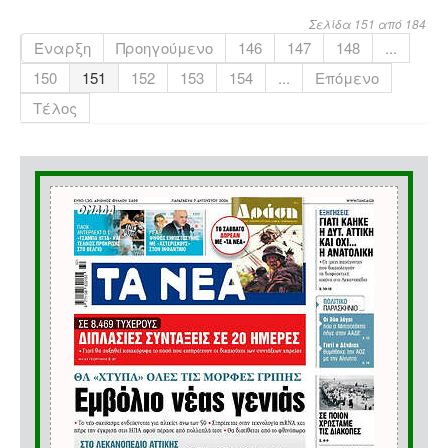
Σελίδα 151 από 184
Έναρξη
Προηγούμενο
146
147
148
...
150
151
152
153
154
...
Επόμενο
Τέλος