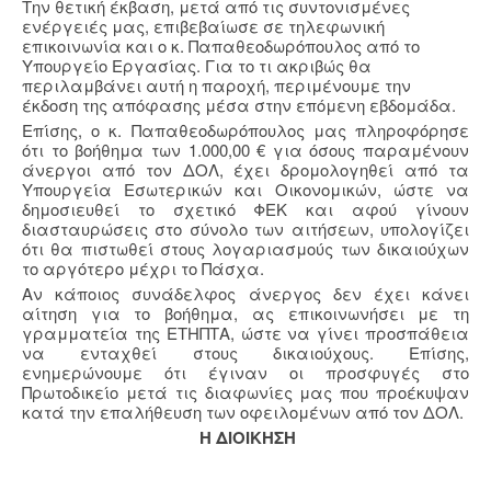
Την θετική έκβαση, μετά από τις συντονισμένες
ενέργειές μας, επιβεβαίωσε σε τηλεφωνική
επικοινωνία και ο κ. Παπαθεοδωρόπουλος από το
Υπουργείο Εργασίας. Για το τι ακριβώς θα
περιλαμβάνει αυτή η παροχή, περιμένουμε την
έκδοση της απόφασης μέσα στην επόμενη εβδομάδα.
Επίσης, ο κ. Παπαθεοδωρόπουλος μας πληροφόρησε
ότι το βοήθημα των 1.000,00 € για όσους παραμένουν
άνεργοι από τον ΔΟΛ, έχει δρομολογηθεί από τα
Υπουργεία Εσωτερικών και Οικονομικών, ώστε να
δημοσιευθεί το σχετικό ΦΕΚ και αφού γίνουν
διασταυρώσεις στο σύνολο των αιτήσεων, υπολογίζει
ότι θα πιστωθεί στους λογαριασμούς των δικαιούχων
το αργότερο μέχρι το Πάσχα.
Αν κάποιος συνάδελφος άνεργος δεν έχει κάνει
αίτηση για το βοήθημα, ας επικοινωνήσει με τη
γραμματεία της ΕΤΗΠΤΑ, ώστε να γίνει προσπάθεια
να ενταχθεί στους δικαιούχους. Επίσης,
ενημερώνουμε ότι έγιναν οι προσφυγές στο
Πρωτοδικείο μετά τις διαφωνίες μας που προέκυψαν
κατά την επαλήθευση των οφειλομένων από τον ΔΟΛ.
Η ΔΙΟΙΚΗΣΗ