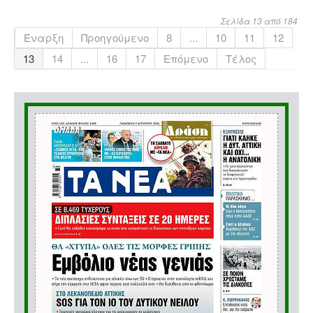
Σελίδα 13 από 184
Έναρξη
Προηγούμενο
8
...
10
11
12
13
14
...
16
17
Επόμενο
Τέλος