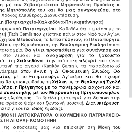
η με τον Σεβασμιώτατο Μητροπολίτη Προύσας κ.
της Μητρόπολής του και θα μας συντροφεύσει στο
. Χρόνος ελεύθερος. Διανυκτέρευση.
ολη (Πατριαρχείο-Χαλκηδόνα-Πριγκηπόννησα)
ουμενικού Πατριαρχείου
. Καθοδόν θα περάσουμε το
ητή
(
Fatih
Camii
) που χτίστηκε πάνω στον Ναό των Αγίων
ίχη του Θεοδοσίου
, το
Επταπύργιον
, το
Πενταπύργιο,
δίου,
την
Κερκόπορτα,
την
Βουλγάρικη Εκκλησία
και
τριαρχείο.
Θα γίνει προσπάθεια για συνάντηση και
στο λιμάνι και
αναχώρηση για τα ξακουστά
άση στη
Χαλκηδόνα
στην ασιατική πλευρά που είναι
τανή της αγορά (Kadıköy Çarşısı), τα παραδοσιακά
ydarpaşa
όπου έγινε η Δ’ Οικουμενική Σύνοδος. Θα
μίας
με το θαυματουργό Αγίασμα και θα έχουμε
εια θα επισκεφθούμε τη
Χάλκη
με τη
Θεολογική Σχολή
υθήσει η
Πρίγκηπος
με τα πανέμορφα αρχοντικά και
α συνάντησης με τον Μητροπολίτη Πριγκιποννήσων
.
νος ελεύθερος .
Το βράδυ μεταφορά για
δείπνο
στην
ε φρέσκο ψάρι και ζωντανή μουσική.
Διανυκτέρευση.
τα γίνονται ιδίοις εξόδοις).
-
(ΜΟΝΗ ΑΝΤΟΚΡΑΤΟΡΑ ΟΙΚΟΥΜΕΝΙΚΟ ΠΑΤΡΙΑΡΧΕΙΟ-
ΙΣΤΗ ΑΓΟΡΑ)- ΚΟΜΟΤΗΝΗ
ε τις αποσκευές μας για επίσκεψη στη
Μονή του