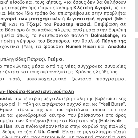
ακή είσοδο και τους κήπους, για όσους δεν θα θελήσουν
θα μεταφερθούμε στην περίφημη
Κλειστή Αγορά,
με τα
α. Με τον ίδιο τρόπο θα επιστρέψουμε στην προβλήτα
η
αγορά των μπαχαρικών
ή
Αιγυπτιακή αγορά
(Misir
mii)
και το
Τζαμί
του
Ρουστεμ πασά.
Επιβίβαση σε
το Βόσπορο όπου καθώς πλέετε ανάμεσα στην Ευρώπη
νημεία όπως, το εντυπωσιακό παλάτι
Dolmabahçe,
το
πρώτη γέφυρα του Βοσπόρου, τον θρυλικό
Πύργο της
χοντικά (Yalı), τα φρούρια
Rumeli Hisarı
και
Anadolu
υμπληγάδες Πέτρες).
Γεύμα.
ο περνώντας μέσα από τις νέες σύγχρονες συνοικίες
κέντρα και τους ουρανοξύστες. Χρόνος ελεύθερος.
ι ποτό, μουσικοχορευτικό ζωντανό πρόγραμμα.
ολη- Προύσα-Κωνσταντινούπολη
ούσα,
την τέταρτη μεγαλύτερη πόλη της βορειοδυτικής
μαρά. Η πόλη αναφέρεται συχνά και ως "Yesil Bursa",
θμων πάρκων της και του πράσινου τοπίου που την
με τα χιονοδρομικά κέντρα που βρίσκονται στο όρος
μεία των Χατζηδιαβάτη και Καραγκιόζη (Hatziavatis -
a Han
, ένα ενδιαφέρον κτίριο στην καρδιά της παλιάς
α δούμε το τζαμί
Ulu Camii
. Είναι το μεγαλύτερο τζαμί
 οθωμανικής αρχιτεκτονικής, με αρκετά στοιχεία από