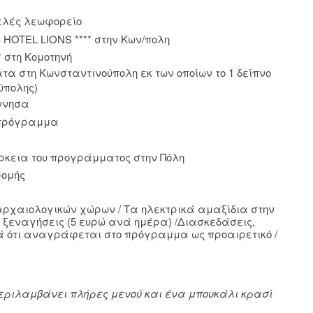
ελές λεωφορείο
S
HOTEL
LIONS
**** στην Κων/πολη
* στη Κομοτηνή
ατα στη Κωνσταντινούπολη εκ των οποίων το 1 δείπνο
ύπολης)
όννησα
 πρόγραμμα
ρκεια του προγράμματος στην Πόλη
ρομής
 αρχαιολογικών χώρων / Τα ηλεκτρικά αμαξίδια στην
ις ξεναγήσεις (5 ευρώ ανά ημέρα) /Διασκεδάσεις,
κά ότι αναγράφεται στο πρόγραμμα ως προαιρετικό /
Περιλαμβάνει πλήρες μενού και ένα μπουκάλι κρασί