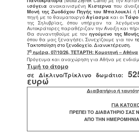
Παντοκράτορα
(Molla Zeyrek Camii) με την κα
ισόγεια
ανακαινισμένη
Κιστερνα
που άνοι
Μονή της Ζωοδόχου Πηγής του Μπαλουκλί
ή
πηγή με το θαυματουργό
Αγίασμα
και οι
Τάφοι
της Σηλυβρίας, όπου υπήρχαν τα λεγόμενα
Αυτοκράτορες παραθέριζαν την Άνοιξη και πήρε 
Θα συναντηθούμε με τον
ηγούμενο της Μονή
όπου θα μας ξεναγήσει. Συνεχίζουμε για τον
τε
Τακτοποίηση στο ξενοδοχείο. Διανυκτέρευση.
η
7
ημέρα, 07/10/26, ΤΕΤΑΡΤΗ: Κομοτηνή – Αθήνα
Πρόγευμα και αναχώρηση για Αθήνα με ενδιάμ
Τιμή το άτομο
52
σε Δίκλινο/Τρίκλινο δωμάτιο:
ευρώ
Διαβατήριο ή ταυτότ
ΓΙΑ ΚΑΤΟΧ
ΠΡΕΠΕΙ ΤΟ ΔΙΑΒΑΤΗΡΙΟ ΣΑΣ Ν
ΑΠΟ ΤΗΝ ΗΜΕΡΟΜΗΝΙΑ 