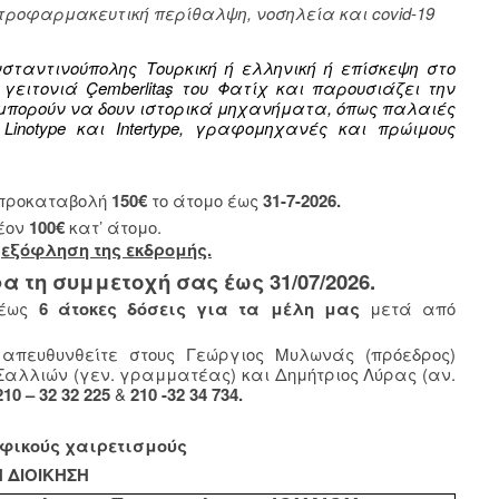
τροφαρμακευτική περίθαλψη, νοσηλεία και covid-19
σταντινούπολης Τουρκική ή ελληνική ή επίσκεψη στο
γειτονιά Çemberlitaş του Φατίχ και παρουσιάζει την
μπορούν να δουν ιστορικά μηχανήματα, όπως παλαιές
inotype και Intertype, γραφομηχανές και πρώιμους
η προκαταβολή
150€
το άτομο έως
31-7-2026.
έον
100€
κατ’ άτομο.
η
εξόφληση της εκδρομής.
τη συμμετοχή σας έως 31/07/2026.
έως
6 άτοκες δόσεις για τα μέλη μας
μετά από
απευθυνθείτε στους Γεώργιος Μυλωνάς (πρόεδρος)
αλλιών (γεν. γραμματέας) και Δημήτριος Λύρας (αν.
210 – 32 32 225
&
210 -32 34 734.
φικούς χαιρετισμούς
Η ΔΙΟΙΚΗΣΗ