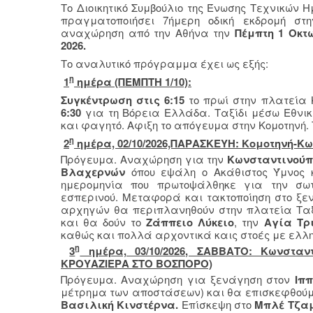
Το Διοικητικό Συμβούλιο της Ένωσης Τεχνικών 
πραγματοποιήσει 7ήμερη οδική εκδρομή σ
αναχώρηση από την Αθήνα την
Πέμπτη 1 Οκτ
2026.
Το αναλυτικό πρόγραμμα έχει ως εξής:
η
1
ημέρα (ΠΕΜΠΤΗ 1/10):
Συγκέντρωση στις 6:15
το πρωί στην πλατεία
6:30
για τη Βόρεια Ελλάδα. Ταξίδι μέσω Εθνι
και φαγητό. Αφιξη το απόγευμα στην Κομοτηνή. 
η
2
ημέρα, 02/10/2026,ΠΑΡΑΣΚΕΥΗ: Κομοτηνή-Κ
Πρόγευμα. Αναχώρηση για την
Κωνσταντινού
Βλαχερνών
όπου εψάλη ο Ακάθιστος Ύμνος 
ημερομηνία που πρωτοψάλθηκε για την σωτ
εσπερινού. Μεταφορά και τακτοποίηση στο ξε
αρχηγών θα περιπλανηθούν στην πλατεία Ταξ
και θα δούν το
Ζάππειο Λύκειο
, την
Αγία Τρ
καθώς και πολλά αρχοντικά καις στοές με ελλη
η
3
ημέρα, 03/10/2026, ΣΑΒΒΑΤΟ: Κωνσταν
ΚΡΟΥΑΖΙΕΡΑ ΣΤΟ ΒΟΣΠΟΡΟ)
Πρόγευμα. Αναχώρηση για ξενάγηση στον
Ιπ
μέτρημα των αποστάσεων) και θα επισκεφθού
Βασιλική Κινστέρνα.
Επίσκεψη στο
Μπλέ
Τζα