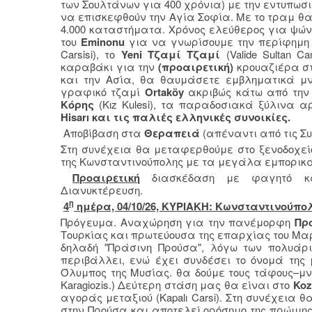
των Σουλτάνων για 400 χρόνια) με την εντυπωσι
να επισκεφθούν την Αγία Σοφία. Με το τραμ 
4.000 καταστήματα. Χρόνος ελεύθερος για ψώνι
του
Eminonu
για να γνωρίσουμε την περίφημ
Carsisi), το
Yeni
Τζαμί Τζαμί
(Valide Sultan Ca
καραβάκι για την
(προαιρετική)
κρουαζιέρα σ
και την Ασία, θα θαυμάσετε εμβληματικά μ
γραφικό τζαμί
Ortaköy
ακριβώς κάτω από την 
Κόρης
(Kız Kulesi), τα παραδοσιακά ξύλινα αρ
Hisarı και τις παλιές ελληνικές συνοικίες.
Αποβίβαση στα
Θεραπειά
(απέναντι από τις Σ
Στη συνέχεια θα μεταφερθούμε στο ξενοδοχεί
της Κωνσταντινούπολης με τα μεγάλα εμπορικά 
Προαιρετική
διασκέδαση με φαγητό κα
Διανυκτέρευση.
η
4
ημέρα, 04/10/26, ΚΥΡΙΑΚΗ: Κωνσταντινούπ
Πρόγευμα. Αναχώρηση για την πανέμορφη
Πρ
Τουρκίας και πρωτεύουσα της επαρχίας του Μαρ
δηλαδή "Πράσινη Προύσα", λόγω των πολυάρι
περιβάλλει, ενώ έχει συνδέσει το όνομά της 
Όλυμπος της Μυσίας. θα δούμε τους τάφους–μνη
Karagiozis.) Δεύτερη στάση μας θα είναι στο
Koz
αγοράς μεταξιού (Kapalı Carsi). Στη συνέχεια θ
στην Προύσα και αποτελεί ορόσημο της πρώιμης