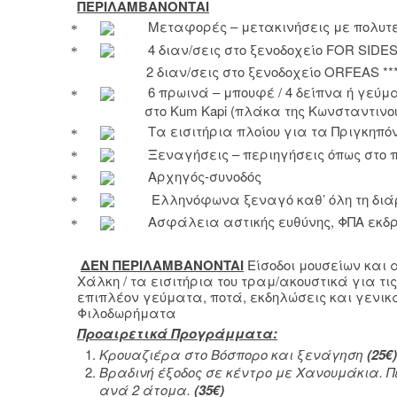
ΠΕΡΙΛΑΜΒΑΝΟΝΤΑΙ
Μεταφορές – μετακινήσεις με πολυτ
4 διαν/σεις στο ξενοδοχείο
FOR
SIDE
2 διαν/σεις στο ξενοδοχείο
ORFEAS
**
6 πρωινά – μπουφέ / 4 δείπνα ή γεύμ
στ
o
Kum
Kapi
(πλάκα της Κωνσταντινο
Τα εισιτήρια πλοίου για τα Πριγκηπ
Ξεναγήσεις – περιηγήσεις όπως στο
Αρχηγός-συνοδός
Ελληνόφωνα ξεναγό καθ’ όλη τη διά
Ασφάλεια αστικής ευθύνης, ΦΠΑ εκδ
ΔΕΝ ΠΕΡΙΛΑΜΒΑΝ
ONTAI
Είσοδοι μουσείων και
Χάλκη / τα εισιτήρια του τραμ/ακουστικά για τ
επιπλέον γεύματα, ποτά, εκδηλώσεις και γενι
Φιλοδωρήματα
Προαιρετικά Προγράμματα:
Κρουαζιέρα στο Βόσπορο και ξενάγηση
(25€)
Βραδινή έξοδος σε κέντρο με Χανουμάκια. 
ανά 2 άτομα.
(
35
€)