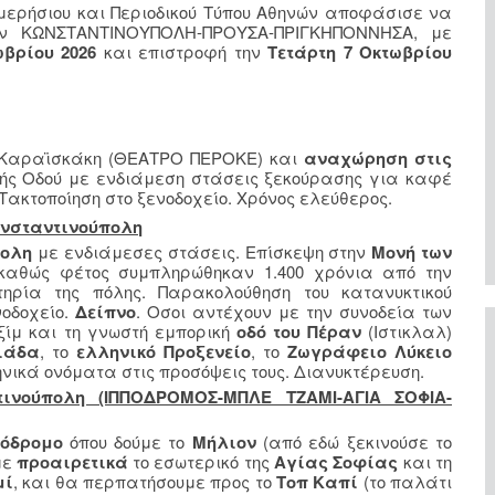
Ημερήσιου και Περιοδικού Τύπου Αθηνών αποφάσισε να
την ΚΩΝΣΤΑΝΤΙΝΟΥΠΟΛΗ-ΠΡΟΥΣΑ-ΠΡΙΓΚΗΠΟΝΝΗΣΑ, με
ωβρίου 2026
και επιστροφή την
Τετάρτη 7 Οκτωβρίου
 Καραϊσκάκη (ΘΕΑΤΡΟ ΠΕΡΟΚΕ) και
αναχώρηση στις
κής Οδού με ενδιάμεση στάσεις ξεκούρασης για καφέ
Τακτοποίηση στο ξενοδοχείο. Χρόνος ελεύθερος.
ωνσταντινούπολη
πολη
με ενδιάμεσες στάσεις. Επίσκεψη στην
Μονή των
καθώς φέτος συμπληρώθηκαν 1.400 χρόνια από την
ηρία της πόλης. Παρακολούθηση του κατανυκτικού
νοδοχείο.
Δείπνο
. Οσοι αντέχουν με την συνοδεία των
ίμ και τη γνωστή εμπορική
οδό του Πέραν
(Ιστικλαλ)
ιάδα
, το
ελληνικό Προξενείο
, το
Ζωγράφειο Λύκειο
νικά ονόματα στις προσόψεις τους. Διανυκτέρευση.
τινούπολη (ΙΠΠΟΔΡΟΜΟΣ-ΜΠΛΕ ΤΖΑΜΙ-ΑΓΙΑ ΣΟΦΙΑ-
πόδρομο
όπου δούμε το
Μήλιον
(από εδώ ξεκινούσε το
με
προαιρετικά
το εσωτερικό της
Αγίας Σοφίας
και τη
μί
, και θα περπατήσουμε προς το
Τοπ Καπί
(το παλάτι