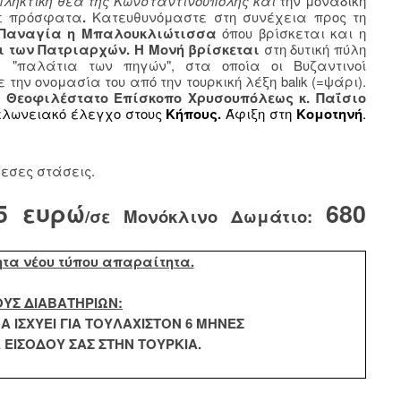
ταπληκτική θέα της Κωνσταντινούπολης και
την μοναδική
ξε πρόσφατα
.
Κατευθυνόμαστε στη συνέχεια προς τη
Παναγία η Μπαλουκλιώτισσα
όπου βρίσκεται και η
 των Πατριαρχών. Η Μονή βρίσκεται
στη δυτική πύλη
 "παλάτια των πηγών", στα οποία οι Βυζαντινοί
την ονομασία του από την τουρκική λέξη balık (=ψάρι).
ς
Θεοφιλέστατο Επίσκοπο Χρυσουπόλεως κ. Παΐσιο
λωνειακό έλεγχο στους
Κήπους.
Άφιξη στη
Κομοτηνή
.
εσες στάσεις.
5 ευρώ
680
/σε Μονόκλινο Δωμάτιο:
ητα νέου τύπου απαραίτητα.
ΟΥΣ ΔΙΑΒΑΤΗΡΙΩΝ:
Α ΙΣΧΥΕΙ ΓΙΑ ΤΟΥΛΑΧΙΣΤΟΝ 6 ΜΗΝΕΣ
ΕΙΣΟΔΟΥ ΣΑΣ ΣΤΗΝ ΤΟΥΡΚΙΑ.