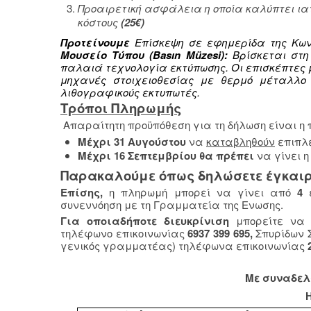
Προαιρετική ασφάλεια η οποία καλύπτει ια
κόστους
(25€)
Προτείνουμε
Επίσκεψη σε εφημερίδα της Κων
Μουσείο Τύπου (Basın Müzesi):
Βρίσκεται στη 
παλαιά τεχνολογία εκτύπωσης. Οι επισκέπτες 
μηχανές στοιχειοθεσίας με θερμό μέταλλο L
λιθογραφικούς εκτυπωτές.
Τρόποι Πληρωμής
Απαραίτητη προϋπόθεση για τη δήλωση είναι 
Μέχρι 31 Αυγούστου
να
καταβληθούν
επιπλ
Μέχρι 16 Σεπτεμβρίου θα πρέπει
να γίνει 
Παρακαλούμε όπως δηλώσετε έγκαιρα 
Επίσης,
η πληρωμή μπορεί να γίνει από
4
συνεννόηση με τη Γραμματεία της Ενωσης.
Για οποιαδήποτε διευκρίνιση
μπορείτε να 
τηλέφωνο επικοινωνίας
6937 399 695,
Σπυρίδων Σ
γενικός γραμματέας) τηλέφωνα επικοινωνίας
Με συναδελ