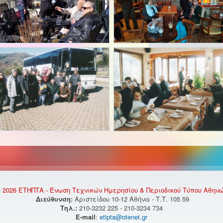
 2026 ΕΤΗΠΤΑ - Ένωση Τεχνικών Ημερησίου & Περιοδικού Τύπου Αθην
Διεύθυνση:
Αριστείδου 10-12 Αθήνα - Τ.Τ. 105 59
Τηλ.:
210-3232 225 - 210-3234 734
E-mail
:
etipta@otenet.gr