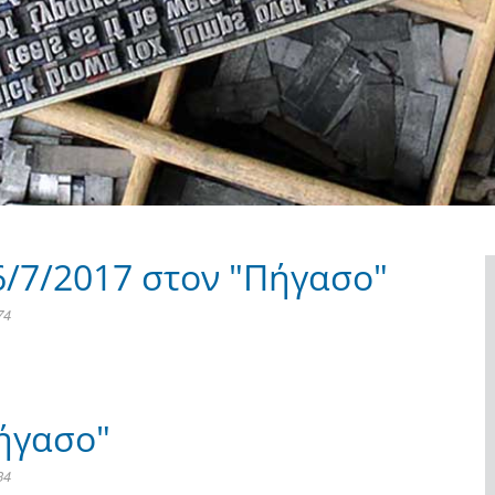
6/7/2017 στον "Πήγασο"
74
ήγασο"
34