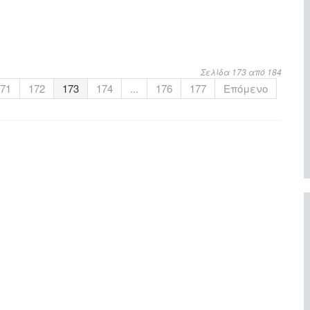
Σελίδα 173 από 184
71
172
173
174
...
176
177
Επόμενο