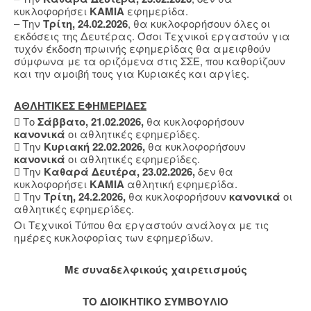
κυκλοφορήσει
ΚΑΜΙΑ
εφημερίδα.
– Την
Τρίτη, 24.02.2026
, θα κυκλοφορήσουν όλες οι
εκδόσεις της Δευτέρας. Όσοι Τεχνικοί εργαστούν για
τυχόν έκδοση πρωινής εφημερίδας θα αμειφθούν
σύμφωνα με τα οριζόμενα στις ΣΣΕ, που καθορίζουν
και την αμοιβή τους για Κυριακές και αργίες.
ΑΘΛΗΤΙΚΕΣ ΕΦΗΜΕΡΙΔΕΣ
 Το
Σάββατο, 21.02.2026,
θα κυκλοφορήσουν
κανονικά
οι αθλητικές εφημερίδες.
 Την
Κυριακή 22.02.2026,
θα κυκλοφορήσουν
κανονικά
οι αθλητικές εφημερίδες.
 Την
Καθαρά Δευτέρα, 23.02.2026,
δεν θα
κυκλοφορήσει
ΚΑΜΙΑ
αθλητική εφημερίδα.
 Την
Τρίτη, 24.2.2026,
θα κυκλοφορήσουν
κανονικά
οι
αθλητικές εφημερίδες.
Οι Τεχνικοί Τύπου θα εργαστούν ανάλογα με τις
ημέρες κυκλοφορίας των εφημερίδων.
Mε συναδελφικούς χαιρετισμούς
ΤΟ ΔΙΟΙΚΗΤΙΚΟ ΣΥΜΒΟΥΛΙΟ