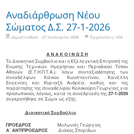
Αναδιάρθρωση Νέου
Σώματος Δ.Σ. 27-1-2026
Δημοσιεύθηκε : 27 Ιανουαρίου 2026
Εμφανίσεις: 634
Α Ν Α Κ Ο Ι Ν Ω Σ Η
Το Διοικητικό Συμβούλιο και η Εξελεγκτική Επιτροπή της
Ένωσης Τεχνικών Ημερήσιου και Περιοδικού Τύπου
Αθηνών (Ε.Τ.Η.Π.Τ.Α.), λόγω συνταξιοδότησης των
συναδέλφων Χάικου Κωνσταντίνου, Κανέλλη
Ευγενίας και Κυριαζή Ανδρέα, καθώς και της
παραίτησης της συναδέλφου Κολοκούρη Γεωργίας για
προσωπικούς λόγους, κατά τη συνεδρίαση της
27-1-2026
συγκροτήθηκε σε Σώμα ως εξής:
Διοικητικό Συμβούλιο
ΠΡΟΕΔΡΟΣ
Μυλωνάς Γεώργιος
Α΄ ΑΝΤΙΠΡΟΕΔΡΟΣ
Διάκος Σπυρίδων