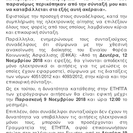
παρανόμως περικόπηκαν από την σύνταξή μου και
να καταβάλλεται στο εξής αυτή ακέραια».
Εφιστούμε την προσοχή στους συναδέλφους, κατά την
συμπλήρωση της ηλεκτρονικής αίτησης να επιλέξουν
όλους τους φορείς από τους οποίους λαμβάνουν κύρια
και επικουρική σύνταξη.
Παράλληλα, ενημερώνουμε τους συνταξιούχους
συναδέλφους ότι σύμφωνα με την χθεσινή
ανακοίνωση της διοίκησης του Ενιαίου Φορέα
Κοινωνικής Ασφάλισης (ΕΦΚΑ): «Από τη
Δευτέρα, 12
Νοεμβρίου 2018
και εφεξής, θα γίνονται αποδεκτές
μόνο ηλεκτρονικά οι αιτήσεις για τις μειώσεις οι
οποίες έχουν εφαρμοστεί, σύμφωνα με τις διατάξεις
των νόμων 4051/2012 και 4093/2012, στην κύρια και την
επικουρική σύνταξη».
Ως εκ τούτου, η δυνατότητα κατάθεσης στην ΕΤΗΠΤΑ
των χειρόγραφων αιτήσεων θα είναι εφικτή μέχρι
την
Παρασκευή 9 Νοεμβρίου 2018
και ώρα
12:00
το
μεσημέρι.
Επιπλέον, όσοι συνάδελφοι συνταξιούχοι δεν έχουν τη
δυνατότητα να υποβάλλουν τις αιτήσεις ηλεκτρονικά
μόνοι τους, μπορούν να προσέρχονται στη
Γραμματεία της ΕΤΗΠΤΑ, αφού επικοινωνήσουν
πρώτα στα τηλέφωνα της Ενωσης, από τη
Δευτέρα 19