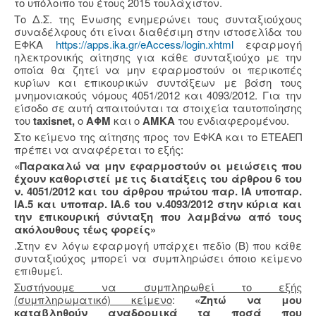
το υπόλοιπο του έτους 2015 τουλάχιστον.
Το Δ.Σ. της Ένωσης ενημερώνει τους συνταξιούχους
συναδέλφους ότι είναι διαθέσιμη στην ιστοσελίδα του
ΕΦΚΑ
https://apps.ika.gr/eAccess/login.xhtml
εφαρμογή
ηλεκτρονικής αίτησης για κάθε συνταξιούχο με την
οποία θα ζητεί να μην εφαρμοστούν οι περικοπές
κυρίων και επικουρικών συντάξεων με βάση τους
μνημονιακούς νόμους 4051/2012 και 4093/2012. Για την
είσοδο σε αυτή απαιτούνται τα στοιχεία ταυτοποίησης
του
taxisnet,
o
ΑΦΜ
και ο
ΑΜΚΑ
του ενδιαφερομένου.
Στο κείμενο της αίτησης προς τον ΕΦΚΑ και το ΕΤΕΑΕΠ
πρέπει να αναφέρεται το εξής:
«Παρακαλώ να μην εφαρμοστούν οι μειώσεις που
έχουν καθοριστεί με τις διατάξεις του άρθρου 6 του
ν. 4051/2012 και του άρθρου πρώτου παρ. ΙΑ υποπαρ.
ΙΑ.5 και υποπαρ. ΙΑ.6 του ν.4093/2012 στην κύρια και
την επικουρική σύνταξη που λαμβάνω από τους
ακόλουθους τέως φορείς»
.Στην εν λόγω εφαρμογή υπάρχει πεδίο (Β) που κάθε
συνταξιούχος μπορεί να συμπληρώσει όποιο κείμενο
επιθυμεί.
Συστήνουμε να συμπληρωθεί το εξής
(συμπληρωματικό) κείμενο
:
«Ζητώ να μου
καταβληθούν αναδρομικά τα ποσά που