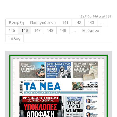
Σελίδα 146 από 184
Έναρξη
Προηγούμενο
141
142
143
...
145
146
147
148
149
...
Επόμενο
Τέλος