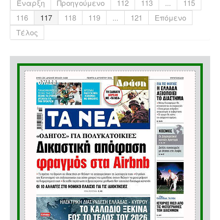
Έναρξη
Προηγούμενο
112
113
...
115
116
117
118
119
...
121
Επόμενο
Τέλος