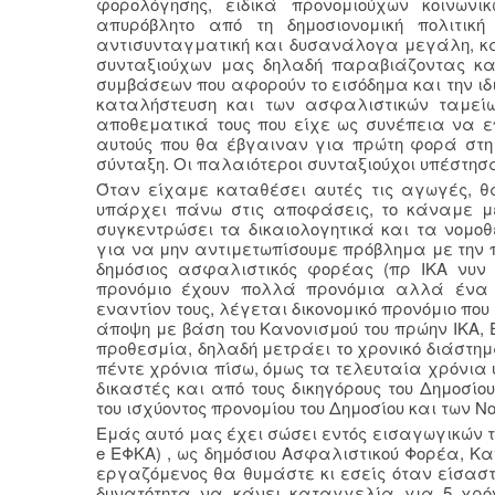
φορολόγησης, ειδικά προνομιούχων κοινωνι
απυρόβλητο από τη δημοσιονομική πολιτικ
αντισυνταγματική και δυσανάλογα μεγάλη, και
συνταξιούχων μας δηλαδή παραβιάζοντας κα
συμβάσεων που αφορούν το εισόδημα και την ιδ
καταλήστευση και των ασφαλιστικών ταμείω
αποθεματικά τους που είχε ως συνέπεια να ε
αυτούς που θα έβγαιναν για πρώτη φορά στη σ
σύνταξη. Οι παλαιότεροι συνταξιούχοι υπέστησα
Όταν είχαμε καταθέσει αυτές τις αγωγές, θα
υπάρχει πάνω στις αποφάσεις, το κάναμε μ
συγκεντρώσει τα δικαιολογητικά και τα νομ
για να μην αντιμετωπίσουμε πρόβλημα με την 
δημόσιος ασφαλιστικός φορέας (πρ ΙΚΑ νυν
προνόμιο έχουν πολλά προνόμια αλλά ένα 
εναντίον τους, λέγεται δικονομικό προνόμιο πο
άποψη με βάση του Κανονισμού του πρώην ΙΚΑ,
προθεσμία, δηλαδή μετράει το χρονικό διάστη
πέντε χρόνια πίσω, όμως τα τελευταία χρόνια
δικαστές και από τους δικηγόρους του Δημοσ
του ισχύοντος προνομίου του Δημοσίου και των Ν
Εμάς αυτό μας έχει σώσει εντός εισαγωγικών το
e ΕΦΚΑ) , ως δημόσιου Ασφαλιστικού Φορέα, Κ
εργαζόμενος θα θυμάστε κι εσείς όταν είσαστ
δυνατότητα να κάνει καταγγελία για 5 χρόν