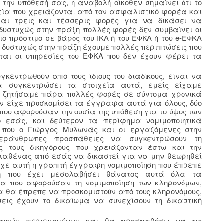
ην υπόθεσή σας, η αναβολή οίκοθεν σημαίνει ότι το
χεία που χρειάζονται από τον ασφαλιστικό φορέα και
 και τρεις και τέσσερις φορές για να δικάσει να
δυστυχώς στην πράξη πολλές φορές δεν συμβαίνει οι
ο πρόστιμο σε βάρος του ΙΚΑ ή του ΕΦΚΑ ή του e-ΕΦΚΑ
 δυστυχώς στην πράξη έχουμε πολλές περιπτώσεις που
ται οι υπηρεσίες του ΕΦΚΑ που δεν έχουν φέρει τα
κεντρωθούν από τους ίδιους του διαδίκους, είναι να
 συγκεντρώσει τα στοιχεία αυτά, εμείς είχαμε
ι ζητήσαμε πάρα πολλές φορές σε σύντομα χρονικά
ν είχε προσκομίσει τα έγγραφα αυτά για όλους, δύο
υ αφορούσαν την ουσία της υπόθεση για το ύψος των
 εσάς, και δεύτερον τα περίφημα νομιμοποιητικά
 που ο Γιώργος Μυλωνάς και οι εργαζόμενες στην
εράνθρωπες προσπάθειες να συγκεντρώσουν τη
ος τους δικηγόρους που χρειάζονταν έστω και την
 καθένας από εσάς να δικαστεί για να μην θεωρηθεί
ρχε αυτή η γραπτή έγγραφη νομιμοποίηση που έπρεπε
ση που έχει μεσολαβήσει θάνατος αυτά όλα τα
α που αφορούσαν τη νομιμοποίηση των κληρονόμων,
 θα έπρεπε να προσκομιστούν από τους κληρονόμους,
σεις έχουν το δικαίωμα να συνεχίσουν τη δικαστική
ετικών περιεχομένων και θα προσπαθήσω να τις