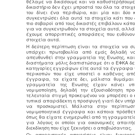
θέλαμε να δικάσουμε και να καθυστερήσουμε τ
δικαστήριο δεν έχει μπροστά του όλα τα στοι
του δίνει ένα περιθώριο, και μία και δύο
συγκεντρώσει όλα αυτά τα στοιχεία κάτι που 
πιο σοβαροί από τους δικαστές επιβάλουν κάποι
για να συγκεντρωθούν τα στοιχεία αυτά, αλλά
έχουμε απορριπτικές αποφάσεις που ευθύνον
στοιχεία αυτά.
Η δεύτερη περίπτωση είναι τα στοιχεία να συγ
υπάρχει πρωτοβουλία από εμάς δηλαδή να
απευθυνθεί στην γραμματεία της Ένωσης, κα
διαστήματα μόλις διαπιστώσαμε ότι ο ΕΦΚΑ δε
κατηγορίες εγγράφων είτε αυτά τα έγγραφα πο
περικοπών που είχε υποστεί ο καθένας από
έγγραφα, τα είχατε δει, μάλιστα θυμάμαι
γραμματεία της Ένωσης είχαν κάνει υπ
νομιμοποίηση, δηλαδή την εξουσιοδότηση πρ
τελευταία στιγμή προκειμένου να μπορέσει ο
τυπικά απαράδεκτη η προσφυγή γιατί δεν υπή
να προσκομιστεί. Μάλιστα στην περίπτω
νομιμοποιητικά έγγραφα και κάποια πρόσθετ
όπως θα είχατε ενημερωθεί από τη γραμματεία
για λόγους οι οποίοι για οικονομικές απαιτή
διεκδίκηση που είχε ξεκινήσει ο αποβιώσαντας.
Οι απορριπτικές αποφάσεις είναι διαφορ