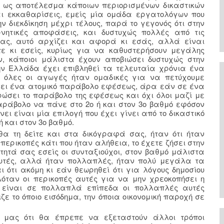
ν ως αποτέλεσμα κάποιων περιορισμένων δικαστικών
ι εκκαθαρίσεις, εμείς μία ομάδα εργατολόγων που
ν διεκδίκηση μέχρι τέλους, παρά το γεγονός ότι στην
νητικές αποφάσεις, και δυστυχώς πολλές από τις
ίας, αυτό αρχίζει και αφορά κι εσάς, αλλά είναι
ε κι εσείς, κυρίως για να καθυστερήσουν μεγάλης
ν, κάποιοι μάλιστα έχουν αποβιώσει δυστυχώς στην
ην Ελλάδα έχει επιβληθεί τα τελευταία χρόνια ένα
όλες οι αγωγές ήταν ομαδικές για να πετύχουμε
ρχει ένα ατομικό παράβολο εφέσεως, άρα εάν σε ένα
ώσει το παράβολο της εφέσεως και όχι όλοι μαζί με
ράβολο να πάνε στο 2ο ή και στον 3ο βαθμό εφόσον
νει είναι μία επιλογή που έχει γίνει από το δικαστικό
ή και στον 3ο βαθμό.
θα τη δείτε και στα δικόγραφά σας, ήταν ότι ήταν
ρικοπές κάτι που ήταν αλήθεια, το έχετε ζήσει στην
τητά σας εσείς οι συνταξιούχοι, στον βαθμό μάλιστα
αυτές, αλλά ήταν πολλαπλές, ήταν πολύ μεγάλα τα
 ότι ακόμη κι εάν θεωρηθεί ότι για λόγους δημοσίου
όταν οι περικοπές αυτές για να μην χρεοκοπήσει η
 να είναι σε πολλαπλά επίπεδα οι πολλαπλές αυτές
ιζε το όποιο εισόδημα, την όποια οικονομική παροχή σε
μας ότι θα έπρεπε να εξεταστούν άλλοι τρόποι