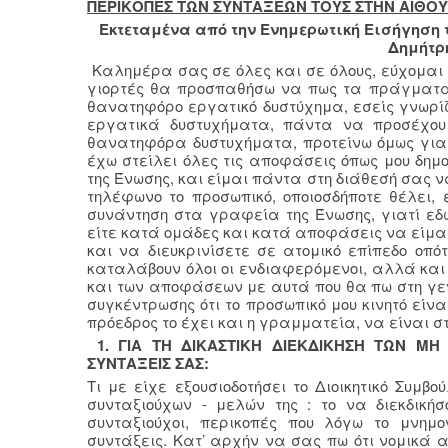
ΠΕΡΙΚΟΠΕΣ ΤΩΝ ΣΥΝΤΑΞΕΩΝ ΤΟΥΣ ΣΤΗΝ ΑΙΘΟΥΣ
Εκτεταμένα από την Ενημερωτική Εισήγηση 
Δημήτρ
Καλημέρα σας σε όλες και σε όλους, εύχομαι 
γιορτές θα προσπαθήσω να πως τα πράγματα
θανατηφόρο εργατικό δυστύχημα, εσείς γνωρί
εργατικά δυστυχήματα, πάντα να προσέχου
θανατηφόρα δυστυχήματα, προτείνω όμως για
έχω στείλει όλες τις αποφάσεις όπως μου δημ
της Ένωσης, και είμαι πάντα στη διάθεσή σας ν
τηλέφωνο το προσωπικό, οποιοσδήποτε θέλει, 
συνάντηση στα γραφεία της Ένωσης, γιατί εδώ
είτε κατά ομάδες και κατά αποφάσεις να είμασ
και να διευκρινίσετε σε ατομικό επίπεδο οπ
καταλάβουν όλοι οι ενδιαφερόμενοι, αλλά και
και των αποφάσεων με αυτά που θα πω στη γενι
συγκέντρωσης ότι το προσωπικό μου κινητό είναι
πρόεδρος το έχει και η γραμματεία, να είναι σ
1. ΓΙΑ ΤΗ ΔΙΚΑΣΤΙΚΗ ΔΙΕΚΔΙΚΗΣΗ ΤΩΝ Μ
ΣΥΝΤΑΞΕΙΣ ΣΑΣ:
Τι με είχε εξουσιοδοτήσει το Διοικητικό Συμ
συνταξιούχων - μελών της : το να διεκδική
συνταξιούχοι, περικοπές που λόγω το μνημον
συντάξεις. Κατ’ αρχήν να σας πω ότι νομικά α