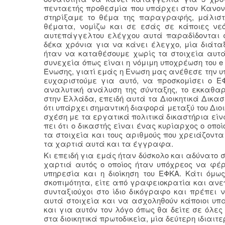
πενταετής προθεσμία που υπάρχει στον Κανον
στηρίξαμε το θέμα της παραγραφής, μάλιστα
θέματα, νομίζω και σε εσάς σε κάποιες νε
αυτεπάγγελτου ελέγχου αυτά παραδίδονται σ
δέκα χρόνια για να κάνει έλεγχο, μία διάταξ
ήταν να καταθέσουμε χωρίς τα στοιχεία αυτ
συνεχεία όπως είναι η νόμιμη υποχρέωση του e
Ένωσης, γιατί εμάς η Ενωση μας ανέθεσε την υπ
ευχαριστούμε για αυτό, να προσκομίσει ο Ε
αναλυτική ανάλυση της σύνταξης, το εκκαθαρ
στην Ελλάδα, επειδή αυτά τα Διοικητικά Δικασ
ότι υπάρχει σημαντική διαφορά μεταξύ του Διοι
σχέση με τα εργατικά πολιτικά δικαστήρια είνα
πει ότι ο δικαστής είναι ένας κυρίαρχος ο οπ
τα στοιχεία και τους αριθμούς που χρειάζοντ
τα χαρτιά αυτά και τα έγγραφα.
Κι επειδή για εμάς ήταν δύσκολο και αδύνατο 
χαρτιά αυτός ο οποίος ήταν υπόχρεος να φέ
υπηρεσία και η διοίκηση του ΕΦΚΑ. Κάτι όμω
σκοπιμότητα, είτε από γραφειοκρατία και ανεπ
συνταξιούχοι στο ίδιο δικόγραφο και πρέπε
αυτά στοιχεία και να ασχοληθούν κάποιοι υπ
και για αυτόν τον λόγο όπως θα δείτε σε όλ
στα διοικητικά πρωτοδικεία, μία δεύτερη ιδιαιτε