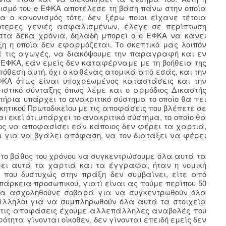
ισμό του e ΕΦΚΑ αποτέλεσε τη βάση πάνω στην οποία
 ο κανονισμός τότε, δεν ξέρω ποιοι είχανε τέτοια
ότερες γενιές ασφαλισμένων, έλεγε σε περίπτωση
τα δέκα χρόνια, δηλαδή μπορεί ο e ΕΦΚΑ να κάνει
η η οποία δεν εφαρμόζεται. Το σκεπτικό μας λοιπόν
ά τις αγωγές, να διακόψουμε την παραγραφή και εν
 ΕΦΚΑ, εάν εμείς δεν καταφέρναμε με τη βοήθεια της
όθεση αυτή, όχι ο καθένας ατομικά από εσάς, και την
ΦΚΑ όπως είναι υποχρεωμένος καταστάσεις και την
ιστικό σύνταξης όπως λέμε και ο αρμόδιος Δικαστής
τήρια υπάρχει το ανακριτικό σύστημα το οποίο θα πει
κητικού Πρωτοδικείου με τις αποφάσεις που βλέπετε σε
ι εκεί ότι υπάρχει το ανακριτικό σύστημα, το οποίο θα
οίος να αποφασίσει εάν κάποιος δεν φέρει τα χαρτιά,
αι για να βγάλει απόφαση, να τον διατάξει να φέρει
στο βάθος του χρόνου να συγκεντρώσουμε όλα αυτά τα
ρει αυτά τα χαρτιά και τα έγγραφα, ήταν η νομική
ς που δυστυχώς στην πράξη δεν συμβαίνει, είτε από
άρκεια προσωπικού, γιατί είναι ας πούμε περίπου 50
ι να ασχοληθούνε σοβαρά για να συγκεντρωθούν όλα
άλληλοι για να συμπληρωθούν όλα αυτά τα στοιχεία
ες τις αποφάσεις έχουμε αλλεπάλληλες αναβολές που
ρότητα γίνονται οίκοθεν, δεν γίνονται επειδή εμείς δεν