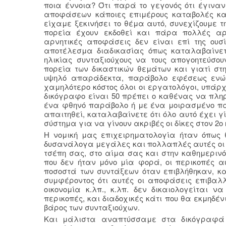
ποια έννοια? Ότι παρά το γεγονός ότι έγινα
αποφάσεων κάποιες επιμέρους καταβολές κα
είχαμε ξεκινήσει το θέμα αυτό, συνεχίζουμε τη
πορεία έχουν εκδοθεί και πάρα πολλές αρ
αρνητικές αποφάσεις δεν είναι επί της ουσ
αποτέλεσμα διαδικασίας όπως καταλαβαίνετ
ηλικίας συνταξιούχους να τους απογοητεύσου
πορεία των δικαστικών θεμάτων και γιατί στ
υψηλό απαράδεκτα, παράβολο εφέσεως ενώ 
χαμηλότερο κόστος όλοι οι εργατολόγοι, υπά
δικόγραφο είναι 50 πρέπει ο καθένας να πληρ
ένα φθηνό παράβολο ή με ένα μοιρασμένο πα
απαιτηθεί, καταλαβαίνετε ότι όλο αυτό έχει γί
σύστημα για να γίνουν ακριβές οι δίκες στον 2ο 
Η νομική μας επιχειρηματολογία ήταν όπως 
δυσανάλογα μεγάλες και πολλαπλές αυτές οι πε
τσέπη σας, στο αίμα σας και στην καθημερινό
που δεν ήταν μόνο μία φορά, οι περικοπές 
ποσοστά των συντάξεων όταν επιβλήθηκαν, και
συμφέροντος ότι αυτές οι αποφάσεις επιβαλλ
οικονομία κ.λπ., κ.λπ. δεν δικαιολογείται
περικοπές, και διαδοχικές κάτι που θα εκμηδέν
βάρος των συνταξιούχων.
Και μάλιστα αναπτύσσαμε στα δικόγραφά 