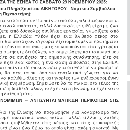
Α ΤΗΣ ΕΣΗΕΑ ΤΟ ΣΑΒΒΑΤΟ 29 ΝΟΕΜΒΡΙΟΥ 2025:
του Πληρεξουσίου ΔΙΚΗΓΟΡΟΥ - Νομικού Συμβούλου
η Περπατάρη):
τα καλύτερα υγεία πάνω από όλα, πλησιάζουν και οι
 αναλυτικότατα, αλλά δυστυχώς επειδή είχαμε ένα
ζετε από δύσκολες συνθήκες εργασία, γνωρίζετε από
με, η Ελλάδα πλέον έχει ένα θλιβερό ρεκόρ στα
τί θα υπάρχουν σίγουρα εξατομικευμένα ερωτήματα
οσιεύονται και όπως μας κοινοποιούνται στα γραφεία
α ρωτήσετε ότι θέλετε να σημειώσετε και το κινητό μου
είτε σε συνέχεια της σημερινής συνάντησης, είτε σε
 έχει ένα κόστος η ενοικίαση αίθουσας στην ΕΣΗΕΑ,
τε πάντα σε επικοινωνία για ότι θέλετε να ρωτήσετε
ότε θα σας τα πω όσο πιο αναλυτικά γίνεται για να
 να καλύψω όλες τις κατηγορίες των ενδιαφερομένων
κή ενημέρωση. Σημειώστε θα το πω και στο τέλος της
 στη διάθεση όλων, το έχει και η Ενωση, το έχει και ο
τη διάθεσή σας.
Η ΝΟΜΙΜΩΝ – ΑΝΤΙΣΥΝΤΑΓΜΑΤΙΚΩΝ ΠΕΡΙΚΟΠΩΝ ΣΤΙΣ
βούλιο της Ένωσης να προχωρήσω για λογαριασμό των
σουμε δικαστικά όπως πάρα πολλοί άλλοι χιλιάδες
ίου επιβλήθηκαν στις κύριες και στις επικουρικές
υτό είναι ένα θέμα το οποίο είναι ακόμη ανοιχτό. Με