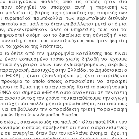
κών κατηγοριών, πολλές από τις οποίες ήταν στο
ή πριν οδηγηθεί να υπάρχει αυτή η περικοπή ως
 μάλιστα σε βάρος της περιουσίας της ατομικής των
ι ευρωπαϊκά πρωτόκολλα, των ευρωπαϊκών διεθνών
ιοκτησία και μάλιστα όταν επιβάλλεται μετά από μία
ν, συγκεντρώθηκαν όλες οι υπηρεσίες τους και τα
πηρεαστεί ακόμη και το δικαίωμα στη σύνταξη ή για
ύνταξη, ή για τους συνταξιούχους που ήταν ήδη στη
ν τα χρόνια της λιτότητας.
 το δείτε από την ημερομηνία κατάθεσης που είναι
ε έναν εσπευσμένο τρόπο χωρίς δηλαδή να έχουμε
οθετικά έγγραφα όλων των ενδιαφερομένων, ακριβώς
παραγραφή. Δυστυχώς στην Ελλάδα, το Δημόσιο και ο
 e ΕΦΚΑ) , είναι εξοπλισμένοι με ένα απαράδεκτο
προνόμιο το οποίο όποιος αποφασίσει να στραφεί
υ είναι το θέμα της παραγραφής. Κατά τη σωστή νομική
 ΕΦΚΑ και σήμερα e-ΕΦΚΑ αυτό ανάγεται σε πενταετή
μα αφαιρώντας τον χρόνο που καταθέτουμε την αγωγή
 υπάρχει μία πολλή μεγάλη προσπάθεια, και από τους
ίου να επιβάλλουν την απαράδεκτη τριετή παραγραφή
ομικών Προσώπων δημοσίου δικαίου.
 σώσει, ο κανονισμός του παλιού πάλαι ποτέ ΙΚΑ ( νυν
ανονισμός ο οποίος προέβλεπε ότι ένας ασφαλισμένος
ε σε ανεργία, όταν δεν του κολλάνε ένσημα, έχει τη
ια πίσω και να διεκδικήσει τα ένσημά του. Αυτή η