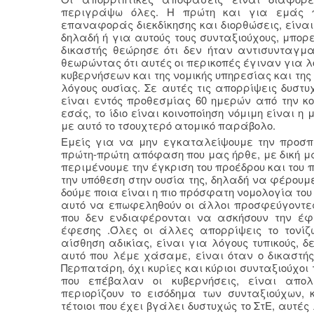
περιγράψω όλες. Η πρώτη και για εμάς π
επαναφοράς διεκδίκησης και διορθώσεις, είναι 
δηλαδή ή για αυτούς τους συνταξιούχους, μπορ
δικαστής θεώρησε ότι δεν ήταν αντισυνταγματ
θεωρώντας ότι αυτές οι περικοπές έγιναν για 
κυβερνήσεων και της νομικής υπηρεσίας και της
λόγους ουσίας. Σε αυτές τις απορρίψεις δυστυ
είναι εντός προθεσμίας 60 ημερών από την κ
εσάς, το ίδιο είναι κοινοποίηση νόμιμη είναι η
με αυτό το τσουχτερό ατομικό παράβολο.
Εμείς για να μην εγκαταλείψουμε την προσπ
πρώτη-πρώτη απόφαση που μας ήρθε, με δική μα
περιμένουμε την έγκριση του προέδρου και του
την υπόθεση στην ουσία της, δηλαδή να φέρουμε
δούμε ποια είναι η πιο πρόσφατη νομολογία το
αυτό να επωφεληθούν οι άλλοι προσφεύγοντες
που δεν ενδιαφέρονται να ασκήσουν την έφ
έφεσης .Όλες οι άλλες απορρίψεις το τονίζ
αίσθηση αδικίας, είναι για λόγους τυπικούς, δ
αυτό που λέμε χάσαμε, είναι όταν ο δικαστής 
Περπατάρη, όχι κυρίες και κύριοι συνταξιούχοι
που επέβαλαν οι κυβερνήσεις, είναι απολ
περιορίζουν το εισόδημα των συνταξιούχων,
τέτοιοι που έχει βγάλει δυστυχώς το ΣτΕ, αυτέ