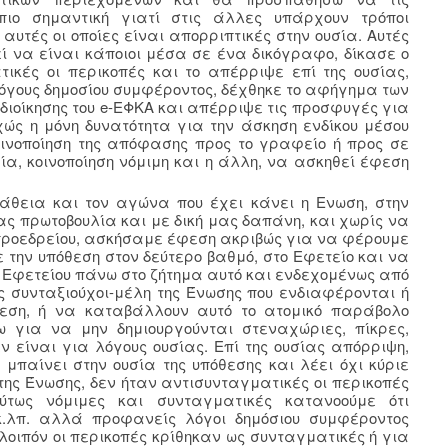
ιο σημαντική γιατί στις άλλες υπάρχουν τρόποι
αυτές οι οποίες είναι απορριπτικές στην ουσία. Αυτές
εί να είναι κάποιοι μέσα σε ένα δικόγραφο, δίκασε ο
ικές οι περικοπές και το απέρριψε επί της ουσίας,
λόγους δημοσίου συμφέροντος, δέχθηκε το αφήγημα των
 διοίκησης του e-ΕΦΚΑ και απέρριψε τις προσφυγές για
χώς η μόνη δυνατότητα για την άσκηση ενδίκου μέσου
οινοποίηση της απόφασης προς το γραφείο ή προς σε
 μία, κοινοποίηση νόμιμη και η άλλη, να ασκηθεί έφεση
άθεια και τον αγώνα που έχει κάνει η Ενωση, στην
ς πρωτοβουλία και με δική μας δαπάνη, και χωρίς να
 προεδρείου, ασκήσαμε έφεση ακριβώς για να φέρουμε
 την υπόθεση στον δεύτερο βαθμό, στο Εφετείο και να
υ Εφετείου πάνω στο ζήτημα αυτό και ενδεχομένως από
 συνταξιούχοι-μέλη της Ένωσης που ενδιαφέρονται ή
εση, ή να καταβάλλουν αυτό το ατομικό παράβολο
ω για να μην δημιουργούνται στεναχώριες, πίκρες,
εν είναι για λόγους ουσίας. Επί της ουσίας απόρριψη,
μπαίνει στην ουσία της υπόθεσης και λέει όχι κύριε
 της Ένωσης, δεν ήταν αντισυνταγματικές οι περικοπές
ύτως νόμιμες και συνταγματικές κατανοούμε ότι
 κ.λπ. αλλά προφανείς λόγοι δημόσιου συμφέροντος
ς λοιπόν οι περικοπές κρίθηκαν ως συνταγματικές ή για