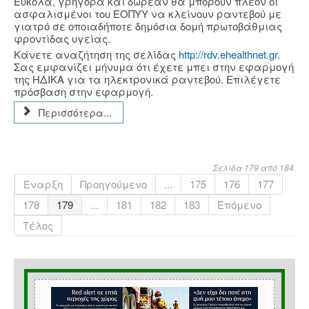
Εύκολα, γρήγορα και δωρεάν θα μπορούν πλέον οι
ασφαλισμένοι του ΕΟΠΥΥ να κλείνουν ραντεβού με
γιατρό σε οποιαδήποτε δημόσια δομή πρωτοβάθμιας
φροντίδας υγείας.
Κάνετε αναζήτηση της σελίδας
http://rdv.ehealthnet.gr
.
Σας εμφανίζει μήνυμα ότι έχετε μπει στην εφαρμογή
της ΗΔΙΚΑ για τα ηλεκτρονικά ραντεβού. Επιλέγετε
πρόσβαση στην εφαρμογή.
Περισσότερα...
Σελίδα 179 από 184
Έναρξη
Προηγούμενο
...
175
176
177
178
179
...
181
182
183
Επόμενο
Τέλος