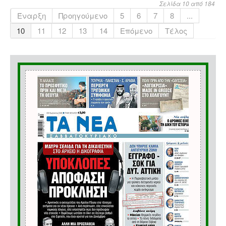
Σελίδα 10 από 184
Έναρξη
Προηγούμενο
5
6
7
8
...
10
11
12
13
14
Επόμενο
Τέλος