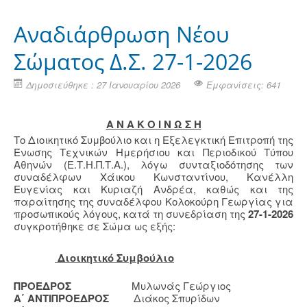
Αναδιάρθρωση Νέου
Σώματος Δ.Σ. 27-1-2026
Δημοσιεύθηκε : 27 Ιανουαρίου 2026
Εμφανίσεις: 641
Α Ν Α Κ Ο Ι Ν Ω Σ Η
Το Διοικητικό Συμβούλιο και η Εξελεγκτική Επιτροπή της
Ένωσης Τεχνικών Ημερήσιου και Περιοδικού Τύπου
Αθηνών (Ε.Τ.Η.Π.Τ.Α.), λόγω συνταξιοδότησης των
συναδέλφων Χάικου Κωνσταντίνου, Κανέλλη
Ευγενίας και Κυριαζή Ανδρέα, καθώς και της
παραίτησης της συναδέλφου Κολοκούρη Γεωργίας για
προσωπικούς λόγους, κατά τη συνεδρίαση της
27-1-2026
συγκροτήθηκε σε Σώμα ως εξής:
Διοικητικό Συμβούλιο
ΠΡΟΕΔΡΟΣ
Μυλωνάς Γεώργιος
Α΄ ΑΝΤΙΠΡΟΕΔΡΟΣ
Διάκος Σπυρίδων