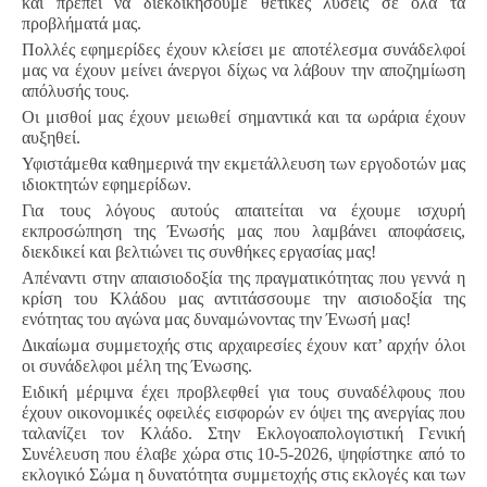
και πρέπει να διεκδικήσουμε θετικές λύσεις σε όλα τα
προβλήματά μας.
Πολλές εφημερίδες έχουν κλείσει με αποτέλεσμα συνάδελφοί
μας να έχουν μείνει άνεργοι δίχως να λάβουν την αποζημίωση
απόλυσής τους.
Οι μισθοί μας έχουν μειωθεί σημαντικά και τα ωράρια έχουν
αυξηθεί.
Υφιστάμεθα καθημερινά την εκμετάλλευση των εργοδοτών μας
ιδιοκτητών εφημερίδων.
Για τους λόγους αυτούς απαιτείται να έχουμε ισχυρή
εκπροσώπηση της Ένωσής μας που λαμβάνει αποφάσεις,
διεκδικεί και βελτιώνει τις συνθήκες εργασίας μας!
Απέναντι στην απαισιοδοξία της πραγματικότητας που γεννά η
κρίση του Kλάδου μας αντιτάσσουμε την αισιοδοξία της
ενότητας του αγώνα μας δυναμώνοντας την Ένωσή μας!
Δικαίωμα συμμετοχής στις αρχαιρεσίες έχουν κατ’ αρχήν όλοι
οι συνάδελφοι μέλη της Ένωσης.
Ειδική μέριμνα έχει προβλεφθεί για τους συναδέλφους που
έχουν οικονομικές οφειλές εισφορών εν όψει της ανεργίας που
ταλανίζει τον Kλάδο. Στην Εκλογοαπολογιστική Γενική
Συνέλευση που έλαβε χώρα στις 10-5-2026, ψηφίστηκε από το
εκλογικό Σώμα η δυνατότητα συμμετοχής στις εκλογές και των