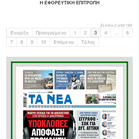
Η ΕΦΟΡΕΥΤΙΚΗ ΕΠΙΤΡΟΠΗ
Σελίδα 3 από 184
Έναρξη
Προηγούμενο
1
2
3
4
...
6
7
8
9
10
Επόμενο
Τέλος