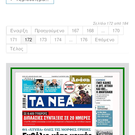
Σελίδα 172 από 184
Έναρξη
Προηγούμενο
167
168
...
170
171
172
173
174
...
176
Επόμενο
Τέλος