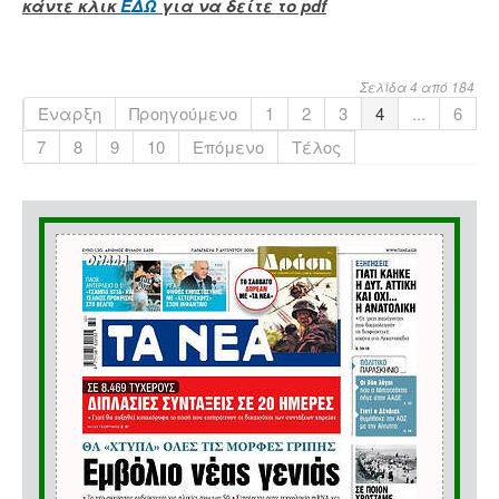
κάντε κλικ
ΕΔΩ
για να δείτε το pdf
Σελίδα 4 από 184
Έναρξη
Προηγούμενο
1
2
3
4
...
6
7
8
9
10
Επόμενο
Τέλος